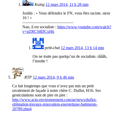
Kuing
12 mars 2014, 11 h 28 min
Josilin : « Vous défendez le FN, vous êtes raciste, sieur
16 ! »
————————————–
Nan, il est socialiste :
https://www.youtube.com/watch?
v=pZRCS8DCxHk
petit-chat
12 mars 2014, 13 h 14 min
On ne traite pas quelqu’un de socialiste, râââh,
l’insulte !
RTP
12 mars 2014, 9 h 46 min
Ca fait longtemps que vous n’avez pas mis un petit
ravalement de façade à notre chère C. Duflot, H16. Ses
gesticulations sont de pire en pire :
http://www.actu-environnement.com/ae/news/duflot-
obligation-travaux-renovation-energetique-batiments-
20789.php4