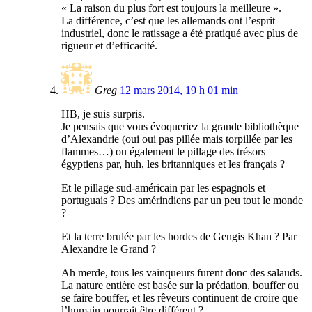
« La raison du plus fort est toujours la meilleure ».
La différence, c’est que les allemands ont l’esprit
industriel, donc le ratissage a été pratiqué avec plus de
rigueur et d’efficacité.
Greg
12 mars 2014, 19 h 01 min
HB, je suis surpris.
Je pensais que vous évoqueriez la grande bibliothèque
d’Alexandrie (oui oui pas pillée mais torpillée par les
flammes…) ou également le pillage des trésors
égyptiens par, huh, les britanniques et les français ?
Et le pillage sud-américain par les espagnols et
portuguais ? Des amérindiens par un peu tout le monde
?
Et la terre brulée par les hordes de Gengis Khan ? Par
Alexandre le Grand ?
Ah merde, tous les vainqueurs furent donc des salauds.
La nature entière est basée sur la prédation, bouffer ou
se faire bouffer, et les rêveurs continuent de croire que
l’humain pourrait être différent ?