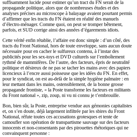
suffisamment lucide pour estimer qu’un tract du FN serait de la
propagande politique, alors que de nombreuses études et des
analyses précises au microscope à balayage avaient pourtant permis
d’affirmer que les tracts du FN étaient en réalité des manuels
d’électro-ménager. Comme quoi, on peut se tromper bêtement,
parfois, et SUD corrige ainsi des années d’égarements idiots.
Cette vérité enfin rétablie, l’affaire est donc simple : d’un côté, des
tracts du Front National, hors de toute enveloppe, sans aucun doute
nécessaire pour en cacher le sulfureux contenu, à l’instar des
publicités pour les sex-toys et DVD culturels sur l’emboîtement
rythmé de mammifères. De l’autre, des facteurs, épris de neutralité
politique et désireux de ne pas se tacher les mains avec des papiers
licencieux à l’encre aussi poisseuse que les idées du FN. En effet,
pour le syndicat, on est au-delà de la simple hygiène palmaire : en
leur mettant dans les mains, ostensiblement, de la bonne grosse
propagande frontiste, « la Poste transforme les facteurs en militants
du Front national », zip, zoup, ni vu ni connu je t’embrouille.
Bon, bien sûr, la Poste, entreprise vendue aux gémonies capitalistes
et, on s’en doute, déjà largement infiltrée par les sbires du Front
National, réfute toutes ces accusations grotesques et tente de
camoufler son opération de transpartisme sauvage sur des facteurs
innocents et non-consentants par des pirouettes rhétoriques qui ne
convainquent personne :