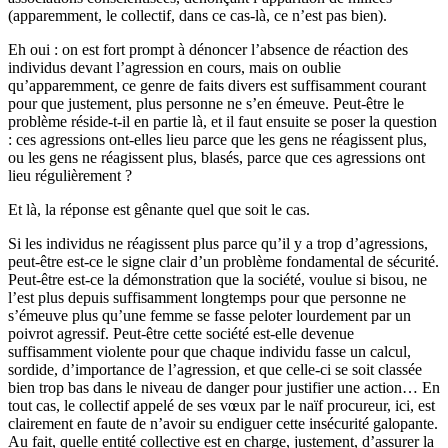
(apparemment, le collectif, dans ce cas-là, ce n’est pas bien).
Eh oui : on est fort prompt à dénoncer l’absence de réaction des
individus devant l’agression en cours, mais on oublie
qu’apparemment, ce genre de faits divers est suffisamment courant
pour que justement, plus personne ne s’en émeuve. Peut-être le
problème réside-t-il en partie là, et il faut ensuite se poser la question
: ces agressions ont-elles lieu parce que les gens ne réagissent plus,
ou les gens ne réagissent plus, blasés, parce que ces agressions ont
lieu régulièrement ?
Et là, la réponse est gênante quel que soit le cas.
Si les individus ne réagissent plus parce qu’il y a trop d’agressions,
peut-être est-ce le signe clair d’un problème fondamental de sécurité.
Peut-être est-ce la démonstration que la société, voulue si bisou, ne
l’est plus depuis suffisamment longtemps pour que personne ne
s’émeuve plus qu’une femme se fasse peloter lourdement par un
poivrot agressif. Peut-être cette société est-elle devenue
suffisamment violente pour que chaque individu fasse un calcul,
sordide, d’importance de l’agression, et que celle-ci se soit classée
bien trop bas dans le niveau de danger pour justifier une action… En
tout cas, le collectif appelé de ses vœux par le naïf procureur, ici, est
clairement en faute de n’avoir su endiguer cette insécurité galopante.
Au fait, quelle entité collective est en charge, justement, d’assurer la