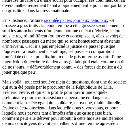
heureuse de faire du drame social pour occuper ses colonnes, ce fait
divers malheureusement banal a rapidement enflé pour finir par faire
de gros titres dans la presse nationale.
En substance, l’affaire
racontée par les journaux nationaux
est
brossée à gros traits : la jeune femme a été agressée sexuellement, a
subi les attouchements d’un jeune homme en état d’ébriété, le tout
sous le regard indifférent (ou torve et concupiscent, allez savoir) de
nombreux passagers du métro qui se sont honteusement abstenus
d’intervenir. Ceci n’a pas empêché la justice de passer puisque
l’agresseur a finalement été rattrapé, est passé en comparution
immédiate et s’est pris dix-huit mois de prison ferme assorti d’une
interdiction du territoire de deux ans (le fait qu’il était, comme on dit
de nos jours, « défavorablement connu » des forces de police a dû
jouer quelque peu).
Mais voilà : tout ceci soulève plein de questions, dont une de société
qui aura été posée par le procureur de la République de Lille,
Frédéric Fèvre, et qui en a profité pour ouvrir une enquête
préliminaire pour « non-assistance à personne en danger » :
comment la société égalitaire, solidaire, citoyenne, multiculturelle,
festive et éco-consciente dans laquelle nous vivons tous, et pour
laquelle nous payons tant d’impôts afin que ça se passe bien,
comment peut-elle dériver pour aboutir à cette hideuse indifférence
de nos concitoyens devant les malheurs d’une femme agressée ?