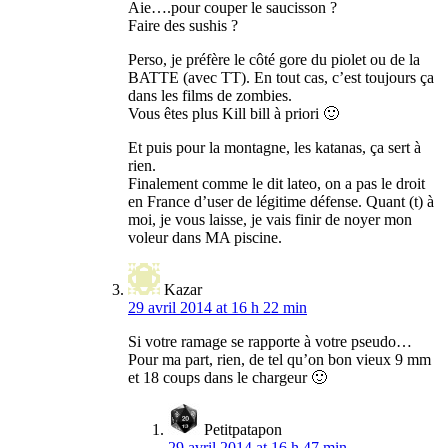
Aie….pour couper le saucisson ?
Faire des sushis ?
Perso, je préfère le côté gore du piolet ou de la
BATTE (avec TT). En tout cas, c’est toujours ça
dans les films de zombies.
Vous êtes plus Kill bill à priori 🙂
Et puis pour la montagne, les katanas, ça sert à
rien.
Finalement comme le dit lateo, on a pas le droit
en France d’user de légitime défense. Quant (t) à
moi, je vous laisse, je vais finir de noyer mon
voleur dans MA piscine.
Kazar
29 avril 2014 at 16 h 22 min
Si votre ramage se rapporte à votre pseudo…
Pour ma part, rien, de tel qu’on bon vieux 9 mm
et 18 coups dans le chargeur 🙂
Petitpatapon
29 avril 2014 at 16 h 47 min