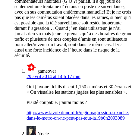
commentateurs habituels (G O ?) parlait, il a qq jours de
seulement une trentaine d’ écrans en poste de surveillance,
avec en sus commutation entièrement manuelle! Et je ne crois
pas que les caméras soient placées dans les rames, si bien qu’il
est possible que la télé surveillance soit restée inopérante
durant l’ agression… Quand j’ en étais utilisateur, je n’ai
jamais rien vu mais je ne le prenais qu’ à des horaires de grand
trafic et plusieurs de mes couples d’amis en sont utilisateurs
pour aller/revenir du travail, sont dans le même cas. Il y a
aussi une forte incidence de l’ heure dans le risque de la
sécurité.
gameover
29 avril 2014 at 14 h 17 min
Oui j’avoue. Ici ils disent 1,150 caméras et 30 écrans et
« On visualise les stations jugées les plus sensibles ».
Plaidé coupable, j’aurai moins ?
http://www.lavoixdunord.fr/region/agression-sexuelle-
dans-le-metro-on-ne-peut-pas-tout-ia19b0n2093089
Nocte