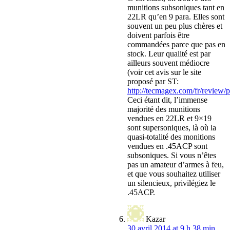
munitions subsoniques tant en
22LR qu’en 9 para. Elles sont
souvent un peu plus chères et
doivent parfois être
commandées parce que pas en
stock. Leur qualité est par
ailleurs souvent médiocre
(voir cet avis sur le site
proposé par ST:
http://tecmagex.com/fr/review/pr
Ceci étant dit, l’immense
majorité des munitions
vendues en 22LR et 9×19
sont supersoniques, là où la
quasi-totalité des monitions
vendues en .45ACP sont
subsoniques. Si vous n’êtes
pas un amateur d’armes à feu,
et que vous souhaitez utiliser
un silencieux, privilégiez le
.45ACP.
Kazar
30 avril 2014 at 9 h 38 min