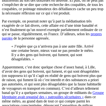
indifférents au sort des donzelles en détresse. Et puis, on ne peut pas
s’empêcher de se dire que cette recherche des coupables, de tous les
coupables, ce pointage minutieux des défaillances cache un peu trop
la nécessaire réflexion sur ce qui s’est produit.
Par exemple, on pourrait noter qu’à part la médiatisation très
exagérée de ce fait divers, cette affaire est d’une triste banalité et
n’est finalement qu’un nouvel exemple parfaitement ordinaire de ce
qui se passe, régulièrement, en France. D’ailleurs, selon les
propres
paroles
de la personne agressée,
« J’espère que ça n’arrivera pas à une autre fille. Arrivé
une certaine heure, mieux vaut ne pas prendre le métro.
Il y a des gens qui boivent, qui fument, qui sont
désagréables. »
Apparemment, c’est donc quelque chose d’assez banal, à Lille,
d’avoir des gens qui boivent, qui fument, et qui sont désagréables
(on supposera ici qu’il s’agit en réalité de gens qui boivent plus que
de raison, qui fument là où c’est interdit et des substances a priori
pas autorisées, et qui sont plus désagréables que la faune habituelle
de voyageurs en transport en commun). C’est d’ailleurs tellement
banal qu’il y a quelques semaines, un groupe de militants du
Groupe
Identitaire avait organisé des « patrouilles sécuritaires »
dans ce
même métro, au grand dam de tout ce qui compte parmi les
associations conscientisées, dénonçant l’apparition de milices