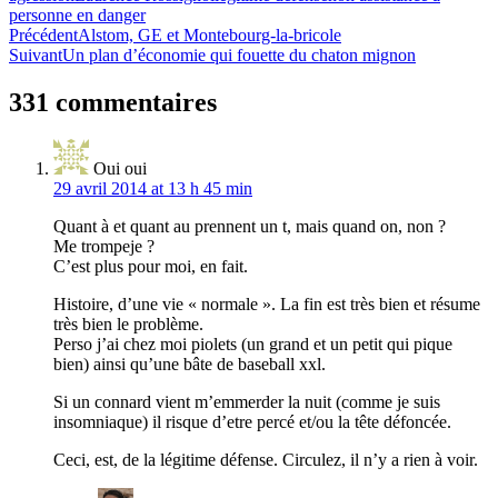
personne en danger
Navigation
Précédent
Alstom, GE et Montebourg-la-bricole
Suivant
Un plan d’économie qui fouette du chaton mignon
de
l’article
331 commentaires
Oui oui
29 avril 2014 at 13 h 45 min
Quant à et quant au prennent un t, mais quand on, non ?
Me trompeje ?
C’est plus pour moi, en fait.
Histoire, d’une vie « normale ». La fin est très bien et résume
très bien le problème.
Perso j’ai chez moi piolets (un grand et un petit qui pique
bien) ainsi qu’une bâte de baseball xxl.
Si un connard vient m’emmerder la nuit (comme je suis
insomniaque) il risque d’etre percé et/ou la tête défoncée.
Ceci, est, de la légitime défense. Circulez, il n’y a rien à voir.