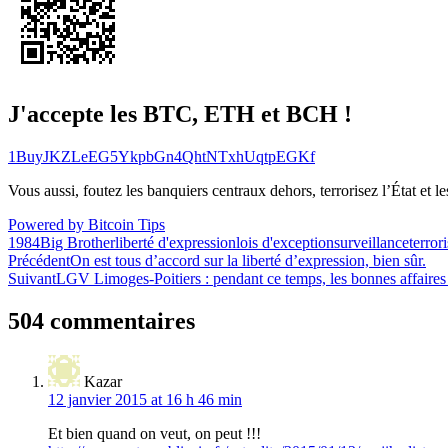
J'accepte les BTC, ETH et BCH !
1BuyJKZLeEG5YkpbGn4QhtNTxhUqtpEGKf
Vous aussi, foutez les banquiers centraux dehors, terrorisez l’État et 
Powered by Bitcoin Tips
1984
Big Brother
liberté d'expression
lois d'exception
surveillance
terror
Navigation
Précédent
On est tous d’accord sur la liberté d’expression, bien sûr.
Suivant
LGV Limoges-Poitiers : pendant ce temps, les bonnes affaires
de
l’article
504 commentaires
Kazar
12 janvier 2015 at 16 h 46 min
Et bien quand on veut, on peut !!!