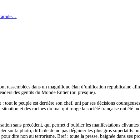
 rapide…
ont rassemblées dans un magnifique élan d’unification républicaine afi
leaders des gentils du Monde Entier (ou presque).
 tout le peuple est derrière son chef, uni par ses décisions courageuses, 
la situation et des racines du mal qui ronge la société française ont été m
ilisation sans précédent, qui permet d’oublier les manifestations clivan
r sur la photo, difficile de ne pas dégainer les plus gros superlatifs pour
r dire non au terrorisme. Bref : toute la presse, baignée dans ses pro