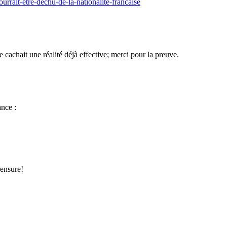
ourrait-etre-dechu-de-la-nationalite-francaise
 cachait une réalité déjà effective; merci pour la preuve.
ance :
censure!