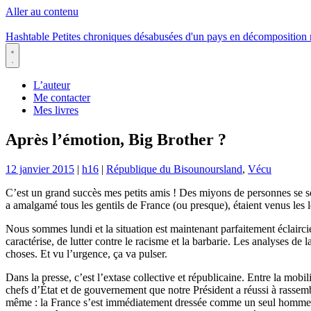
Aller au contenu
Hashtable
Petites chroniques désabusées d'un pays en décomposition
Menu
L’auteur
Me contacter
Mes livres
Après l’émotion, Big Brother ?
12 janvier 2015
|
h16
|
République du Bisounoursland
,
Vécu
C’est un grand succès mes petits amis ! Des miyons de personnes se s
a amalgamé tous les gentils de France (ou presque), étaient venus les 
Nous sommes lundi et la situation est maintenant parfaitement éclaircie :
caractérise, de lutter contre le racisme et la barbarie. Les analyses de 
choses. Et vu l’urgence, ça va pulser.
Dans la presse, c’est l’extase collective et républicaine. Entre la mob
chefs d’État et de gouvernement que notre Président a réussi à rassemble
même : la France s’est immédiatement dressée comme un seul homme pou