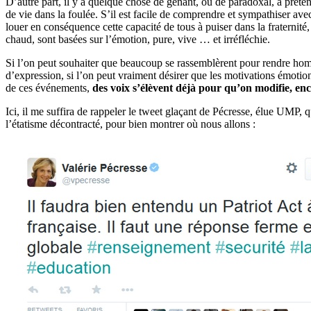
D’autre part, il y a quelque chose de gênant, ou de paradoxal, à préte
de vie dans la foulée. S’il est facile de comprendre et sympathiser ave
louer en conséquence cette capacité de tous à puiser dans la fraternité
chaud, sont basées sur l’émotion, pure, vive … et irréfléchie.
Si l’on peut souhaiter que beaucoup se rassemblèrent pour rendre homm
d’expression, si l’on peut vraiment désirer que les motivations émotion
de ces événements,
des voix s’élèvent déjà pour qu’on modifie, en
Ici, il me suffira de rappeler le tweet glaçant de Pécresse, élue UMP, 
l’étatisme décontracté, pour bien montrer où nous allons :