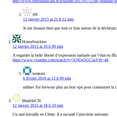
http://www.estrepublicain.fr/actualite/2015/01/12/un-jihadiste-p
Jiff
12 janvier 2015 at 21 h 12 min
Je me doutais bien que tout ce foin autour de la déchéance
Honorbrachios
12 janvier 2015 at 18 h 09 min
A regarder la belle liberté d’expression bafouée par l’état en fR
https://www.youtube.com/watch?v=5QIQe5GCsnY#t=48
tomtom
6 février 2016 at 13 h 09 min
utiliser Tor browser plus un bon vpn pour contourner la 
MadeInCH
12 janvier 2015 at 18 h 19 min
Un ami travaille en Chine. Il a raconté l’anecdote suivante: