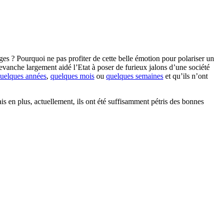
es ? Pourquoi ne pas profiter de cette belle émotion pour polariser un
 revanche largement aidé l’Etat à poser de furieux jalons d’une société
uelques années
,
quelques mois
ou
quelques semaines
et qu’ils n’ont
ais en plus, actuellement, ils ont été suffisamment pétris des bonnes