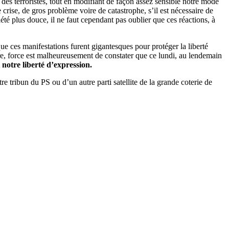
des terroristes, tout en modifiant de façon assez sensible notre mode
 crise, de gros problème voire de catastrophe, s’il est nécessaire de
été plus douce, il ne faut cependant pas oublier que ces réactions, à
e ces manifestations furent gigantesques pour protéger la liberté
lère, force est malheureusement de constater que ce lundi, au lendemain
notre liberté d’expression.
e tribun du PS ou d’un autre parti satellite de la grande coterie de