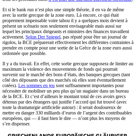
Et si le bank run n’est plus une simple théorie, il en va de même
avec la sortie grecque de la zone euro. Là encore, ce qui était
proprement impensable voire tabou il y a quelques mois devient à
présent un scénario non seulement envisageable mais aussi sur
lequel les principaux dirigeants et ministres des finances travaillent
activement.
Selon Der Spiegel
, pas réputé pour être un journal de
rigolos, la BCE préparerait effectivement les différentes contraintes à
prendre en compte pour une sortie de la Grèce de la zone euro aussi
ordonnée que possible.
Il y a du travail. En effet, cette sortie grecque supposera de limiter au
maximum la violence des mouvements de fonds qui pourrait
survenir sur le marché des bons d’états, des banques grecques (tant
côté des déposants que des marchés où elles sont éventuellement
cotées).
Les sommes en jeu
sont suffisamment importantes pour
nécessiter de mobiliser un peu plus qu’un stagiaire dans un bureau
de la BCE. Et c’est d’ailleurs le montant total de ces avoirs grecs
détenus par des étrangers qui justifie l’accord qui fut trouvé (avec
toute la dramaturgie artificielle autour) : il serait douloureux de
mettre en danger 330 milliards d’euros de l’argent des contribuables
européens, qui — il faut bien le dire — n’ont plus les moyens de
s’en dispenser.