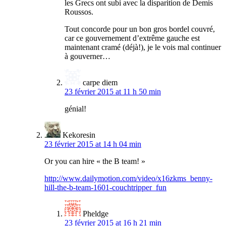
les Grecs ont subi avec la disparition de Demis
Roussos.
Tout concorde pour un bon gros bordel couvré,
car ce gouvernement d’extrême gauche est
maintenant cramé (déjà!), je le vois mal continuer
à gouverner…
carpe diem
23 février 2015 at 11 h 50 min
génial!
Kekoresin
23 février 2015 at 14 h 04 min
Or you can hire « the B team! »
http://www.dailymotion.com/video/x16zkms_benny-
hill-the-b-team-1601-couchtripper_fun
Pheldge
23 février 2015 at 16 h 21 min