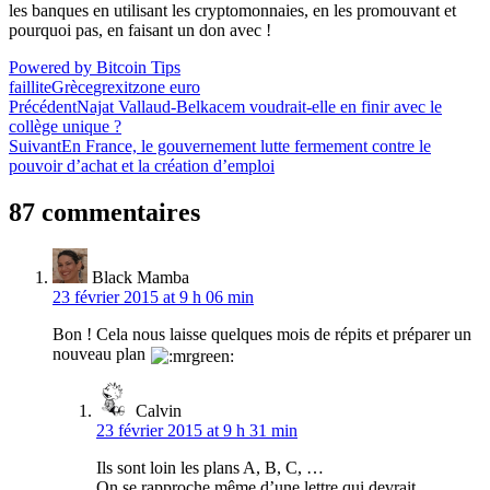
les banques en utilisant les cryptomonnaies, en les promouvant et
pourquoi pas, en faisant un don avec !
Powered by Bitcoin Tips
faillite
Grèce
grexit
zone euro
Navigation
Précédent
Najat Vallaud-Belkacem voudrait-elle en finir avec le
collège unique ?
de
Suivant
En France, le gouvernement lutte fermement contre le
l’article
pouvoir d’achat et la création d’emploi
87 commentaires
Black Mamba
23 février 2015 at 9 h 06 min
Bon ! Cela nous laisse quelques mois de répits et préparer un
nouveau plan
Calvin
23 février 2015 at 9 h 31 min
Ils sont loin les plans A, B, C, …
On se rapproche même d’une lettre qui devrait