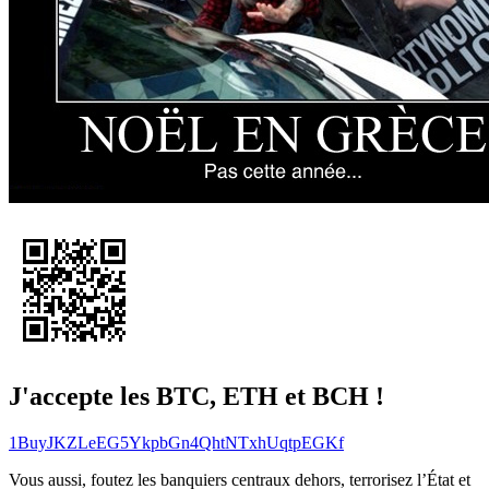
J'accepte les BTC, ETH et BCH !
1BuyJKZLeEG5YkpbGn4QhtNTxhUqtpEGKf
Vous aussi, foutez les banquiers centraux dehors, terrorisez l’État et