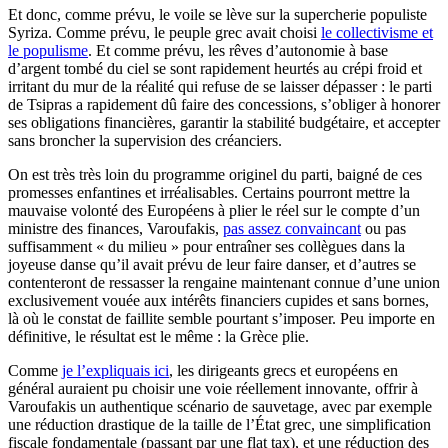
Et donc, comme prévu, le voile se lève sur la supercherie populiste
Syriza. Comme prévu, le peuple grec avait choisi
le collectivisme et
le populisme
. Et comme prévu, les rêves d’autonomie à base
d’argent tombé du ciel se sont rapidement heurtés au crépi froid et
irritant du mur de la réalité qui refuse de se laisser dépasser : le parti
de Tsipras a rapidement dû faire des concessions, s’obliger à honorer
ses obligations financières, garantir la stabilité budgétaire, et accepter
sans broncher la supervision des créanciers.
On est très très loin du programme originel du parti, baigné de ces
promesses enfantines et irréalisables. Certains pourront mettre la
mauvaise volonté des Européens à plier le réel sur le compte d’un
ministre des finances, Varoufakis,
pas assez convaincant
ou pas
suffisamment « du milieu » pour entraîner ses collègues dans la
joyeuse danse qu’il avait prévu de leur faire danser, et d’autres se
contenteront de ressasser la rengaine maintenant connue d’une union
exclusivement vouée aux intérêts financiers cupides et sans bornes,
là où le constat de faillite semble pourtant s’imposer. Peu importe en
définitive, le résultat est le même : la Grèce plie.
Comme
je l’expliquais ici
, les dirigeants grecs et européens en
général auraient pu choisir une voie réellement innovante, offrir à
Varoufakis un authentique scénario de sauvetage, avec par exemple
une réduction drastique de la taille de l’État grec, une simplification
fiscale fondamentale (passant par une flat tax), et une réduction des