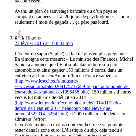
raccourcissent.
Avant, un plan de sauvetage bancaire ou d’un pays se
comptait en années… Là, 20 jours de psychodrames… pour
seulement 4 mois de gagnés…. ça pèse pas lourd.
Higgins
23 février 2015 at 10 h 33 min
L’odeur du sapin (Sapin?) se fait de plus en plus prégnante.
En témoigne cette mesure: « Le ministre des Finances, Michel
Sapin, a annoncé que l’Etat souhaitait réduire son parc
automobile et ainsi gagner 150 millions d’euros, dans un
entretien au Parisien/Aujourd’hui en France samedi. »
(
http://www.lesechos.fr/industrie-
services/automobile/0204175737659-le-parc-automobile-de-
letat-reduit-et-rationalise-1095458.php
). 150 millions d’euros
versus 88 milliards de déficit en 2014
(
http://www.lemonde.fr/economie/article/2014/11/12/le-
deficit-de-l-etat-en-2014-beaucoup-plus-eleve-que-
prevu_4522314_3234.html
) et 2000 milliards de dettes, on
admirera l’effort.
Je vois de moins en moins comment la Grèce va pouvoir
rester dans la zone euro. L’élastique du slip, déjà tendu à
l’extrême, va finir par craquer. Cette sortie est-elle