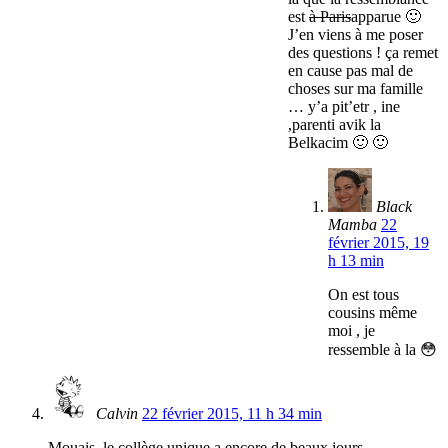
est
à Paris
apparue 🙂
J’en viens à me poser
des questions ! ça remet
en cause pas mal de
choses sur ma famille
… y’a pit’etr , ine
,parenti avik la
Belkacim 🙂 🙂
Black
Mamba
22
février 2015, 19
h 13 min
On est tous
cousins même
moi , je
ressemble à la 😳
Calvin
22 février 2015, 11 h 34 min
Mouais, le collège unique a encore de beaux jours.