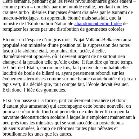
Cette semaine, pendant que les rêves révolutionnaires grecs étaient –
comme prévu – douchés par une humide réalité, pendant que les
craintes turbo-libérales françaises étaient drainées par le tsunami de
macron-bricolages, on apprenait, étonné mais satisfait, que la
ministre de l’Édulcoration Nationale
abandonnait enfin l’idée
de
remplacer les notes par une distribution de gommettes colorées.
Eh oui : en l’espace d’un gros mois, Najat Vallaud-Belkacem aura
propulsé son ministère d’une position où la suppression des notes
jusqu’à la sixième était, pour ainsi dire, actée, à celle,
diamétralement opposée, où il devient urgent de ne surtout rien
changer à la notation telle qu’elle existe. Il faut dire qu’entre temps,
le Chef de l’État a, encore une fois, fait preuve de son habituelle
lucidité de boule de billard et, ayant prestement rebondi sur les
événements terroristes comme sur une bande caoutchoutée du jeu au
tapis vert, il a décidé que, tout compte fait, l’école devait évaluer.
Exit donc, l’idée des gommettes.
Et si l’on passe sur la forme, particulièrement cavalière (et donc
d’autant plus amusante) qui accompagne cette bonne nouvelle, on
pourra se réjouir du fond qui permettra de ralentir enfin un peu la
navrante déconstruction scolaire à laquelle s’emploient maintenant à
peu près tous les ministres qui se sont succédé au poste depuis
plusieurs années, à coup de réformes toutes plus néfastes et
brouillonnes les unes que les autres.