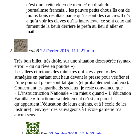
c’est quoi cette video de merde? on dirait du
journalimse francais…les pauvre petits chous.Ils ont de
moins bons resultats parce qu’ils sont des cancres.Il n’y
a qu’a voir les eleves qu’ils interviewe, ce sont ceux qui
fument de la beuh derriere le prefa au lieu d’aller en
math.
calc8
22 février 2015, 11 h 27 min
Très bon billet, très drôle, sur une situation désespérée (syntax
error: « du du rêve en poudre »).
Les allées et retours des ministres qui « essayent » des
stratégies en parlant tout haut devant la presse pour vérifier si
l’une pourrait plaire sont fatigants (et probablement coûteux).
Concernant les apartheids sociaux, je reste convaincu que
« L’instructruction Nationale » ira mieux quand « L’éducation
Familiale » fonctionnera pleinement (c’est au parent
qu’appartient l’éducation de leurs enfants, et à l’école de les
instruire) : envoyer des sauvageons à l’école-garderie n’a
aucun sens.
Pat
22 février 2015, 13 h 27 min