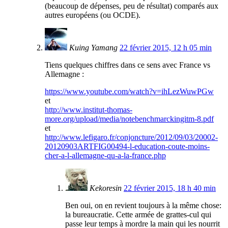
(beaucoup de dépenses, peu de résultat) comparés aux
autres européens (ou OCDE).
Kuing Yamang
22 février 2015, 12 h 05 min
Tiens quelques chiffres dans ce sens avec France vs
Allemagne :
https://www.youtube.com/watch?v=ihLezWuwPGw
et
http://www.institut-thomas-
more.org/upload/media/notebenchmarckingitm-8.pdf
et
http://www.lefigaro.fr/conjoncture/2012/09/03/20002-
20120903ARTFIG00494-l-education-coute-moins-
cher-a-l-allemagne-qu-a-la-france.php
Kekoresin
22 février 2015, 18 h 40 min
Ben oui, on en revient toujours à la même chose:
la bureaucratie. Cette armée de grattes-cul qui
passe leur temps à mordre la main qui les nourrit