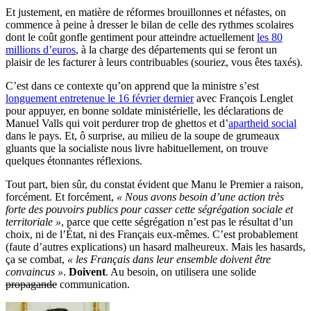
Et justement, en matière de réformes brouillonnes et néfastes, on
commence à peine à dresser le bilan de celle des rythmes scolaires
dont le coût gonfle gentiment pour atteindre actuellement
les 80
millions d’euros
, à la charge des départements qui se feront un
plaisir de les facturer à leurs contribuables (souriez, vous êtes taxés).
C’est dans ce contexte qu’on apprend que la ministre s’est
longuement entretenue le 16 février dernier
avec François Lenglet
pour appuyer, en bonne soldate ministérielle, les déclarations de
Manuel Valls qui voit perdurer trop de ghettos et d’
apartheid social
dans le pays. Et, ô surprise, au milieu de la soupe de grumeaux
gluants que la socialiste nous livre habituellement, on trouve
quelques étonnantes réflexions.
Tout part, bien sûr, du constat évident que Manu le Premier a raison,
forcément. Et forcément,
« Nous avons besoin d’une action très
forte des pouvoirs publics pour casser cette ségrégation sociale et
territoriale »
, parce que cette ségrégation n’est pas le résultat d’un
choix, ni de l’État, ni des Français eux-mêmes. C’est probablement
(faute d’autres explications) un hasard malheureux. Mais les hasards,
ça se combat,
« les Français dans leur ensemble doivent être
convaincus »
.
Doivent
. Au besoin, on utilisera une solide
propagande
communication.