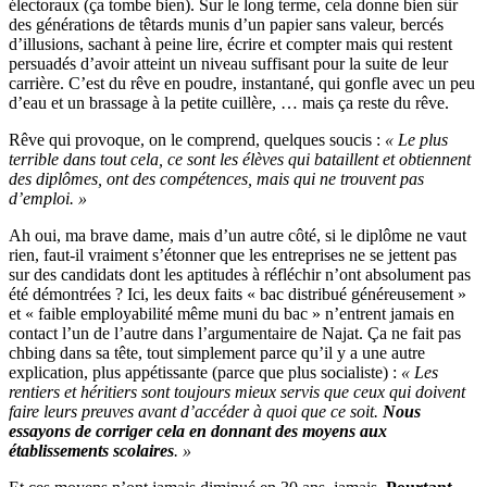
électoraux (ça tombe bien). Sur le long terme, cela donne bien sûr
des générations de têtards munis d’un papier sans valeur, bercés
d’illusions, sachant à peine lire, écrire et compter mais qui restent
persuadés d’avoir atteint un niveau suffisant pour la suite de leur
carrière. C’est du rêve en poudre, instantané, qui gonfle avec un peu
d’eau et un brassage à la petite cuillère, … mais ça reste du rêve.
Rêve qui provoque, on le comprend, quelques soucis :
« Le plus
terrible dans tout cela, ce sont les élèves qui bataillent et obtiennent
des diplômes, ont des compétences, mais qui ne trouvent pas
d’emploi. »
Ah oui, ma brave dame, mais d’un autre côté, si le diplôme ne vaut
rien, faut-il vraiment s’étonner que les entreprises ne se jettent pas
sur des candidats dont les aptitudes à réfléchir n’ont absolument pas
été démontrées ? Ici, les deux faits « bac distribué généreusement »
et « faible employabilité même muni du bac » n’entrent jamais en
contact l’un de l’autre dans l’argumentaire de Najat. Ça ne fait pas
chbing dans sa tête, tout simplement parce qu’il y a une autre
explication, plus appétissante (parce que plus socialiste) :
« Les
rentiers et héritiers sont toujours mieux servis que ceux qui doivent
faire leurs preuves avant d’accéder à quoi que ce soit.
Nous
essayons de corriger cela en donnant des moyens aux
établissements scolaires
. »