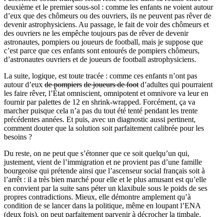
deuxième et le premier sous-sol : comme les enfants ne voient autour
d’eux que des chômeurs ou des ouvriers, ils ne peuvent pas rêver de
devenir astrophysiciens. Au passage, le fait de voir des chômeurs et
des ouvriers ne les empêche toujours pas de rêver de devenir
astronautes, pompiers ou joueurs de football, mais je suppose que
c’est parce que ces enfants sont entourés de pompiers chômeurs,
d’astronautes ouvriers et de joueurs de football astrophysiciens.
La suite, logique, est toute tracée : comme ces enfants n’ont pas
autour d’eux
de pompiers
de joueurs de foot
d’adultes qui pourraient
les faire rêver, l’État omniscient, omnipotent et omnivore va leur en
fournir par palettes de 12 en shrink-wrapped. Forcément, ça va
marcher puisque cela n’a pas du tout été tenté pendant les trente
précédentes années. Et puis, avec un diagnostic aussi pertinent,
comment douter que la solution soit parfaitement calibrée pour les
besoins ?
Du reste, on ne peut que s’étonner que ce soit quelqu’un qui,
justement, vient de l’immigration et ne provient pas d’une famille
bourgeoise qui prétende ainsi que l’ascenseur social français soit à
l’arrêt : il a très bien marché pour elle et le plus amusant est qu’elle
en convient par la suite sans péter un klaxibule sous le poids de ses
propres contradictions. Mieux, elle démontre amplement qu’à
condition de se lancer dans la politique, même en loupant l’ENA
(deux fois), on peut parfaitement parvenir à décrocher la timbale.