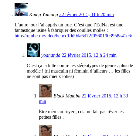
Kuing Yamang
22 février 2015, 11 h 20 min
L’autre jour j’ai appris un truc. C’est que l’EdNat est une
fantastique usine à fabriquer des couilles molles :
http://rutube.ru/video/bcbcc1dd9da6d72f05601903958a41c6/
yoananda
22 février 2015, 12 h 24 min
C’est ça la lutte contre les stéréotypes de genre : plus de
modèle ! (ni masculin ni féminin d’ailleurs … les filles
ne sont pas mieux loties)
Black Mamba
22 février 2015, 12 h 33
min
Être mère au foyer , cela ne fait pas rêver les
petites filles .