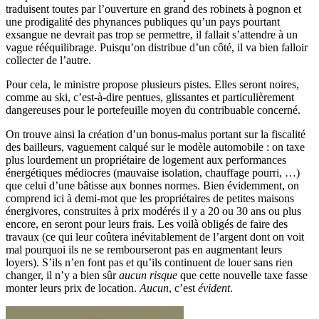
traduisent toutes par l’ouverture en grand des robinets à pognon et
une prodigalité des phynances publiques qu’un pays pourtant
exsangue ne devrait pas trop se permettre, il fallait s’attendre à un
vague rééquilibrage. Puisqu’on distribue d’un côté, il va bien falloir
collecter de l’autre.
Pour cela, le ministre propose plusieurs pistes. Elles seront noires,
comme au ski, c’est-à-dire pentues, glissantes et particulièrement
dangereuses pour le portefeuille moyen du contribuable concerné.
On trouve ainsi la création d’un bonus-malus portant sur la fiscalité
des bailleurs, vaguement calqué sur le modèle automobile : on taxe
plus lourdement un propriétaire de logement aux performances
énergétiques médiocres (mauvaise isolation, chauffage pourri, …)
que celui d’une bâtisse aux bonnes normes. Bien évidemment, on
comprend ici à demi-mot que les propriétaires de petites maisons
énergivores, construites à prix modérés il y a 20 ou 30 ans ou plus
encore, en seront pour leurs frais. Les voilà obligés de faire des
travaux (ce qui leur coûtera inévitablement de l’argent dont on voit
mal pourquoi ils ne se rembourseront pas en augmentant leurs
loyers). S’ils n’en font pas et qu’ils continuent de louer sans rien
changer, il n’y a bien sûr
aucun risque
que cette nouvelle taxe fasse
monter leurs prix de location.
Aucun
, c’est
évident
.