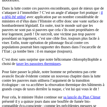
laborieuses.
Dans la lutte contre ces pauvres encombrants, quoi de mieux que de
s’attaquer à l’immobilier ? C’est un angle d’attaque fort pratique :
il
a déjà été utilisé
avec application par un nombre considérable de
ministres et d’élus dans l’Histoire et offre donc une vaste surface de
bombardement législatif. En outre, tout le monde
sait
que les
pauvres ne sont pas si pauvres que cela s’ils sont propriétaires de
leur logement, pardi ! De surcroît, une victime pas trop pauvre
possédant un logement, c’est une cible fixe, toujours plus facile à
viser. Enfin, toute opération de pilonnage fiscal contre ces
populations pourrait bien rapporter des thunes dans l’escarcelle de
l’Etat ; ça tombe bien : il en manque (toujours).
C’est donc sans surprise que notre hélicomane chlorophyllophile a
choisi de
taxer les passoires thermiques
.
Pour faire passer la pilule, notre homme ne présentera pas cette
avancée fiscale évidente comme un nouveau chapitre dans la lutte
contre les pauvres mais utilisera l’argument de la transition
écologique : on va accélérer la rénovation thermique des bâtiments à
grands coups de taxes derrière la nuque, c’est lui qui vous le dit !
Pour cela, le ministre Hulot continue sur
sa lancée du Plan Climat
présenté il y a quinze jours dans une bouffée de fumée bio-
compatible éco-consciente : comme les précédentes mesures se