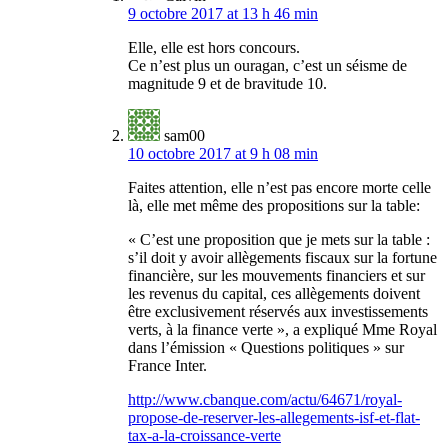
9 octobre 2017 at 13 h 46 min
Elle, elle est hors concours.
Ce n’est plus un ouragan, c’est un séisme de
magnitude 9 et de bravitude 10.
sam00
10 octobre 2017 at 9 h 08 min
Faites attention, elle n’est pas encore morte celle
là, elle met même des propositions sur la table:
« C’est une proposition que je mets sur la table :
s’il doit y avoir allègements fiscaux sur la fortune
financière, sur les mouvements financiers et sur
les revenus du capital, ces allègements doivent
être exclusivement réservés aux investissements
verts, à la finance verte », a expliqué Mme Royal
dans l’émission « Questions politiques » sur
France Inter.
http://www.cbanque.com/actu/64671/royal-
propose-de-reserver-les-allegements-isf-et-flat-
tax-a-la-croissance-verte