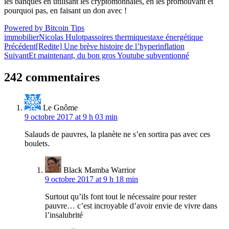
les banques en utilisant les cryptomonnaies, en les promouvant et
pourquoi pas, en faisant un don avec !
Powered by Bitcoin Tips
immobilier
Nicolas Hulot
passoires thermiques
taxe énergétique
Navigation
Précédent
[Redite] Une brève histoire de l’hyperinflation
Suivant
Et maintenant, du bon gros Youtube subventionné
de
l’article
242 commentaires
Le Gnôme
9 octobre 2017 at 9 h 03 min
Salauds de pauvres, la planète ne s’en sortira pas avec ces
boulets.
Black Mamba Warrior
9 octobre 2017 at 9 h 18 min
Surtout qu’ils font tout le nécessaire pour rester
pauvre… c’est incroyable d’avoir envie de vivre dans
l’insalubrité