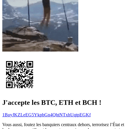
J'accepte les BTC, ETH et BCH !
1BuyJKZLeEG5YkpbGn4QhtNTxhUqtpEGKf
Vous aussi, foutez les banquiers centraux dehors, terrorisez l’État et