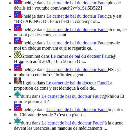
Pheldge
dans
Le carnet de bal du docteur Fauci
plus de
détails ici : youtube.com/watch?v=b1Ssl5B52ZI
Pheldge
dans
Le carnet de bal du docteur Fauci
ça y est
"BREAKING: Dr. Fauci held in contempt of...
Pheldge
dans
Le carnet de bal du docteur Fauci
ah non, ce
ne sont pas des cons, ce sont...
Pheldge
dans
Le carnet de bal du docteur Fauci
envoie
moi un chèque motivant et je te regarde ça....
Grosminet
dans
Le carnet de bal du docteur Fauci
@
Higgins 6 août 2026, 16 h 56 min On...
Pheldge
dans
Le carnet de bal du docteur Fauci
HS : je
tombe sur cette info : "Infirmier, agent...
Higgins
dans
Le carnet de bal du docteur Fauci
La
proportion de cons y est identique à celle de...
durru
dans
Le carnet de bal du docteur Fauci
@Philou Et
pour le pneumatit ?
Pheldge
dans
Le carnet de bal du docteur Fauci
tu parles
du Chlorate de soude ? c'est un p'tain...
durru
dans
Le carnet de bal du docteur Fauci
"à la queue
devant les urgences, au manque de médicaments,...