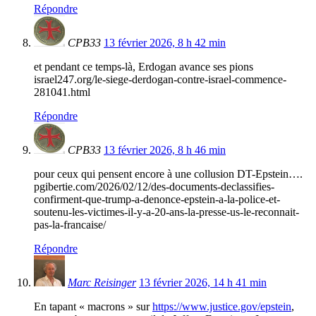
Répondre
CPB33
13 février 2026, 8 h 42 min
et pendant ce temps-là, Erdogan avance ses pions
israel247.org/le-siege-derdogan-contre-israel-commence-
281041.html
Répondre
CPB33
13 février 2026, 8 h 46 min
pour ceux qui pensent encore à une collusion DT-Epstein….
pgibertie.com/2026/02/12/des-documents-declassifies-
confirment-que-trump-a-denonce-epstein-a-la-police-et-
soutenu-les-victimes-il-y-a-20-ans-la-presse-us-le-reconnait-
pas-la-francaise/
Répondre
Marc Reisinger
13 février 2026, 14 h 41 min
En tapant « macrons » sur
https://www.justice.gov/epstein
,