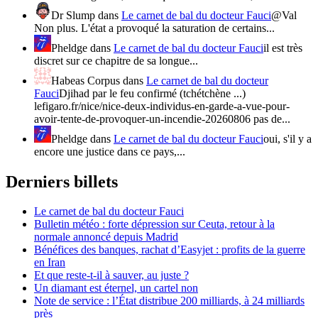
Dr Slump
dans
Le carnet de bal du docteur Fauci
@Val
Non plus. L'état a provoqué la saturation de certains...
Pheldge
dans
Le carnet de bal du docteur Fauci
il est très
discret sur ce chapitre de sa longue...
Habeas Corpus
dans
Le carnet de bal du docteur
Fauci
Djihad par le feu confirmé (tchétchène ...)
lefigaro.fr/nice/nice-deux-individus-en-garde-a-vue-pour-
avoir-tente-de-provoquer-un-incendie-20260806 pas de...
Pheldge
dans
Le carnet de bal du docteur Fauci
oui, s'il y a
encore une justice dans ce pays,...
Derniers billets
Le carnet de bal du docteur Fauci
Bulletin météo : forte dépression sur Ceuta, retour à la
normale annoncé depuis Madrid
Bénéfices des banques, rachat d’Easyjet : profits de la guerre
en Iran
Et que reste-t-il à sauver, au juste ?
Un diamant est éternel, un cartel non
Note de service : l’État distribue 200 milliards, à 24 milliards
près