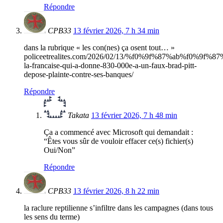
Répondre
CPB33
13 février 2026, 7 h 34 min
dans la rubrique « les con(nes) ça osent tout… »
policeetrealites.com/2026/02/13/%f0%9f%87%ab%f0%9f%87
la-francaise-qui-a-donne-830-000e-a-un-faux-brad-pitt-
depose-plainte-contre-ses-banques/
Répondre
Takata
13 février 2026, 7 h 48 min
Ça a commencé avec Microsoft qui demandait :
“Êtes vous sûr de vouloir effacer ce(s) fichier(s)
Oui/Non”
Répondre
CPB33
13 février 2026, 8 h 22 min
la raclure reptilienne s’infiltre dans les campagnes (dans tous
les sens du terme)