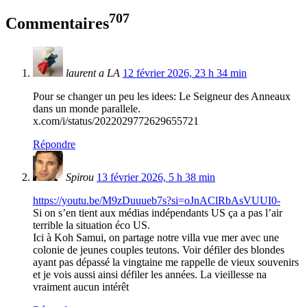
707
Commentaires
laurent a LA
12 février 2026, 23 h 34 min
Pour se changer un peu les idees: Le Seigneur des Anneaux
dans un monde parallele.
x.com/i/status/2022029772629655721
Répondre
Spirou
13 février 2026, 5 h 38 min
https://youtu.be/M9zDuuueb7s?si=oJnAClRbAsVUUI0-
Si on s’en tient aux médias indépendants US ça a pas l’air
terrible la situation éco US.
Ici à Koh Samui, on partage notre villa vue mer avec une
colonie de jeunes couples teutons. Voir défiler des blondes
ayant pas dépassé la vingtaine me rappelle de vieux souvenirs
et je vois aussi ainsi défiler les années. La vieillesse na
vraiment aucun intérêt