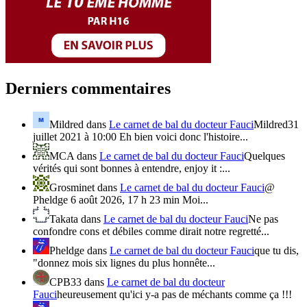
Derniers commentaires
Mildred
dans
Le carnet de bal du docteur Fauci
Mildred31
juillet 2021 à 10:00 Eh bien voici donc l'histoire...
MCA
dans
Le carnet de bal du docteur Fauci
Quelques
vérités qui sont bonnes à entendre, enjoy it :...
Grosminet
dans
Le carnet de bal du docteur Fauci
@
Pheldge 6 août 2026, 17 h 23 min Moi...
Takata
dans
Le carnet de bal du docteur Fauci
Ne pas
confondre cons et débiles comme dirait notre regretté...
Pheldge
dans
Le carnet de bal du docteur Fauci
que tu dis,
"donnez mois six lignes du plus honnête...
CPB33
dans
Le carnet de bal du docteur
Fauci
heureusement qu'ici y-a pas de méchants comme ça !!!