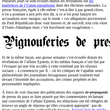
Plusieurs jours se sont écoulés depuis les révélations sur
les
ingérences de l’Union européenne
dans des élections nationales. La
presse française, égale à elle-même c’est-à-dire à pas grand-chose,
n’en a pourtant à peu près rien dit, si ce n’est pour balayer les
accusations avec morgue, sur le mode « ces allégations proviennent
du Parti Républicain donc sont fausses et, de surcroît, tout cela vient
d’Outre-Atlantique donc c’est forcément une exagération ».
Et de la même façon, une grosse semaine s’est écoulée depuis les
révélations de l’affaire Epstein, et les médias français n’ont fini par
l’évoquer qu’une fois acculés à cette extrémité par les réseaux
sociaux – à commencer par X – où les critiques de l’apathie assez
phénoménale des journalistes hexagonaux passait vraiment mal
devant l’énormité des accusations, des crimes perpétrés et des
personnalités impliquées.
À force de voir chacune des publications des organes
de propagande
de presse du pays se faire pourrir par des commentaires réclamant
une couverture de l’affaire Epstein, les rédactions ont été obligées de
trouver un angle de réponse qu’elles croyaient approprié : pas de
doute, pour nos petits scribouillards français,
Epstein était de mèche