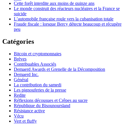
Cette forêt interdite aux moins de quinze ans
Le monde construit des réacteurs nucléaires et la France se
suicide
L’automobile française roule vers la cubanisation totale
Fraude fiscale : lorsque Bercy détecte beaucoup et récupère
peu
Catégories
Bitcoin et cryptomonnaies
Brèves
Contribuables Associés
Demaerd Awards et Grenelle de la Décomposition
Demaerd Inc.
Général
La contribution du samedi
Les pignouferies de la presse
Redite
Réflexions décousues et Crêpes au sucre
République du Bisounoursland
Résistance active
Vécu
Vert et fluffy