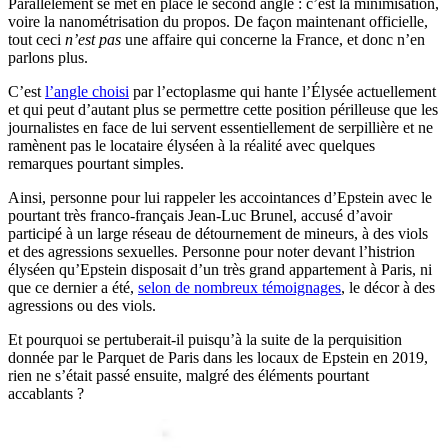
Parallèlement se met en place le second angle : c’est la minimisation,
voire la nanométrisation du propos. De façon maintenant officielle,
tout ceci
n’est pas
une affaire qui concerne la France, et donc n’en
parlons plus.
C’est
l’angle choisi
par l’ectoplasme qui hante l’Élysée actuellement
et qui peut d’autant plus se permettre cette position périlleuse que les
journalistes en face de lui servent essentiellement de serpillière et ne
ramènent pas le locataire élyséen à la réalité avec quelques
remarques pourtant simples.
Ainsi, personne pour lui rappeler les accointances d’Epstein avec le
pourtant très franco-français Jean-Luc Brunel, accusé d’avoir
participé à un large réseau de détournement de mineurs, à des viols
et des agressions sexuelles. Personne pour noter devant l’histrion
élyséen qu’Epstein disposait d’un très grand appartement à Paris, ni
que ce dernier a été,
selon de nombreux témoignages
, le décor à des
agressions ou des viols.
Et pourquoi se pertuberait-il puisqu’à la suite de la perquisition
donnée par le Parquet de Paris dans les locaux de Epstein en 2019,
rien ne s’était passé ensuite, malgré des éléments pourtant
accablants ?