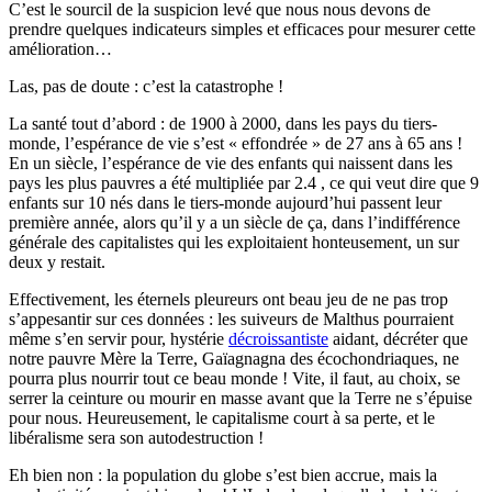
C’est le sourcil de la suspicion levé que nous nous devons de
prendre quelques indicateurs simples et efficaces pour mesurer cette
amélioration…
Las, pas de doute : c’est la catastrophe !
La santé tout d’abord : de 1900 à 2000, dans les pays du tiers-
monde, l’espérance de vie s’est « effondrée » de 27 ans à 65 ans !
En un siècle, l’espérance de vie des enfants qui naissent dans les
pays les plus pauvres a été multipliée par 2.4 , ce qui veut dire que 9
enfants sur 10 nés dans le tiers-monde aujourd’hui passent leur
première année, alors qu’il y a un siècle de ça, dans l’indifférence
générale des capitalistes qui les exploitaient honteusement, un sur
deux y restait.
Effectivement, les éternels pleureurs ont beau jeu de ne pas trop
s’appesantir sur ces données : les suiveurs de Malthus pourraient
même s’en servir pour, hystérie
décroissantiste
aidant, décréter que
notre pauvre Mère la Terre, Gaïagnagna des écochondriaques, ne
pourra plus nourrir tout ce beau monde ! Vite, il faut, au choix, se
serrer la ceinture ou mourir en masse avant que la Terre ne s’épuise
pour nous. Heureusement, le capitalisme court à sa perte, et le
libéralisme sera son autodestruction !
Eh bien non : la population du globe s’est bien accrue, mais la