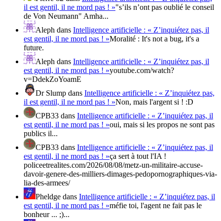
il est gentil, il ne mord pas ! »
"s’ils n’ont pas oublié le conseil
de Von Neumann" Amha...
Aleph
dans
Intelligence artificielle : « Z’inquiétez pas, il
est gentil, il ne mord pas ! »
Moralité : It's not a bug, it's a
future.
Aleph
dans
Intelligence artificielle : « Z’inquiétez pas, il
est gentil, il ne mord pas ! »
youtube.com/watch?
v=DdekZoYoamE
Dr Slump
dans
Intelligence artificielle : « Z’inquiétez pas,
il est gentil, il ne mord pas ! »
Non, mais l'argent si ! :D
CPB33
dans
Intelligence artificielle : « Z’inquiétez pas, il
est gentil, il ne mord pas ! »
oui, mais si les propos ne sont pas
publics il...
CPB33
dans
Intelligence artificielle : « Z’inquiétez pas, il
est gentil, il ne mord pas ! »
ça sert à tout l'IA !
policeetrealites.com/2026/08/08/metz-un-militaire-accuse-
davoir-genere-des-milliers-dimages-pedopornographiques-via-
lia-des-armees/
Pheldge
dans
Intelligence artificielle : « Z’inquiétez pas, il
est gentil, il ne mord pas ! »
méfie toi, l'agent ne fait pas le
bonheur ... ;)...