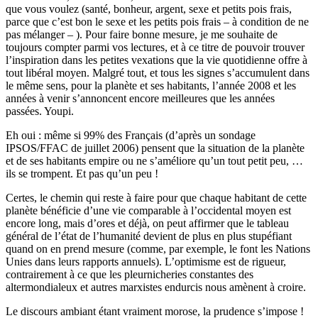
que vous voulez (santé, bonheur, argent, sexe et petits pois frais,
parce que c’est bon le sexe et les petits pois frais – à condition de ne
pas mélanger – ). Pour faire bonne mesure, je me souhaite de
toujours compter parmi vos lectures, et à ce titre de pouvoir trouver
l’inspiration dans les petites vexations que la vie quotidienne offre à
tout libéral moyen. Malgré tout, et tous les signes s’accumulent dans
le même sens, pour la planète et ses habitants, l’année 2008 et les
années à venir s’annoncent encore meilleures que les années
passées. Youpi.
Eh oui : même si 99% des Français (d’après un sondage
IPSOS/FFAC de juillet 2006) pensent que la situation de la planète
et de ses habitants empire ou ne s’améliore qu’un tout petit peu, …
ils se trompent. Et pas qu’un peu !
Certes, le chemin qui reste à faire pour que chaque habitant de cette
planète bénéficie d’une vie comparable à l’occidental moyen est
encore long, mais d’ores et déjà, on peut affirmer que le tableau
général de l’état de l’humanité devient de plus en plus stupéfiant
quand on en prend mesure (comme, par exemple, le font les Nations
Unies dans leurs rapports annuels). L’optimisme est de rigueur,
contrairement à ce que les pleurnicheries constantes des
altermondialeux et autres marxistes endurcis nous amènent à croire.
Le discours ambiant étant vraiment morose, la prudence s’impose !