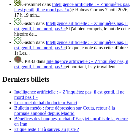
Grosminet
dans
Intelligence artificielle : « Z’inquiétez pas,
il est gentil, il ne mord pas ! »
@ Habeas Corpus 7 août 2026,
17 h 19 min...
Gaston
dans
Intelligence artificielle : « Z’inquiétez pas, il
est gentil, il ne mord pas ! »
Si j'ai bien compris, le but de cette
histoire de...
Gaston
dans
Intelligence artificielle : « Z’inquiétez pas, il
est gentil, il ne mord pas ! »
Ce que je note dans cette affaire :
1) Les...
CPB33
dans
Intelligence artificielle : « Z’inquiétez pas, il
est gentil, il ne mord pas ! »
et pourtant, ils y travaillent....
Derniers billets
Intelligence artificielle : « Z’inquiétez pas, il est gentil, il ne
mord pas ! »
Le carnet de bal du docteur Fauci
Bulletin météo : forte dépression sur Ceuta, retour à la
normale annoncé depuis Madrid
Bénéfices des banques, rachat d’Easyjet : profits de la guerre
en Iran
Et que reste-t-il à sauver, au juste ?