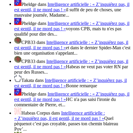
Pheldge
dans
Intelligence artificielle : « Z’inquiétez pas, il
est gentil, il ne mord pas ! »
il suffit de peu de choses, une
mauvaise journée, Madame...
Pheldge
dans
Intelligence artificielle : « Z’inquiétez pas, il
est gentil, il ne mord pas ! »
voyons CPB, mais tu n'es pas
qualifié pour dire des...
CPB33
dans
Intelligence artificielle : « Z’inquiétez pas, il
est gentil, il ne mord pas ! »
et dans le dernier Spider-Man c'est
bien une organisation s'appelant...
CPB33
dans
Intelligence artificielle : « Z’inquiétez pas, il
est gentil, il ne mord pas ! »
Habeas ne veut pas voter RN par
peur des Russes...
Takata
dans
Intelligence artificielle : « Z’inquiétez pas, il
est gentil, il ne mord pas ! »
Bonne remarque
Pheldge
dans
Intelligence artificielle : « Z’inquiétez pas, il
est gentil, il ne mord pas ! »
HC n'a pas saisi l'ironie du
commentaire de Pierre, et...
Habeas Corpus
dans
Intelligence artificielle :
« Z’inquiétez pas, il est gentil, il ne mord pas ! »
Quel
pèquenot c’est pas croyable, passes ton chemin blaireau
Pov’...