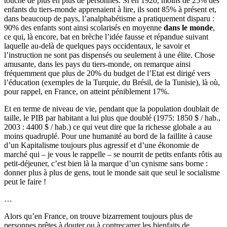
touche de plus en plus de personnes. Si en 1920, moins de 25% des
enfants du tiers-monde apprenaient à lire, ils sont 85% à présent et,
dans beaucoup de pays, l’analphabétisme a pratiquement disparu :
90% des enfants sont ainsi scolarisés en moyenne
dans le monde
,
ce qui, là encore, bat en brèche l’idée fausse et répandue suivant
laquelle au-delà de quelques pays occidentaux, le savoir et
l’instruction ne sont pas dispensés ou seulement à une élite. Chose
amusante, dans les pays du tiers-monde, on remarque ainsi
fréquemment que plus de 20% du budget de l’Etat est dirigé vers
l’éducation (exemples de la Turquie, du Brésil, de la Tunisie), là où,
pour rappel, en France, on atteint péniblement 17%.
Et en terme de niveau de vie, pendant que la population doublait de
taille, le PIB par habitant a lui plus que doublé (1975: 1850 $ / hab.,
2003 : 4400 $ / hab.) ce qui veut dire que la richesse globale a au
moins quadruplé. Pour une humanité au bord de la faillite à cause
d’un Kapitalisme toujours plus agressif et d’une ékonomie de
marché qui – je vous le rappelle – se nourrit de petits enfants rôtis au
petit-déjeuner, c’est bien là la marque d’un cynisme sans borne :
donner plus à plus de gens, tout le monde sait que seul le socialisme
peut le faire !
…
Alors qu’en France, on trouve bizarrement toujours plus de
personnes prêtes à douter ou à contrecarrer les bienfaits de