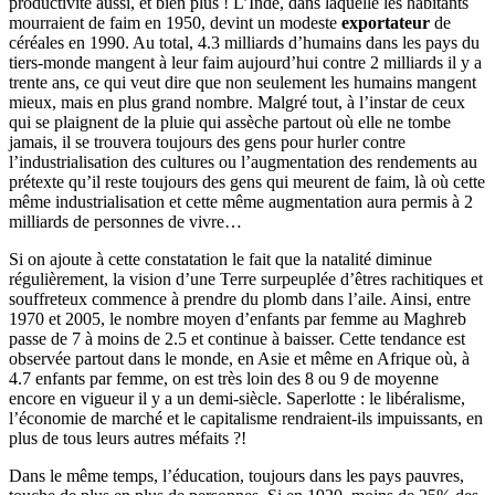
productivité aussi, et bien plus ! L’Inde, dans laquelle les habitants
mourraient de faim en 1950, devint un modeste
exportateur
de
céréales en 1990. Au total, 4.3 milliards d’humains dans les pays du
tiers-monde mangent à leur faim aujourd’hui contre 2 milliards il y a
trente ans, ce qui veut dire que non seulement les humains mangent
mieux, mais en plus grand nombre. Malgré tout, à l’instar de ceux
qui se plaignent de la pluie qui assèche partout où elle ne tombe
jamais, il se trouvera toujours des gens pour hurler contre
l’industrialisation des cultures ou l’augmentation des rendements au
prétexte qu’il reste toujours des gens qui meurent de faim, là où cette
même industrialisation et cette même augmentation aura permis à 2
milliards de personnes de vivre…
Si on ajoute à cette constatation le fait que la natalité diminue
régulièrement, la vision d’une Terre surpeuplée d’êtres rachitiques et
souffreteux commence à prendre du plomb dans l’aile. Ainsi, entre
1970 et 2005, le nombre moyen d’enfants par femme au Maghreb
passe de 7 à moins de 2.5 et continue à baisser. Cette tendance est
observée partout dans le monde, en Asie et même en Afrique où, à
4.7 enfants par femme, on est très loin des 8 ou 9 de moyenne
encore en vigueur il y a un demi-siècle. Saperlotte : le libéralisme,
l’économie de marché et le capitalisme rendraient-ils impuissants, en
plus de tous leurs autres méfaits ?!
Dans le même temps, l’éducation, toujours dans les pays pauvres,