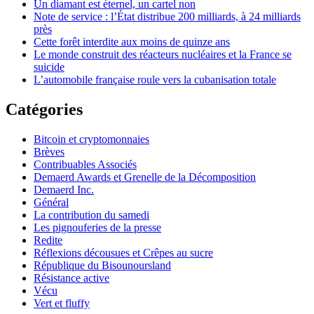
Un diamant est éternel, un cartel non
Note de service : l’État distribue 200 milliards, à 24 milliards
près
Cette forêt interdite aux moins de quinze ans
Le monde construit des réacteurs nucléaires et la France se
suicide
L’automobile française roule vers la cubanisation totale
Catégories
Bitcoin et cryptomonnaies
Brèves
Contribuables Associés
Demaerd Awards et Grenelle de la Décomposition
Demaerd Inc.
Général
La contribution du samedi
Les pignouferies de la presse
Redite
Réflexions décousues et Crêpes au sucre
République du Bisounoursland
Résistance active
Vécu
Vert et fluffy