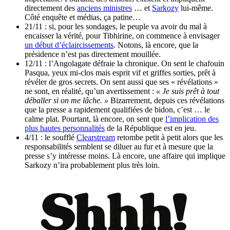
directement des
anciens ministres
… et
Sarkozy
lui-même.
Côté enquête et médias, ça patine…
21/11 : si, pour les sondages, le peuple va avoir du mal à
encaisser la vérité, pour Tibhirine, on commence à envisager
un début d’éclaircissements
. Notons, là encore, que la
présidence n’est pas directement mouillée.
12/11 : l’Angolagate défraie la chronique. On sent le chafouin
Pasqua, yeux mi-clos mais esprit vif et griffes sorties, prêt à
révéler de gros secrets. On sent aussi que ses « révélations »
ne sont, en réalité, qu’un avertissement :
« Je suis prêt à tout
déballer si on me lâche. »
Bizarrement, depuis ces révélations
que la presse a rapidement qualifiées de bidon, c’est … le
calme plat. Pourtant, là encore, on sent que
l’implication des
plus hautes personnalités
de la République est en jeu.
4/11 : le soufflé
Clearstream
retombe petit à petit alors que les
responsabilités semblent se diluer au fur et à mesure que la
presse s’y intéresse moins. Là encore, une affaire qui implique
Sarkozy n’ira probablement plus très loin.