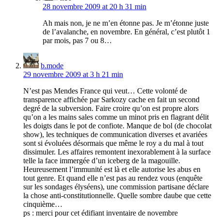
28 novembre 2009 at 20 h 31 min
Ah mais non, je ne m’en étonne pas. Je m’étonne juste
de l’avalanche, en novembre. En général, c’est plutôt 1
par mois, pas 7 ou 8…
b.mode
29 novembre 2009 at 3 h 21 min
N’est pas Mendes France qui veut… Cette volonté de
transparence affichée par Sarkozy cache en fait un second
degré de la subversion. Faire croire qu’on est propre alors
qu’on a les mains sales comme un minot pris en flagrant délit
les doigts dans le pot de confiote. Manque de bol (de chocolat
show), les techniques de communication diverses et avariées
sont si évoluées désormais que même le roy a du mal à tout
dissimuler. Les affaires remontent inexorablement à la surface
telle la face immergée d’un iceberg de la magouille.
Heureusement l’immunité est là et elle autorise les abus en
tout genre. Et quand elle n’est pas au rendez vous (enquête
sur les sondages élyséens), une commission partisane déclare
la chose anti-constitutionnelle. Quelle sombre daube que cette
cinquième…
ps : merci pour cet édifiant inventaire de novembre