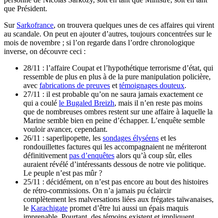
que Président.
Sur
Sarkofrance
, on trouvera quelques unes de ces affaires qui virent
au scandale. On peut en ajouter d’autres, toujours concentrées sur le
mois de novembre ; si l’on regarde dans l’ordre chronologique
inverse, on découvre ceci :
28/11 : l’affaire Coupat et l’hypothétique terrorisme d’état, qui
ressemble de plus en plus à de la pure manipulation policière,
avec
fabrications de preuves
et
témoignages douteux
.
27/11 : il est probable qu’on ne saura jamais exactement ce
qui a coulé
le Bugaled Breizh
, mais il n’en reste pas moins
que de nombreuses ombres restent sur une affaire à laquelle la
Marine semble bien en peine d’échapper. L’enquête semble
vouloir avancer, cependant.
26/11 : saperlipopette, les
sondages élyséens
et les
rondouillettes factures qui les accompagnaient ne mériteront
définitivement
pas d’enquêtes
alors qu’à coup sûr, elles
auraient révélé d’intéressants dessous de notre vie politique.
Le peuple n’est pas mûr ?
25/11 : décidément, on n’est pas encore au bout des histoires
de rétro-commissions. On n’a jamais pu éclaircir
complètement les malversations liées aux frégates taïwanaises,
le
Karachigate
promet d’être lui aussi un épais maquis
imprenable. Pourtant, des témoins existent et impliquent