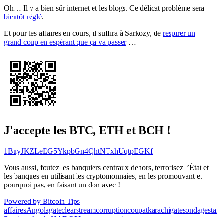
Oh… Il y a bien sûr internet et les blogs. Ce délicat problème sera
bientôt réglé
.
Et pour les affaires en cours, il suffira à Sarkozy, de
respirer un
grand coup en espérant que ça va passer
…
J'accepte les BTC, ETH et BCH !
1BuyJKZLeEG5YkpbGn4QhtNTxhUqtpEGKf
Vous aussi, foutez les banquiers centraux dehors, terrorisez l’État et
les banques en utilisant les cryptomonnaies, en les promouvant et
pourquoi pas, en faisant un don avec !
Powered by Bitcoin Tips
affaires
Angolagate
clearstream
corruption
coupat
karachigate
sondages
ta