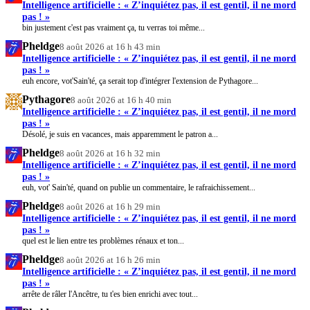
Intelligence artificielle : « Z’inquiétez pas, il est gentil, il ne mord
pas ! »
bin justement c'est pas vraiment ça, tu verras toi même...
Pheldge
8 août 2026 at 16 h 43 min
Intelligence artificielle : « Z’inquiétez pas, il est gentil, il ne mord
pas ! »
euh encore, vot'Sain'té, ça serait top d'intégrer l'extension de Pythagore...
Pythagore
8 août 2026 at 16 h 40 min
Intelligence artificielle : « Z’inquiétez pas, il est gentil, il ne mord
pas ! »
Désolé, je suis en vacances, mais apparemment le patron a...
Pheldge
8 août 2026 at 16 h 32 min
Intelligence artificielle : « Z’inquiétez pas, il est gentil, il ne mord
pas ! »
euh, vot' Sain'té, quand on publie un commentaire, le rafraichissement...
Pheldge
8 août 2026 at 16 h 29 min
Intelligence artificielle : « Z’inquiétez pas, il est gentil, il ne mord
pas ! »
quel est le lien entre tes problèmes rénaux et ton...
Pheldge
8 août 2026 at 16 h 26 min
Intelligence artificielle : « Z’inquiétez pas, il est gentil, il ne mord
pas ! »
arrête de râler l'Ancêtre, tu t'es bien enrichi avec tout...