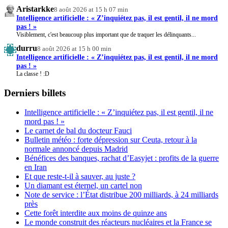
Aristarkke
8 août 2026 at 15 h 07 min
Intelligence artificielle : « Z’inquiétez pas, il est gentil, il ne mord
pas ! »
Visiblement, c'est beaucoup plus important que de traquer les délinquants...
durru
8 août 2026 at 15 h 00 min
Intelligence artificielle : « Z’inquiétez pas, il est gentil, il ne mord
pas ! »
La classe ! :D
Derniers billets
Intelligence artificielle : « Z’inquiétez pas, il est gentil, il ne
mord pas ! »
Le carnet de bal du docteur Fauci
Bulletin météo : forte dépression sur Ceuta, retour à la
normale annoncé depuis Madrid
Bénéfices des banques, rachat d’Easyjet : profits de la guerre
en Iran
Et que reste-t-il à sauver, au juste ?
Un diamant est éternel, un cartel non
Note de service : l’État distribue 200 milliards, à 24 milliards
près
Cette forêt interdite aux moins de quinze ans
Le monde construit des réacteurs nucléaires et la France se