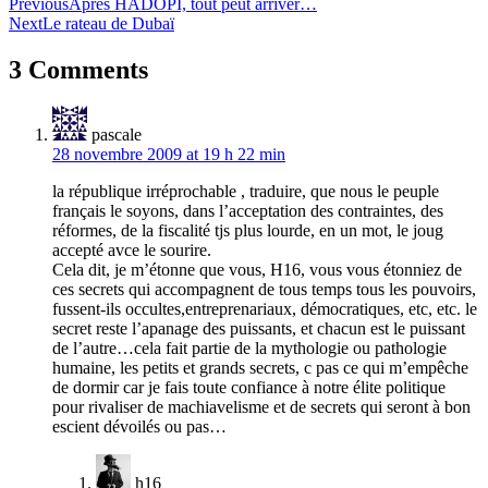
Navigation
Previous
Après HADOPI, tout peut arriver…
Next
Le rateau de Dubaï
de
l’article
3 Comments
pascale
28 novembre 2009 at 19 h 22 min
la république irréprochable , traduire, que nous le peuple
français le soyons, dans l’acceptation des contraintes, des
réformes, de la fiscalité tjs plus lourde, en un mot, le joug
accepté avce le sourire.
Cela dit, je m’étonne que vous, H16, vous vous étonniez de
ces secrets qui accompagnent de tous temps tous les pouvoirs,
fussent-ils occultes,entreprenariaux, démocratiques, etc, etc. le
secret reste l’apanage des puissants, et chacun est le puissant
de l’autre…cela fait partie de la mythologie ou pathologie
humaine, les petits et grands secrets, c pas ce qui m’empêche
de dormir car je fais toute confiance à notre élite politique
pour rivaliser de machiavelisme et de secrets qui seront à bon
escient dévoilés ou pas…
h16