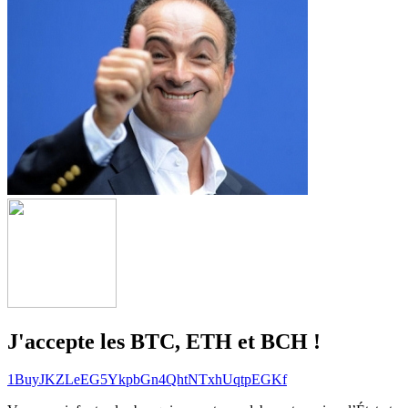
J'accepte les BTC, ETH et BCH !
1BuyJKZLeEG5YkpbGn4QhtNTxhUqtpEGKf