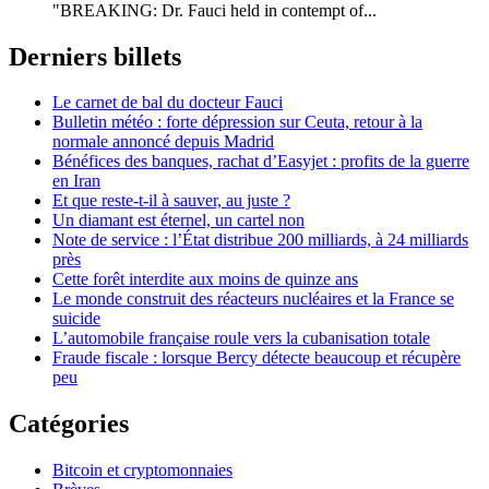
"BREAKING: Dr. Fauci held in contempt of...
Derniers billets
Le carnet de bal du docteur Fauci
Bulletin météo : forte dépression sur Ceuta, retour à la
normale annoncé depuis Madrid
Bénéfices des banques, rachat d’Easyjet : profits de la guerre
en Iran
Et que reste-t-il à sauver, au juste ?
Un diamant est éternel, un cartel non
Note de service : l’État distribue 200 milliards, à 24 milliards
près
Cette forêt interdite aux moins de quinze ans
Le monde construit des réacteurs nucléaires et la France se
suicide
L’automobile française roule vers la cubanisation totale
Fraude fiscale : lorsque Bercy détecte beaucoup et récupère
peu
Catégories
Bitcoin et cryptomonnaies