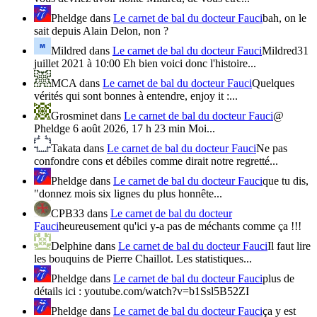
Pheldge
dans
Le carnet de bal du docteur Fauci
bah, on le
sait depuis Alain Delon, non ?
Mildred
dans
Le carnet de bal du docteur Fauci
Mildred31
juillet 2021 à 10:00 Eh bien voici donc l'histoire...
MCA
dans
Le carnet de bal du docteur Fauci
Quelques
vérités qui sont bonnes à entendre, enjoy it :...
Grosminet
dans
Le carnet de bal du docteur Fauci
@
Pheldge 6 août 2026, 17 h 23 min Moi...
Takata
dans
Le carnet de bal du docteur Fauci
Ne pas
confondre cons et débiles comme dirait notre regretté...
Pheldge
dans
Le carnet de bal du docteur Fauci
que tu dis,
"donnez mois six lignes du plus honnête...
CPB33
dans
Le carnet de bal du docteur
Fauci
heureusement qu'ici y-a pas de méchants comme ça !!!
Delphine
dans
Le carnet de bal du docteur Fauci
Il faut lire
les bouquins de Pierre Chaillot. Les statistiques...
Pheldge
dans
Le carnet de bal du docteur Fauci
plus de
détails ici : youtube.com/watch?v=b1Ssl5B52ZI
Pheldge
dans
Le carnet de bal du docteur Fauci
ça y est