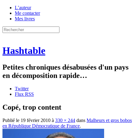
L’auteur
Me contacter
Mes livres
Hashtable
Petites chroniques désabusées d'un pays
en décomposition rapide…
Twitter
Flux RSS
Copé, trop content
Publié le
19 février 2010
à
330 × 244
dans
Malheurs et gros bobos
en République Démocratique de France
.