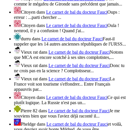
comme le mégafeu de Gironde sans précédent que jamais...
Citoyen
dans
Le carnet de bal du docteur Fauci
Oups :
erreur : ...parti chercher ...
Citoyen
dans
Le carnet de bal du docteur Fauci
Oula !
nemrod, il y a confusion ! Quand j'ai...
durru
dans
Le carnet de bal du docteur Fauci
Faut-il
rappeler que les 14 autres anciennes républiques de l'URSS...
Vieux rat
dans
Le carnet de bal du docteur Fauci
Notons
que MCA est encore scotché à ses sites complotistes,...
Vieux rat
dans
Le carnet de bal du docteur Fauci
Donc tu
ne crois pas en la science ? Complotisseur...
Vieux rat
dans
Le carnet de bal du docteur Fauci
La
France voit son tourisme s'effondrer... Entre Français
appauvris par...
Citoyen
dans
Le carnet de bal du docteur Fauci
Ce qui est
plutôt logique. La Russie n'est pas un...
Pierre 82
dans
Le carnet de bal du docteur Fauci
Je me
souviens bien que vous l'aviez déjà raconté il...
Pheldge
dans
Le carnet de bal du docteur Fauci
et voilà,
vous devriez avoir honte Mildred, de vous être...