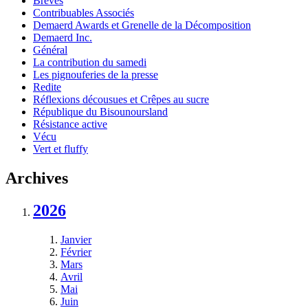
Brèves
Contribuables Associés
Demaerd Awards et Grenelle de la Décomposition
Demaerd Inc.
Général
La contribution du samedi
Les pignouferies de la presse
Redite
Réflexions décousues et Crêpes au sucre
République du Bisounoursland
Résistance active
Vécu
Vert et fluffy
Archives
2026
Janvier
Février
Mars
Avril
Mai
Juin