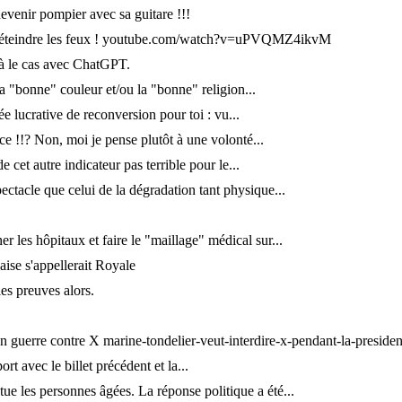
evenir pompier avec sa guitare !!!
 éteindre les feux ! youtube.com/watch?v=uPVQMZ4ikvM
jà le cas avec ChatGPT.
 la "bonne" couleur et/ou la "bonne" religion...
 lucrative de reconversion pour toi : vu...
e !!? Non, moi je pense plutôt à une volonté...
e cet autre indicateur pas terrible pour le...
spectacle que celui de la dégradation tant physique...
 les hôpitaux et faire le "maillage" médical sur...
ise s'appellerait Royale
es preuves alors.
n guerre contre X marine-tondelier-veut-interdire-x-pendant-la-president
rt avec le billet précédent et la...
 tue les personnes âgées. La réponse politique a été...