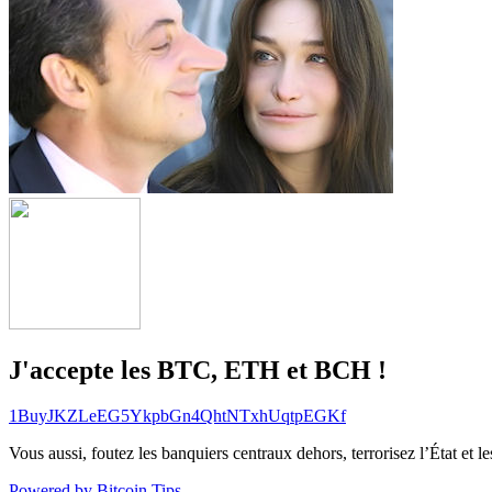
J'accepte les BTC, ETH et BCH !
1BuyJKZLeEG5YkpbGn4QhtNTxhUqtpEGKf
Vous aussi, foutez les banquiers centraux dehors, terrorisez l’État et 
Powered by Bitcoin Tips