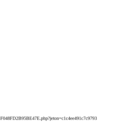
588F048FD2B95BE47E.php?jeton=c1c4ee491c7c9793