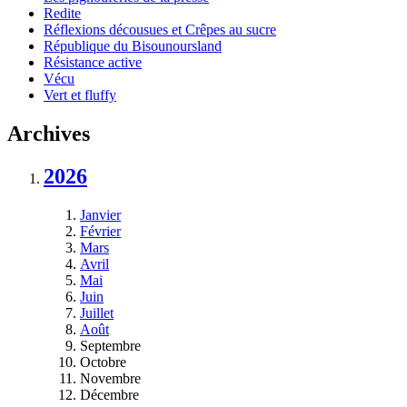
Redite
Réflexions décousues et Crêpes au sucre
République du Bisounoursland
Résistance active
Vécu
Vert et fluffy
Archives
2026
Janvier
Février
Mars
Avril
Mai
Juin
Juillet
Août
Septembre
Octobre
Novembre
Décembre