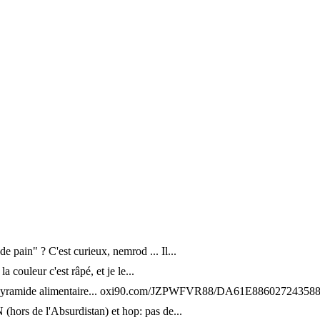
e pain" ? C'est curieux, nemrod ... Il...
a couleur c'est râpé, et je le...
e pyramide alimentaire... oxi90.com/JZPWFVR88/DA61E886027243
(hors de l'Absurdistan) et hop: pas de...