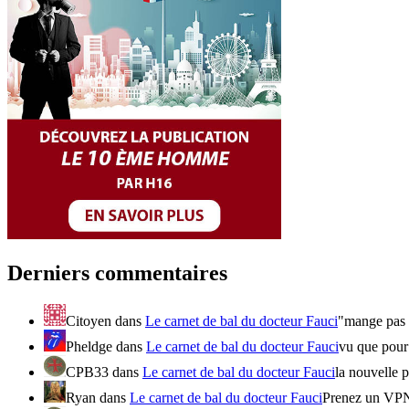
Derniers commentaires
Citoyen
dans
Le carnet de bal du docteur Fauci
"mange pas d
Pheldge
dans
Le carnet de bal du docteur Fauci
vu que pour l
CPB33
dans
Le carnet de bal du docteur Fauci
la nouvell
Ryan
dans
Le carnet de bal du docteur Fauci
Prenez un VPN 