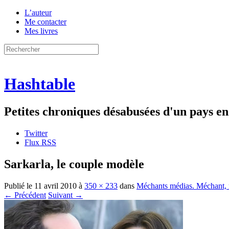
L’auteur
Me contacter
Mes livres
Hashtable
Petites chroniques désabusées d'un pays 
Twitter
Flux RSS
Sarkarla, le couple modèle
Publié le
11 avril 2010
à
350 × 233
dans
Méchants médias. Méchant, 
← Précédent
Suivant →