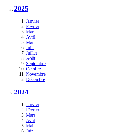
2025
Janvier
Février
Mars
Avril
Mai
Juin
Juillet
Août
Septembre
Octobre
Novembre
Décembre
2024
Janvier
Février
Mars
Avril
Mai
Juin