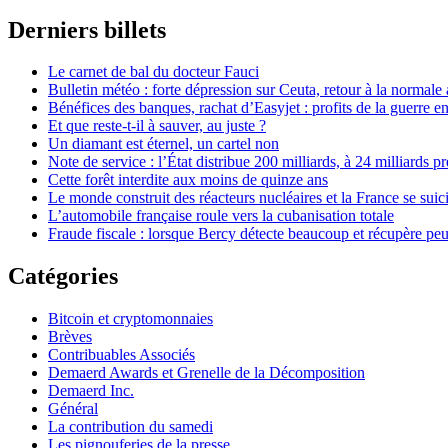
Derniers billets
Le carnet de bal du docteur Fauci
Bulletin météo : forte dépression sur Ceuta, retour à la normal
Bénéfices des banques, rachat d’Easyjet : profits de la guerre en
Et que reste-t-il à sauver, au juste ?
Un diamant est éternel, un cartel non
Note de service : l’État distribue 200 milliards, à 24 milliards pr
Cette forêt interdite aux moins de quinze ans
Le monde construit des réacteurs nucléaires et la France se suic
L’automobile française roule vers la cubanisation totale
Fraude fiscale : lorsque Bercy détecte beaucoup et récupère pe
Catégories
Bitcoin et cryptomonnaies
Brèves
Contribuables Associés
Demaerd Awards et Grenelle de la Décomposition
Demaerd Inc.
Général
La contribution du samedi
Les pignouferies de la presse