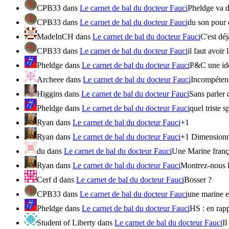
CPB33
dans
Le carnet de bal du docteur Fauci
Pheldge va d
CPB33
dans
Le carnet de bal du docteur Fauci
du son pour
MadeInCH
dans
Le carnet de bal du docteur Fauci
C'est dé
CPB33
dans
Le carnet de bal du docteur Fauci
il faut avoir
Pheldge
dans
Le carnet de bal du docteur Fauci
P&C une idée
Archeee
dans
Le carnet de bal du docteur Fauci
Incompétenc
Higgins
dans
Le carnet de bal du docteur Fauci
Sans parler d
Pheldge
dans
Le carnet de bal du docteur Fauci
quel triste 
Ryan
dans
Le carnet de bal du docteur Fauci
+1
Ryan
dans
Le carnet de bal du docteur Fauci
+1 Dimensionner
du
dans
Le carnet de bal du docteur Fauci
Une Marine frança
Ryan
dans
Le carnet de bal du docteur Fauci
Montrez-nous l
Cerf d
dans
Le carnet de bal du docteur Fauci
Bosser ?
CPB33
dans
Le carnet de bal du docteur Fauci
une marine e
Pheldge
dans
Le carnet de bal du docteur Fauci
HS : en rappo
Student of Liberty
dans
Le carnet de bal du docteur Fauci
Il