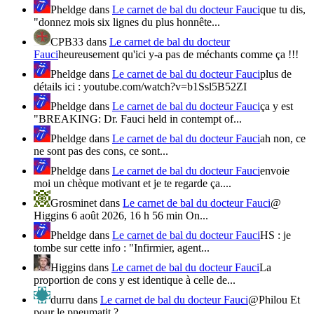
Pheldge
dans
Le carnet de bal du docteur Fauci
que tu dis,
"donnez mois six lignes du plus honnête...
CPB33
dans
Le carnet de bal du docteur
Fauci
heureusement qu'ici y-a pas de méchants comme ça !!!
Pheldge
dans
Le carnet de bal du docteur Fauci
plus de
détails ici : youtube.com/watch?v=b1Ssl5B52ZI
Pheldge
dans
Le carnet de bal du docteur Fauci
ça y est
"BREAKING: Dr. Fauci held in contempt of...
Pheldge
dans
Le carnet de bal du docteur Fauci
ah non, ce
ne sont pas des cons, ce sont...
Pheldge
dans
Le carnet de bal du docteur Fauci
envoie
moi un chèque motivant et je te regarde ça....
Grosminet
dans
Le carnet de bal du docteur Fauci
@
Higgins 6 août 2026, 16 h 56 min On...
Pheldge
dans
Le carnet de bal du docteur Fauci
HS : je
tombe sur cette info : "Infirmier, agent...
Higgins
dans
Le carnet de bal du docteur Fauci
La
proportion de cons y est identique à celle de...
durru
dans
Le carnet de bal du docteur Fauci
@Philou Et
pour le pneumatit ?