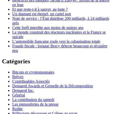
Bénéfices des banques, rachat d’Easyjet : profits de la guerre
en Iran
Et que reste-t-il à sauver, au juste ?
Un diamant est éternel, un cartel non
Note de service : l’État distribue 200 milliards, à 24 milliards
près
Cette forêt interdite aux moins de quinze ans
Le monde construit des réacteurs nucléaires et la France se
suicide
L’automobile française roule vers la cubanisation totale
Fraude fiscale : lorsque Bercy détecte beaucoup et récupère
peu
Catégories
Bitcoin et cryptomonnaies
Brèves
Contribuables Associés
Demaerd Awards et Grenelle de la Décomposition
Demaerd Inc.
Général
La contribution du samedi
Les pignouferies de la presse
Redite
Réflexions décousues et Crêpes au sucre