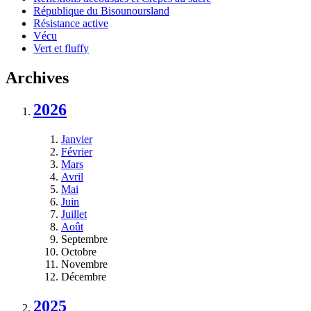
République du Bisounoursland
Résistance active
Vécu
Vert et fluffy
Archives
2026
Janvier
Février
Mars
Avril
Mai
Juin
Juillet
Août
Septembre
Octobre
Novembre
Décembre
2025