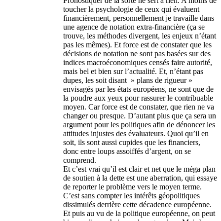
Pronostiquer de la sorte ne sert à rien. A moins de
toucher la psychologie de ceux qui évaluent
financièrement, personnellement je travaille dans
une agence de notation extra-financière (ça se
trouve, les méthodes divergent, les enjeux n’étant
pas les mêmes). Et force est de constater que les
décisions de notation ne sont pas basées sur des
indices macroéconomiques censés faire autorité,
mais bel et bien sur l’actualité. Et, n’étant pas
dupes, les soit disant » plans de rigueur »
envisagés par les états européens, ne sont que de
la poudre aux yeux pour rassurer le contribuable
moyen. Car force est de constater, que rien ne va
changer ou presque. D’autant plus que ça sera un
argument pour les politiques afin de dénoncer les
attitudes injustes des évaluateurs. Quoi qu’il en
soit, ils sont aussi cupides que les financiers,
donc entre loups assoiffés d’argent, on se
comprend.
Et c’est vrai qu’il est clair et net que le méga plan
de soutien à la dette est une aberration, qui essaye
de reporter le problème vers le moyen terme.
C’est sans compter les intérêts géopolitiques
dissimulés derrière cette décadence européenne.
Et puis au vu de la politique européenne, on peut