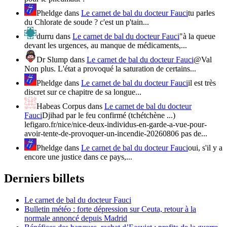
Pheldge
dans
Le carnet de bal du docteur Fauci
tu parles
du Chlorate de soude ? c'est un p'tain...
durru
dans
Le carnet de bal du docteur Fauci
"à la queue
devant les urgences, au manque de médicaments,...
Dr Slump
dans
Le carnet de bal du docteur Fauci
@Val
Non plus. L'état a provoqué la saturation de certains...
Pheldge
dans
Le carnet de bal du docteur Fauci
il est très
discret sur ce chapitre de sa longue...
Habeas Corpus
dans
Le carnet de bal du docteur
Fauci
Djihad par le feu confirmé (tchétchène ...)
lefigaro.fr/nice/nice-deux-individus-en-garde-a-vue-pour-
avoir-tente-de-provoquer-un-incendie-20260806 pas de...
Pheldge
dans
Le carnet de bal du docteur Fauci
oui, s'il y a
encore une justice dans ce pays,...
Derniers billets
Le carnet de bal du docteur Fauci
Bulletin météo : forte dépression sur Ceuta, retour à la
normale annoncé depuis Madrid