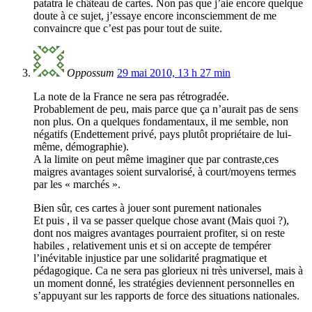
patatra le château de cartes. Non pas que j’aie encore quelque
doute à ce sujet, j’essaye encore inconsciemment de me
convaincre que c’est pas pour tout de suite.
Oppossum
29 mai 2010, 13 h 27 min
La note de la France ne sera pas rétrogradée.
Probablement de peu, mais parce que ça n’aurait pas de sens
non plus. On a quelques fondamentaux, il me semble, non
négatifs (Endettement privé, pays plutôt propriétaire de lui-
même, démographie).
A la limite on peut même imaginer que par contraste,ces
maigres avantages soient survalorisé, à court/moyens termes
par les « marchés ».
Bien sûr, ces cartes à jouer sont purement nationales
Et puis , il va se passer quelque chose avant (Mais quoi ?),
dont nos maigres avantages pourraient profiter, si on reste
habiles , relativement unis et si on accepte de tempérer
l’inévitable injustice par une solidarité pragmatique et
pédagogique. Ca ne sera pas glorieux ni très universel, mais à
un moment donné, les stratégies deviennent personnelles en
s’appuyant sur les rapports de force des situations nationales.