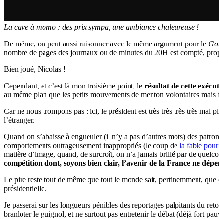
La cave à momo : des prix sympa, une ambiance chaleureuse !
De même, on peut aussi raisonner avec le même argument pour le
Goû
nombre de pages des journaux ou de minutes du 20H est compté, propo
Bien joué, Nicolas !
Cependant, et c’est là mon troisième point, le
résultat de cette exécu
au même plan que les petits mouvements de menton volontaires mais futi
Car ne nous trompons pas : ici, le président est très très très très ma
l’étranger.
Quand on s’abaisse à engueuler (il n’y a pas d’autres mots) des patro
comportements outrageusement inappropriés (le coup de
la fable pour
matière d’image, quand, de surcroît, on n’a jamais brillé par de quelc
compétition dont, soyons bien clair, l’avenir de la France ne dép
Le pire reste tout de même que tout le monde sait, pertinemment, que ce
présidentielle.
Je passerai sur les longueurs pénibles des reportages palpitants du ret
branloter le guignol, et ne surtout pas entretenir le débat (déjà fort pau