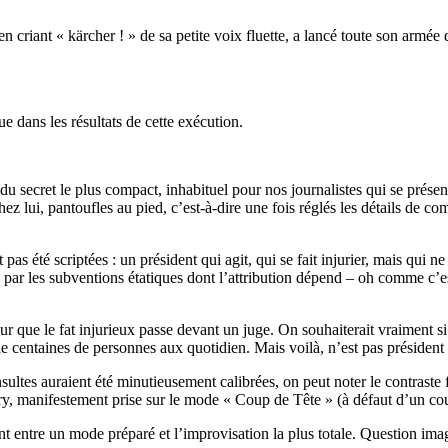
r en criant « kärcher ! » de sa petite voix fluette, a lancé toute son arm
e dans les résultats de cette exécution.
u secret le plus compact, inhabituel pour nos journalistes qui se présen
chez lui, pantoufles au pied, c’est-à-dire une fois réglés les détails de c
 pas été scriptées : un président qui agit, qui se fait injurier, mais qui n
ar les subventions étatiques dont l’attribution dépend – oh comme c’e
 que le fat injurieux passe devant un juge. On souhaiterait vraiment si 
 de centaines de personnes aux quotidien. Mais voilà, n’est pas président 
tes auraient été minutieusement calibrées, on peut noter le contraste fu
ry, manifestement prise sur le mode « Coup de Tête » (à défaut d’un co
t entre un mode préparé et l’improvisation la plus totale. Question imag