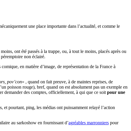
 mécaniquement une place importante dans l’actualité, et comme le
 moins, ont été passés à la trappe, ou, à tout le moins, placés après ou
 péremptoire non éclairé.
lus comique, en matière d’image, de représentation de la France à
ors, pov’con
« , quand on fait preuve, à de maintes reprises, de
’un poisson rouge), bref, quand on est absolument pas un exemple en
ler demander des comptes, officiellement, à qui que ce soit
pour une
s, et pourtant, ping, les médias ont puissamment relayé l’action
milaire au sarkoshow en fournissant d’
agréables marronniers
pour