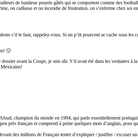
leurs de banlieue pourris gâtés qui se comportent comme des footballeur
éprime, on caillasse et on incendie de frustration, on s’enferme chez soi
s dents s’il le faut, rappelez-vous. Si un p’tit pourcent se cache sous l
om! 🙂
 dossier avant la Coupe, je suis sûr. S’il avait été dans les vestiaires à
s Mexicains!
 l’Afsud, champion du monde en 1994, qui parle essentiellement portuga
eu près français et comprend à peine quelques mots d’anglais, pour que 
 des millions de Français tenter d’expliquer / justifier / excuser un « 