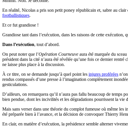
Mmmh. Non. Je déconne.
En réalité, Nicolas a pris son petit poney républicain et, sabre au clai
footballistiques
.
Et ce fut grandiose !
Grandiose tant dans l’exécution, dans les raisons de cette exécution, qu
Dans l’exécution
, tout d’abord.
On peut noter que l’
Opération Courneuve
aura été marquée du sceau d
président dans la cité n’aura été révélée qu’une fois ce dernier rentré 
ne laisse plus place à la discussion.
À ce titre, on se demande jusqu’à quel point les
injures proférées
n’ont
rendus compassés d’une presse à l’imagination complètement inondée p
gesticulations.
D’ailleurs, on remarquera qu’il n’aura pas fallu beaucoup de temps pour
bien pendue, dont les incivilités et les dégradations pourrissent la vie
Mais sans verser dans une théorie du complot fumeuse où même les insul
été préparée bien à l’avance, et la décision de convoquer Thierry Hen
En clair, en matière d’exécution, la présidence semble alterner vivemen