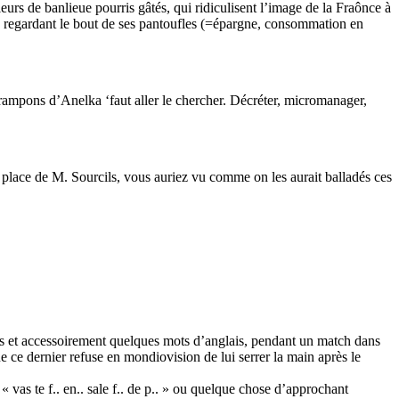
s de banlieue pourris gâtés, qui ridiculisent l’image de la Fraônce à
 en regardant le bout de ses pantoufles (=épargne, consommation en
es crampons d’Anelka ‘faut aller le chercher. Décréter, micromanager,
 la place de M. Sourcils, vous auriez vu comme on les aurait balladés ces
is et accessoirement quelques mots d’anglais, pendant un match dans
ce dernier refuse en mondiovision de lui serrer la main après le
vas te f.. en.. sale f.. de p.. » ou quelque chose d’approchant