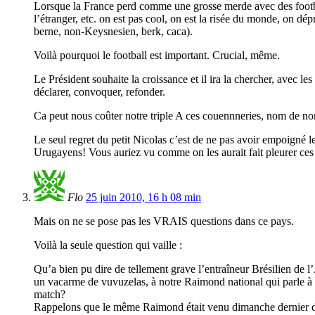
Lorsque la France perd comme une grosse merde avec des footbal
l’étranger, etc. on est pas cool, on est la risée du monde, on d
berne, non-Keysnesien, berk, caca).
Voilà pourquoi le football est important. Crucial, même.
Le Président souhaite la croissance et il ira la chercher, avec le
déclarer, convoquer, refonder.
Ca peut nous coûter notre triple A ces couennneries, nom de n
Le seul regret du petit Nicolas c’est de ne pas avoir empoigné le
Urugayens! Vous auriez vu comme on les aurait fait pleurer ce
Flo
25 juin 2010, 16 h 08 min
Mais on ne se pose pas les VRAIS questions dans ce pays.
Voilà la seule question qui vaille :
Qu’a bien pu dire de tellement grave l’entraîneur Brésilien de
un vacarme de vuvuzelas, à notre Raimond national qui parle à p
match?
Rappelons que le même Raimond était venu dimanche dernier devant