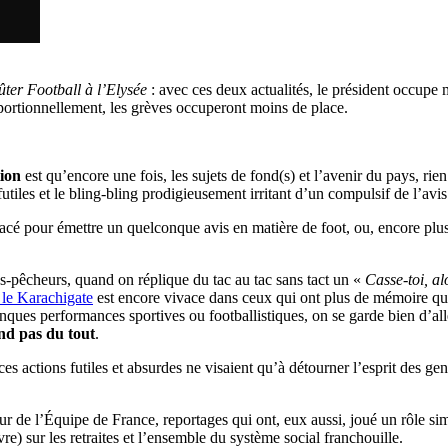
ter Football à l’Elysée
: avec ces deux actualités, le président occupe
rtionnellement, les grèves occuperont moins de place.
tion
est qu’encore une fois, les sujets de fond(s) et l’avenir du pays, rien
les et le bling-bling prodigieusement irritant d’un compulsif de l’avis
l placé pour émettre un quelconque avis en matière de foot, ou, encore p
ns-pêcheurs, quand on réplique du tac au tac sans tact un «
Casse-toi, al
 le Karachigate
est encore vivace dans ceux qui ont plus de mémoire qu
onques performances sportives ou footballistiques, on se garde bien d’al
end pas du tout
.
s actions futiles et absurdes ne visaient qu’à détourner l’esprit des gen
our de l’Équipe de France, reportages qui ont, eux aussi, joué un rôle si
vre) sur les retraites et l’ensemble du système social franchouille.