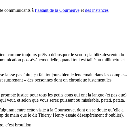
ée de communicants à
l’assaut de la Courneuve
et
des instances
tent comme toujours prêts à débusquer le scoop ; la blitz-descente du
ommunication post-événementielle, quand tout est taillé au millimètre et
e se laisse pas faire, ça fait toujours bien le lendemain dans les comptes-
st surprenant – des personnes dont on chronique justement les
prompte justice pour tous les petits cons qui ont la langue (et pas que)
qui veut, et selon que vous serez puissant ou misérable, patati, patata.
lgurant entre cette visite à la Courneuve, dont on se doute qu’elle a
up de main que le dit Thierry Henry essaie désespérément d’oublier).
e, c’est brouillon.