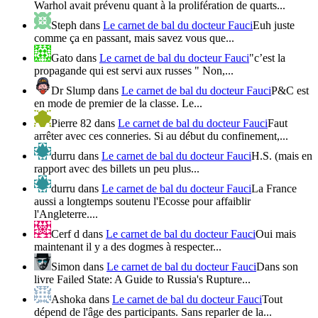
Warhol avait prévenu quant à la prolifération de quarts...
Steph
dans
Le carnet de bal du docteur Fauci
Euh juste
comme ça en passant, mais savez vous que...
Gato
dans
Le carnet de bal du docteur Fauci
"c’est la
propagande qui est servi aux russes " Non,...
Dr Slump
dans
Le carnet de bal du docteur Fauci
P&C est
en mode de premier de la classe. Le...
Pierre 82
dans
Le carnet de bal du docteur Fauci
Faut
arrêter avec ces conneries. Si au début du confinement,...
durru
dans
Le carnet de bal du docteur Fauci
H.S. (mais en
rapport avec des billets un peu plus...
durru
dans
Le carnet de bal du docteur Fauci
La France
aussi a longtemps soutenu l'Ecosse pour affaiblir
l'Angleterre....
Cerf d
dans
Le carnet de bal du docteur Fauci
Oui mais
maintenant il y a des dogmes à respecter...
Simon
dans
Le carnet de bal du docteur Fauci
Dans son
livre Failed State: A Guide to Russia's Rupture...
Ashoka
dans
Le carnet de bal du docteur Fauci
Tout
dépend de l'âge des participants. Sans reparler de la...