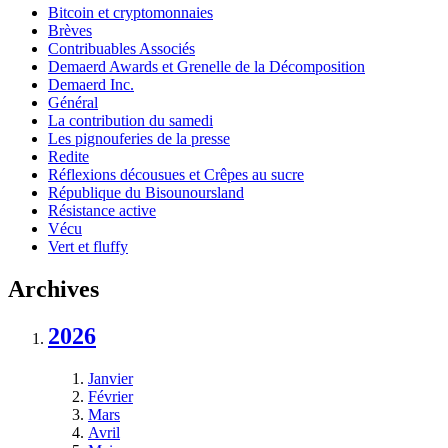
Bitcoin et cryptomonnaies
Brèves
Contribuables Associés
Demaerd Awards et Grenelle de la Décomposition
Demaerd Inc.
Général
La contribution du samedi
Les pignouferies de la presse
Redite
Réflexions décousues et Crêpes au sucre
République du Bisounoursland
Résistance active
Vécu
Vert et fluffy
Archives
2026
Janvier
Février
Mars
Avril