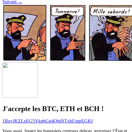
Suivant →
J'accepte les BTC, ETH et BCH !
1BuyJKZLeEG5YkpbGn4QhtNTxhUqtpEGKf
Vous aussi, foutez les banquiers centraux dehors, terrorisez l’État et