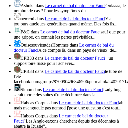
Ashoka
dans
Le carnet de bal du docteur Fauci
Oulaaaa, le
nombre de cas ? Pour les symptômes du...
nemrod
dans
Le carnet de bal du docteur Fauci
Y a
toujours quelques généralistes quand même. Des fois ils...
P&C
dans
Le carnet de bal du docteur Fauci
sauf que pour
une grippe, on connait les pertes prévisibles...
QuisesouvientdesHommes
dans
Le carnet de bal du
docteur Fauci
A ce compte là, dans un pays de vieux, de...
CPB33
dans
Le carnet de bal du docteur Fauci
+ un
suppositoire russe pour l'achever....
CPB33
dans
Le carnet de bal du docteur Fauci
le tube de
l'été
facebook.com/groups/870090496846506/permalink/24029171
Simon
dans
Le carnet de bal du docteur Fauci
Lady bug
serait morte des suites d'une déchirure dans la...
Habeas Corpus
dans
Le carnet de bal du docteur Fauci
ah
mais m'engueule pas nemrod j'pose une question c'est tout...
Habeas Corpus
dans
Le carnet de bal du docteur
Fauci
"Les Anglo-saxons cherchent depuis des décennies à
abattre la Russie"...