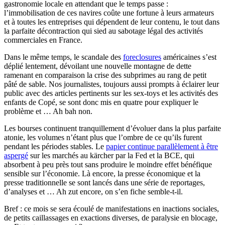
gastronomie locale en attendant que le temps passe :
l’immobilisation de ces navires coûte une fortune à leurs armateurs
et à toutes les entreprises qui dépendent de leur contenu, le tout dans
la parfaite décontraction qui sied au sabotage légal des activités
commerciales en France.
Dans le même temps, le scandale des
foreclosures
américaines s’est
déplié lentement, dévoilant une nouvelle montagne de dette
ramenant en comparaison la crise des subprimes au rang de petit
pâté de sable. Nos journalistes, toujours aussi prompts à éclairer leur
public avec des articles pertinents sur les sex-toys et les activités des
enfants de Copé, se sont donc mis en quatre pour expliquer le
problème et … Ah bah non.
Les bourses continuent tranquillement d’évoluer dans la plus parfaite
atonie, les volumes n’étant plus que l’ombre de ce qu’ils furent
pendant les périodes stables. Le
papier continue parallèlement à être
aspergé
sur les marchés au kärcher par la Fed et la BCE, qui
absorbent à peu près tout sans produire le moindre effet bénéfique
sensible sur l’économie. Là encore, la presse économique et la
presse traditionnelle se sont lancés dans une série de reportages,
d’analyses et … Ah zut encore, on s’en fiche semble-t-il.
Bref : ce mois se sera écoulé de manifestations en inactions sociales,
de petits caillassages en exactions diverses, de paralysie en blocage,