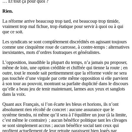
… Et tout ça pour quoi ?
Rien.
La réforme arrive beaucoup trop tard, est beaucoup trop timide,
vraiment trop mal fichue, trop étatique pour servir à quoi ou à qui
que ce soit.
Les syndicats se sont complètement discrédités en agissant toujours
comme une cinquième roue de carrosse, à contre-temps : alternatives
inexistantes, mots d’ordres foutraques et généralistes.
L’opposition, inaudible la plupart du temps, n’a jamais pu proposer,
même de loin, une option crédible et chiffrée qui tienne la route ; en
outre, tout le monde sait pertinemment que la réforme votée ne sera
pas touchée d’une virgule par cette même opposition si elle parvient
à son tour au pouvoir, montrant sa parfaite duplicité dans le discours
qu’elle a beau jeu de tenir maintenant, larmes aux yeux et sanglots
dans la voix.
Quant aux Français, si l’on écarte les bleus et horions, ils n’ont
absolument rien récolté de concret : aucune assurance que le
système tiendra, ni même qu’il sera à l’équilibre un jour (à la limite,
c’est même le contraire) ; aucun bénéfice politique tant les clivages
se sont simplement accrus ; aucun bénéfice social tant ceux qui
profitent actuellement de leur retraite paraissent bien logés par