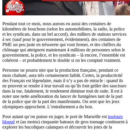
Pendant tout ce mois, nous aurons eu aussi des centaines de
kilomètres de bouchons (selon les automobilistes, la radio, la police
et les syndicats, dans un bel accord), des milliers de stations services
à sec (sauf pour le gouvernement, évidemment), des centaines de
PME un peu juste en trésorerie qui vont fermer, et des chiffres du
chômage qui atteignent maintenant 4 millions de personnes selon le
gouvernement, la police, et les syndicats – là encore, l’ensemble est
cohérent – et probablement le double si on les comptait vraiment.
Personne ne pourra nier que la production française, pendant ce
mois chahuté, aura très certainement faiblit. Certes, la productivité
des Français est légendaire, mais il n’y a pas de miracle : quand ils
ne peuvent se rendre à leur travail ou qu’ils font griller des saucisses
dans la rue, fatalement, le rendement diminue tout de suite. Il est à
noter une nette amélioration du lancer de fumigènes tant de la part
de la police que de la part des manifestants. On sent que les jeux
olympiques approchent. L’entraînement a du bon.
Pour autant qu’on puisse en juger, le port de Marseille est
toujours
bloqué
et (au moins) cinquante bateaux de gros tonnage continuent à
explorer les bucoliques calanques et découvrir les joies de la