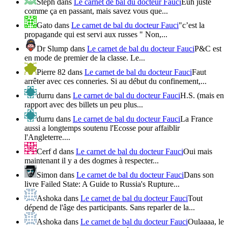
Steph
dans
Le carnet de bal du docteur Fauci
Euh juste
comme ça en passant, mais savez vous que...
Gato
dans
Le carnet de bal du docteur Fauci
"c’est la
propagande qui est servi aux russes " Non,...
Dr Slump
dans
Le carnet de bal du docteur Fauci
P&C est
en mode de premier de la classe. Le...
Pierre 82
dans
Le carnet de bal du docteur Fauci
Faut
arrêter avec ces conneries. Si au début du confinement,...
durru
dans
Le carnet de bal du docteur Fauci
H.S. (mais en
rapport avec des billets un peu plus...
durru
dans
Le carnet de bal du docteur Fauci
La France
aussi a longtemps soutenu l'Ecosse pour affaiblir
l'Angleterre....
Cerf d
dans
Le carnet de bal du docteur Fauci
Oui mais
maintenant il y a des dogmes à respecter...
Simon
dans
Le carnet de bal du docteur Fauci
Dans son
livre Failed State: A Guide to Russia's Rupture...
Ashoka
dans
Le carnet de bal du docteur Fauci
Tout
dépend de l'âge des participants. Sans reparler de la...
Ashoka
dans
Le carnet de bal du docteur Fauci
Oulaaaa, le