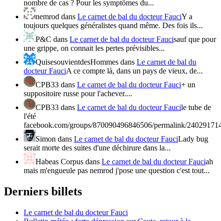
nombre de cas ? Pour les symptômes du...
nemrod
dans
Le carnet de bal du docteur Fauci
Y a
toujours quelques généralistes quand même. Des fois ils...
P&C
dans
Le carnet de bal du docteur Fauci
sauf que pour
une grippe, on connait les pertes prévisibles...
QuisesouvientdesHommes
dans
Le carnet de bal du
docteur Fauci
A ce compte là, dans un pays de vieux, de...
CPB33
dans
Le carnet de bal du docteur Fauci
+ un
suppositoire russe pour l'achever....
CPB33
dans
Le carnet de bal du docteur Fauci
le tube de
l'été
facebook.com/groups/870090496846506/permalink/24029171
Simon
dans
Le carnet de bal du docteur Fauci
Lady bug
serait morte des suites d'une déchirure dans la...
Habeas Corpus
dans
Le carnet de bal du docteur Fauci
ah
mais m'engueule pas nemrod j'pose une question c'est tout...
Derniers billets
Le carnet de bal du docteur Fauci