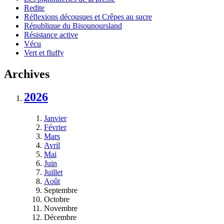
Redite
Réflexions décousues et Crêpes au sucre
République du Bisounoursland
Résistance active
Vécu
Vert et fluffy
Archives
2026
Janvier
Février
Mars
Avril
Mai
Juin
Juillet
Août
Septembre
Octobre
Novembre
Décembre