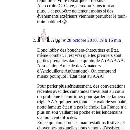
répondre à votre remarque ci-dessus?
A en croire C. Gave, deux ou 3 ans tout au
plus… et peut-être nettement moins si des
événements extérieurs viennent perturber le train-
train habituel 😉
Higgins
28 octobre 2010, 19 h 16 min
Donc lobby des bouchers-charcutiers et Etat,
même combat. Il est vrai que les premiers sont
parties prenantes dans le quintuple A (AAAAA:
Association Amicale des Amateurs
d’Andouillette Authentique). On comprend
mieux pourquoi l’Etat tient au AAA!
Pour parler plus sérieusement, des conversations
récentes avec des camarades travaillant au cœur
du problème le confirme: pour garder ce fameux
triple AAA qui permet toute la cavalerie souhaité,
notre fameux état n’a pas le choix. La France n’a
plus un sou vaillant en poche et les lendemains
s’annoncent difficiles.
En ce qui concerne les manifestations festives et
citoyennes auxquelles nous venons d’assister, je