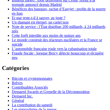
Bulletin météo : forte dépression sur Ceuta, retour à la
normale annoncé depuis Madrid
Bénéfices des banques, rachat d’Easyjet : profits de la guerre
en Iran
Et que reste-t-il à sauver, au juste ?
Un diamant est éternel, un cartel non
Note de service : l’État distribue 200 milliards, à 24 milliards
près
Cette forêt interdite aux moins de quinze ans
Le monde construit des réacteurs nucléaires et la France se
suicide
L’automobile française roule vers la cubanisation totale
Fraude fiscale : lorsque Bercy détecte beaucoup et récupère
peu
Catégories
Bitcoin et cryptomonnaies
Brèves
Contribuables Associés
Demaerd Awards et Grenelle de la Décomposition
Demaerd Inc.
Général
La contribution du samedi
Les pignouferies de la presse