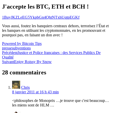
J'accepte les BTC, ETH et BCH !
1BuyJKZLeEG5YkpbGn4QhtNTxhUqtpEGKf
Vous aussi, foutez les banquiers centraux dehors, terrorisez l’État et
les banques en utilisant les cryptomonnaies, en les promouvant et
pourquoi pas, en faisant un don avec !
Powered by Bitcoin Tips
presse
subventions
Navigation
Précédent
Justice et Police françaises : des Services Publics De
Qualité
de
Suivant
Enjoy Roissy By Snow
l’article
28 commentaires
Chris
8 janvier 2011 at 16 h 43 min
<philosophes de Monoprix …je trouve que c'est beaucoup…
les miens sont de HLM …