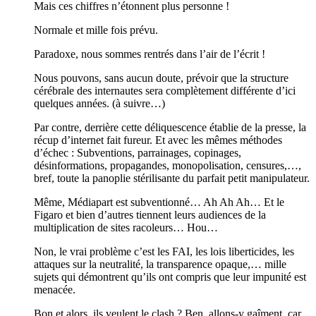
Mais ces chiffres n’étonnent plus personne !
Normale et mille fois prévu.
Paradoxe, nous sommes rentrés dans l’air de l’écrit !
Nous pouvons, sans aucun doute, prévoir que la structure
cérébrale des internautes sera complètement différente d’ici
quelques années. (à suivre…)
Par contre, derrière cette déliquescence établie de la presse, la
récup d’internet fait fureur. Et avec les mêmes méthodes
d’échec : Subventions, parrainages, copinages,
désinformations, propagandes, monopolisation, censures,…,
bref, toute la panoplie stérilisante du parfait petit manipulateur.
Même, Médiapart est subventionné… Ah Ah Ah… Et le
Figaro et bien d’autres tiennent leurs audiences de la
multiplication de sites racoleurs… Hou…
Non, le vrai problème c’est les FAI, les lois liberticides, les
attaques sur la neutralité, la transparence opaque,… mille
sujets qui démontrent qu’ils ont compris que leur impunité est
menacée.
Bon et alors, ils veulent le clash ? Ben, allons-y gaîment, car