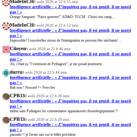
MadeInCH
8 août 2026 at 22 h 55 min
Intelligence artificielle : « Z’inquiétez pas, il est gentil, il ne mord
pas ! »
Orange Sanguine: "Parce queeeee!" AD&D: TGCM . Choisi ton camp,...
MadeInCH
8 août 2026 at 22 h 52 min
Intelligence artificielle : « Z’inquiétez pas, il est gentil, il ne mord
pas ! »
Impossible! Ceusséselles zissus de l'immigration ne peuvent être méchants! ....
Citoyen
8 août 2026 at 22 h 46 min
Intelligence artificielle : « Z’inquiétez pas, il est gentil, il ne mord
pas ! »
Ah, c'était ça "l’extension de Pythagore", je me posait justement...
durru
8 août 2026 at 22 h 44 min
Intelligence artificielle : « Z’inquiétez pas, il est gentil, il ne mord
pas ! »
Bah non ! Nuward != Newcleo
CPB33
8 août 2026 at 22 h 30 min
Intelligence artificielle : « Z’inquiétez pas, il est gentil, il ne mord
pas ! »
même sans Pythagore les commentaires apparaissent chronologiquement ?!
CPB33
8 août 2026 at 22 h 29 min
Intelligence artificielle : « Z’inquiétez pas, il est gentil, il ne mord
pas ! »
patoutlu !! je l'avais mis sur le billet précédent