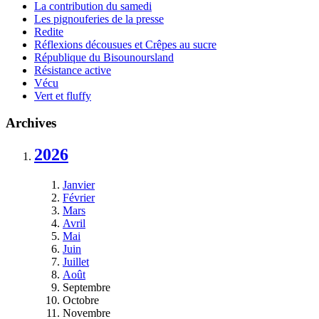
La contribution du samedi
Les pignouferies de la presse
Redite
Réflexions décousues et Crêpes au sucre
République du Bisounoursland
Résistance active
Vécu
Vert et fluffy
Archives
2026
Janvier
Février
Mars
Avril
Mai
Juin
Juillet
Août
Septembre
Octobre
Novembre