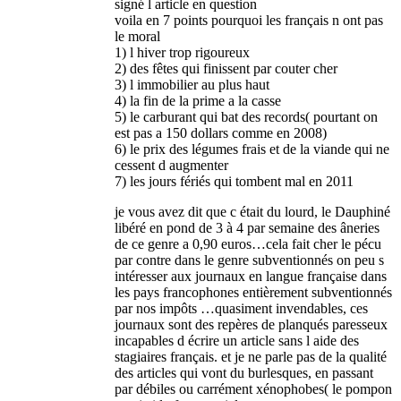
signé l article en question
voila en 7 points pourquoi les français n ont pas
le moral
1) l hiver trop rigoureux
2) des fêtes qui finissent par couter cher
3) l immobilier au plus haut
4) la fin de la prime a la casse
5) le carburant qui bat des records( pourtant on
est pas a 150 dollars comme en 2008)
6) le prix des légumes frais et de la viande qui ne
cessent d augmenter
7) les jours fériés qui tombent mal en 2011
je vous avez dit que c était du lourd, le Dauphiné
libéré en pond de 3 à 4 par semaine des âneries
de ce genre a 0,90 euros…cela fait cher le pécu
par contre dans le genre subventionnés on peu s
intéresser aux journaux en langue française dans
les pays francophones entièrement subventionnés
par nos impôts …quasiment invendables, ces
journaux sont des repères de planqués paresseux
incapables d écrire un article sans l aide des
stagiaires français. et je ne parle pas de la qualité
des articles qui vont du burlesques, en passant
par débiles ou carrément xénophobes( le pompon