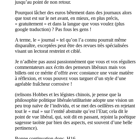
jusqu’au point de non retour.
Pourquoi lâcher des euros bêtement dans des journaux alors
que tout est sur le net avant, en mieux, en plus précis,
« gratuitement » et dans la langue que vous voulez (plus
google traduction) ? Pas fous les gens !
A terme, le « journal » tel qu’on l’a connu pourrait même
disparaître, exceptées peut être des revues très spécialisées
visant un lectorat restreint et ciblé.
Je n’adhère pas aussi passionnément que vous et vos réguliers
commentateurs aux écrits des penseurs libéraux mais vos
billets ont ce mérite d’offrir avec constance une vraie matière
à réflexion, et vous pouvez vous targuer d’un style d’une
agréable fraîcheur corrosive !
(relisons Hobbes et les légistes chinois, je pense que la
philosophie politique libérale/utilitariste adopte une vision un
peu trop naïve de l’individu, et se met des oeillères en rejetant
tout le « mal » sur l’entité abstraite qu’est l’Etat; cela dit le
point de vue libéral, qui, soit dit en passant, rejoint la poétique
sagessse taoïste par bien des aspects, est souvent d’une belle
pertinence).
Bonne continuation donc, H16