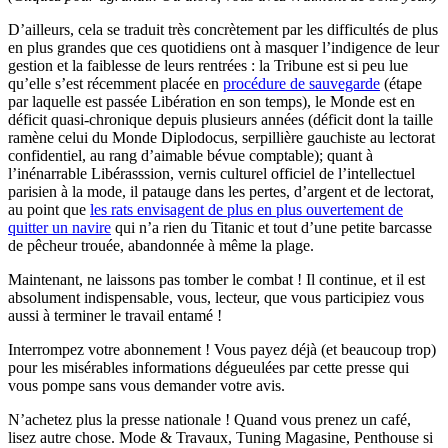
D’ailleurs, cela se traduit très concrètement par les difficultés de plus
en plus grandes que ces quotidiens ont à masquer l’indigence de leur
gestion et la faiblesse de leurs rentrées : la Tribune est si peu lue
qu’elle s’est récemment placée en
procédure de sauvegarde
(étape
par laquelle est passée Libération en son temps), le Monde est en
déficit quasi-chronique depuis plusieurs années (déficit dont la taille
ramène celui du Monde Diplodocus, serpillière gauchiste au lectorat
confidentiel, au rang d’aimable bévue comptable); quant à
l’inénarrable Libérasssion, vernis culturel officiel de l’intellectuel
parisien à la mode, il patauge dans les pertes, d’argent et de lectorat,
au point que
les rats envisagent de plus en plus ouvertement de
quitter un navire
qui n’a rien du Titanic et tout d’une petite barcasse
de pêcheur trouée, abandonnée à même la plage.
Maintenant, ne laissons pas tomber le combat ! Il continue, et il est
absolument indispensable, vous, lecteur, que vous participiez vous
aussi à terminer le travail entamé !
Interrompez votre abonnement ! Vous payez déjà (et beaucoup trop)
pour les misérables informations dégueulées par cette presse qui
vous pompe sans vous demander votre avis.
N’achetez plus la presse nationale ! Quand vous prenez un café,
lisez autre chose. Mode & Travaux, Tuning Magasine, Penthouse si