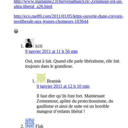
http://www.marianne2.fr/hervenathan/Eric-Zemmour-est-un-
ultra-liberal_a26.html
http://eco.rue89.com/2011/01/05/lettre-ouverte-dune-crevure-
neoliberale-aux-jeunes-chomeurs-183644
😀
h16
9 janvier 2011 at 11 h 56 min
Oui, tout à fait. Quand elle parle libéralisme, elle fait
toujours dans le grandiose.
Branisk
9 janvier 2011 at 12 h 10 min
Il faut dire qu’ils font fort. Maintenant
Zemmmour, apôtre du protectionnisme, du
gaullisme et ainsi de suite est un horrible
mangeur d’enfants libéral !
Flak