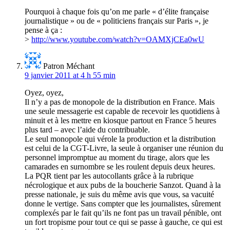
Pourquoi à chaque fois qu’on me parle « d’élite française
journalistique » ou de « politiciens français sur Paris », je
pense à ça :
>
http://www.youtube.com/watch?v=OAMXjCEa0wU
Patron Méchant
9 janvier 2011 at 4 h 55 min
Oyez, oyez,
Il n’y a pas de monopole de la distribution en France. Mais
une seule messagerie est capable de recevoir les quotidiens à
minuit et à les mettre en kiosque partout en France 5 heures
plus tard – avec l’aide du contribuable.
Le seul monopole qui vérole la production et la distribution
est celui de la CGT-Livre, la seule à organiser une réunion du
personnel impromptue au moment du tirage, alors que les
camarades en surnombre se les roulent depuis deux heures.
La PQR tient par les autocollants grâce à la rubrique
nécrologique et aux pubs de la boucherie Sanzot. Quand à la
presse nationale, je suis du même avis que vous, sa vacuité
donne le vertige. Sans compter que les journalistes, sûrement
complexés par le fait qu’ils ne font pas un travail pénible, ont
un fort tropisme pour tout ce qui se passe à gauche, ce qui est