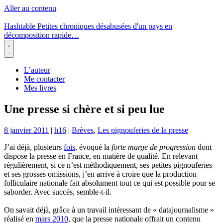
Aller au contenu
Hashtable
Petites chroniques désabusées d'un pays en
décomposition rapide…
Menu
L’auteur
Me contacter
Mes livres
Une presse si chère et si peu lue
8 janvier 2011
|
h16
|
Brèves
,
Les pignouferies de la presse
J’ai déjà, plusieurs
fois
, évoqué la
forte marge de progression
dont
dispose la presse en France, en matière de qualité. En relevant
régulièrement, si ce n’est méthodiquement, ses petites pignouferies
et ses grosses omissions, j’en arrive à croire que la production
folliculaire nationale fait absolument tout ce qui est possible pour se
saborder. Avec succès, semble-t-il.
On savait déjà, grâce à un travail intéressant de « datajournalisme »
réalisé en
mars 2010
, que la presse nationale offrait un contenu