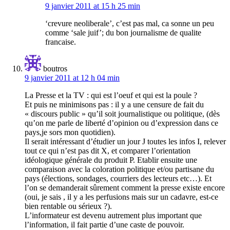
9 janvier 2011 at 15 h 25 min
‘crevure neoliberale’, c’est pas mal, ca sonne un peu
comme ‘sale juif’; du bon journalisme de qualite
francaise.
boutros
9 janvier 2011 at 12 h 04 min
La Presse et la TV : qui est l’oeuf et qui est la poule ?
Et puis ne minimisons pas : il y a une censure de fait du
« discours public » qu’il soit journalistique ou politique, (dès
qu’on me parle de liberté d’opinion ou d’expression dans ce
pays,je sors mon quotidien).
Il serait intéressant d’étudier un jour J toutes les infos I, relever
tout ce qui n’est pas dit X, et comparer l’orientation
idéologique générale du produit P. Etablir ensuite une
comparaison avec la coloration politique et/ou partisane du
pays (élections, sondages, courriers des lecteurs etc…). Et
l’on se demanderait sûrement comment la presse existe encore
(oui, je sais , il y a les perfusions mais sur un cadavre, est-ce
bien rentable ou sérieux ?).
L’informateur est devenu autrement plus important que
l’information, il fait partie d’une caste de pouvoir.