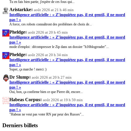
Tu en fais bien partie, j'espère de ces fous qui...
Aristarkke
8 août 2026 at 21 h 46 min
Intelligence artificielle : « Z’inquiétez pas, il est gentil, il ne mord
pas ! »
A force, ces robots connaîtront des problèmes de choix de...
Pheldge
8 août 2026 at 20 h 45 min
Intelligence artificielle : « Z’inquiétez pas, il est gentil, il ne mord
pas ! »
mode d'emploi : décompresser le Zip dans un dossier "h16blogreader"...
Pheldge
8 août 2026 at 20 h 34 min
Intelligence artificielle : « Z’inquiétez pas, il est gentil, il ne mord
pas ! »
Super, ça marche ! merci :)
Dr Slump
8 août 2026 at 20 h 27 min
Intelligence artificielle : « Z’inquiétez pas, il est gentil, il ne mord
pas ! »
Oui, bon, ça confirme bien ce que Pierre dit, encore...
Habeas Corpus
8 août 2026 at 19 h 59 min
Intelligence artificielle : « Z’inquiétez pas, il est gentil, il ne mord
pas ! »
"Habeas ne veut pas voter RN par peur des Russes"...
Derniers billets