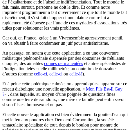
de l’égalitarisme et de l’absolue indifférenciation. Tout le monde le
fait, mais, surtout, personne ne doit le dire. Et comme notre
imprudent programmeur a fait ouvertement ce que tout le monde fait
discrètement, il s’est fait chopper et une plainte contre lui a
rapidement été déposée par l’une de ces myriades d’associations très
utiles pour solutionner les vrais problèmes.
Car oui, en France, grâce à un Vivrensemble agressivement gentil,
on va réussir à faire condamner un juif pour antisémitisme.
Au passage, on notera que cette application a eu une couverture
médiatique phénoménale dispensée par des douzaines de frétillants
choqués, des aimables
connes permanentées
et autres spécialistes de
l’indignation télévisuelle millimétrée, au contraire de douzaines
d’autres (comme
celle-ci
,
celle-ci
ou
celle-là
).
Et à peine cette polémique calmée, on apprend qu’est apparue sur ce
réseau diabolique une nouvelle application, «
Mon Fils Est-Il Gay
?
« , dans laquelle, au moyen d’une poignée de questions fines
comme une livre de saindoux, une mère de famille peut enfin savoir
si son fils est homosexuel ou pas.
Et cette nouvelle application est bien évidemment la goutte d’eau qui
met le feu aux poudres chez Demaerd Corporation, la société
tentaculaire spécialiste de tout, depuis le boulon pour montre de