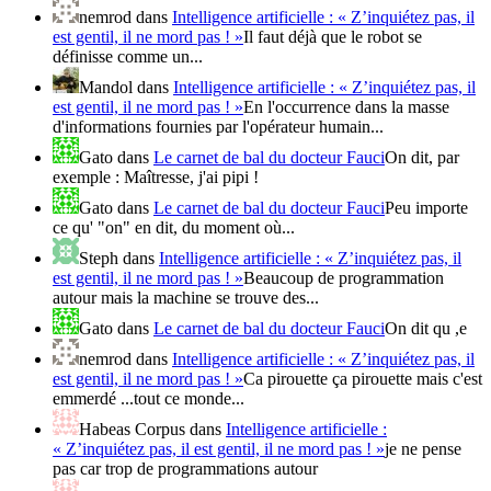
nemrod
dans
Intelligence artificielle : « Z’inquiétez pas, il
est gentil, il ne mord pas ! »
Il faut déjà que le robot se
définisse comme un...
Mandol
dans
Intelligence artificielle : « Z’inquiétez pas, il
est gentil, il ne mord pas ! »
En l'occurrence dans la masse
d'informations fournies par l'opérateur humain...
Gato
dans
Le carnet de bal du docteur Fauci
On dit, par
exemple : Maîtresse, j'ai pipi !
Gato
dans
Le carnet de bal du docteur Fauci
Peu importe
ce qu' "on" en dit, du moment où...
Steph
dans
Intelligence artificielle : « Z’inquiétez pas, il
est gentil, il ne mord pas ! »
Beaucoup de programmation
autour mais la machine se trouve des...
Gato
dans
Le carnet de bal du docteur Fauci
On dit qu ,e
nemrod
dans
Intelligence artificielle : « Z’inquiétez pas, il
est gentil, il ne mord pas ! »
Ca pirouette ça pirouette mais c'est
emmerdé ...tout ce monde...
Habeas Corpus
dans
Intelligence artificielle :
« Z’inquiétez pas, il est gentil, il ne mord pas ! »
je ne pense
pas car trop de programmations autour