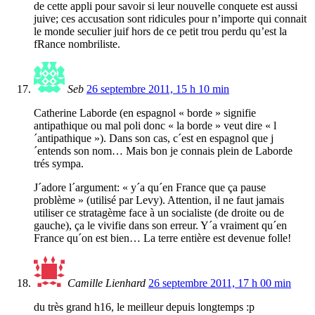
de cette appli pour savoir si leur nouvelle conquete est aussi
juive; ces accusation sont ridicules pour n’importe qui connait
le monde seculier juif hors de ce petit trou perdu qu’est la
fRance nombriliste.
Seb
26 septembre 2011, 15 h 10 min
Catherine Laborde (en espagnol « borde » signifie
antipathique ou mal poli donc « la borde » veut dire « l
´antipathique »). Dans son cas, c´est en espagnol que j
´entends son nom… Mais bon je connais plein de Laborde
trés sympa.
J´adore l´argument: « y´a qu´en France que ça pause
problème » (utilisé par Levy). Attention, il ne faut jamais
utiliser ce stratagème face à un socialiste (de droite ou de
gauche), ça le vivifie dans son erreur. Y´a vraiment qu´en
France qu´on est bien… La terre entière est devenue folle!
Camille Lienhard
26 septembre 2011, 17 h 00 min
du très grand h16, le meilleur depuis longtemps :p