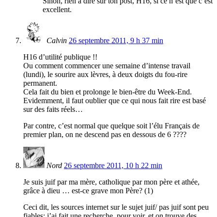
Sinon, rien à dire sur ton post, H16, si ce n’est que c’est
excellent.
Calvin
26 septembre 2011, 9 h 37 min
H16 d’utilité publique !!
Ou comment commencer une semaine d’intense travail
(lundi), le sourire aux lèvres, à deux doigts du fou-rire
permanent.
Cela fait du bien et prolonge le bien-être du Week-End.
Evidemment, il faut oublier que ce qui nous fait rire est basé
sur des faits réels…
Par contre, c’est normal que quelque soit l’élu Français de
premier plan, on ne descend pas en dessous de 6 ????
Nord
26 septembre 2011, 10 h 22 min
Je suis juif par ma mère, catholique par mon père et athée,
grâce à dieu … est-ce grave mon Père? (1)
Ceci dit, les sources internet sur le sujet juif/ pas juif sont peu
fiables: j’ai fait une recherche, pour voir, et on trouve des