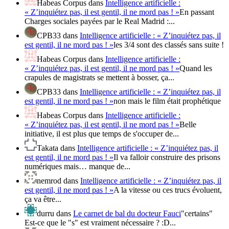
Habeas Corpus
dans
Intelligence artificielle :
« Z’inquiétez pas, il est gentil, il ne mord pas ! »
En passant
Charges sociales payées par le Real Madrid :...
CPB33
dans
Intelligence artificielle : « Z’inquiétez pas, il
est gentil, il ne mord pas ! »
les 3/4 sont des classés sans suite !
Habeas Corpus
dans
Intelligence artificielle :
« Z’inquiétez pas, il est gentil, il ne mord pas ! »
Quand les
crapules de magistrats se mettent à bosser, ça...
CPB33
dans
Intelligence artificielle : « Z’inquiétez pas, il
est gentil, il ne mord pas ! »
non mais le film était prophétique
Habeas Corpus
dans
Intelligence artificielle :
« Z’inquiétez pas, il est gentil, il ne mord pas ! »
Belle
initiative, il est plus que temps de s'occuper de...
Takata
dans
Intelligence artificielle : « Z’inquiétez pas, il
est gentil, il ne mord pas ! »
Il va falloir construire des prisons
numériques mais… manque de...
nemrod
dans
Intelligence artificielle : « Z’inquiétez pas, il
est gentil, il ne mord pas ! »
A la vitesse ou ces trucs évoluent,
ça va être...
durru
dans
Le carnet de bal du docteur Fauci
"certains"
Est-ce que le "s" est vraiment nécessaire ? :D...