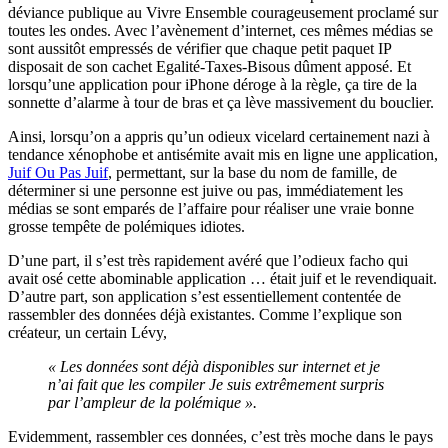
déviance publique au Vivre Ensemble courageusement proclamé sur
toutes les ondes. Avec l’avènement d’internet, ces mêmes médias se
sont aussitôt empressés de vérifier que chaque petit paquet IP
disposait de son cachet Egalité-Taxes-Bisous dûment apposé. Et
lorsqu’une application pour iPhone déroge à la règle, ça tire de la
sonnette d’alarme à tour de bras et ça lève massivement du bouclier.
Ainsi, lorsqu’on a appris qu’un odieux vicelard certainement nazi à
tendance xénophobe et antisémite avait mis en ligne une application,
Juif Ou Pas Juif
, permettant, sur la base du nom de famille, de
déterminer si une personne est juive ou pas, immédiatement les
médias se sont emparés de l’affaire pour réaliser une vraie bonne
grosse tempête de polémiques idiotes.
D’une part, il s’est très rapidement avéré que l’odieux facho qui
avait osé cette abominable application … était juif et le revendiquait.
D’autre part, son application s’est essentiellement contentée de
rassembler des données déjà existantes. Comme l’explique son
créateur, un certain Lévy,
« Les données sont déjà disponibles sur internet et je
n’ai fait que les compiler Je suis extrêmement surpris
par l’ampleur de la polémique ».
Evidemment, rassembler ces données, c’est très moche dans le pays