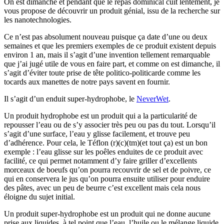
On est dimanche et pendant que le repas dominical cuit lentement, je
vous propose de découvrir un produit génial, issu de la recherche sur
les nanotechnologies.
Ce n’est pas absolument nouveau puisque ça date d’une ou deux
semaines et que les premiers exemples de ce produit existent depuis
environ 1 an, mais il s’agit d’une invention tellement remarquable
que j’ai jugé utile de vous en faire part, et comme on est dimanche, il
s’agit d’éviter toute prise de tête politico-politicarde comme les
tocards aux manettes de notre pays savent en fournir.
Il s’agit d’un enduit super-hydrophobe, le
NeverWet
.
Un produit hydrophobe est un produit qui a la particularité de
repousser l’eau ou de s’y associer très peu ou pas du tout. Lorsqu’il
s’agit d’une surface, l’eau y glisse facilement, et trouve peu
d’adhérence. Pour cela, le Téflon (r)(c)(tm)(et tout ça) est un bon
exemple : l’eau glisse sur les poêles enduites de ce produit avec
facilité, ce qui permet notamment d’y faire griller d’excellents
morceaux de boeufs qu’on pourra recouvrir de sel et de poivre, ce
qui en conservera le jus qu’on pourra ensuite utiliser pour enduire
des pâtes, avec un peu de beurre c’est excellent mais cela nous
éloigne du sujet initial.
Un produit super-hydrophobe est un produit qui ne donne aucune
prise aux liquides, à tel point que l’eau, l’huile ou le mélange liquide