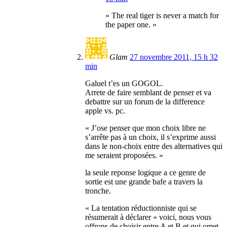
« The real tiger is never a match for
the paper one. »
Glam
27 novembre 2011, 15 h 32
min
Galuel t’es un GOGOL.
Arrete de faire semblant de penser et va
debattre sur un forum de la difference
apple vs. pc.
« J’ose penser que mon choix libre ne
s’arrête pas à un choix, il s’exprime aussi
dans le non-choix entre des alternatives qui
me seraient proposées. »
la seule reponse logique a ce genre de
sortie est une grande bafe a travers la
tronche.
« La tentation réductionniste qui se
résumerait à déclarer « voici, nous vous
offrons de choisir entre A et B et qui omet