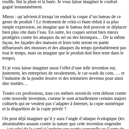
rouille, fini la pluie et la buée. Je vous laisse imaginer le confort
gagné instantanément.
Mieux : qu’advient-il lorsqu’on enduit la coque d’un bateau de ce
genre de produit ? Le frottement de celui-ci étant réduit à sa plus
simple expression, on imagine que le bateau doit pouvoir se déplacer
bien plus vite dans l’eau. En outre, les coques seront bien mieux
protégées contre les attaques du sel ou des berniques… De la même
façon, les façades des maisons et leurs toits seront en partie
débarrassés des mousses et des attaques du temps (probablement pas
tout le temps, mais on imagine que le produit doit bien tenir dans le
temps).
Et je vous laisse imaginer aussi l’effet d’une telle invention sur,
justement, les entreprises de ravalements, le car-wash du coin, … et
l’industrie de la poudre lessive et des teinturiers devenus pour ainsi
dire inutiles…
Toutes ces professions, tous ces métiers seront-ils vent debout contre
cette nouvelle invention, comme le sont actuellement certains majors
culturels qui ne veulent pas s’adapter à Internet, la copie numérique
et la disparition de la copie privée ?
On peut déjà imaginer qu’il y aura l’angle d’attaque écologique (les
abominables assauts contre la nature que cette invention engendre
…) et celui de la santé (s’enduire une partie corporelle ou l’autre de