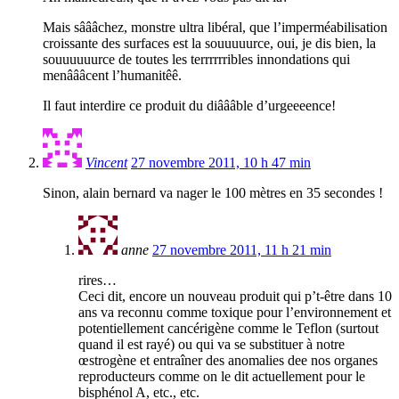
Mais sâââchez, monstre ultra libéral, que l’imperméabilisation
croissante des surfaces est la souuuuurce, oui, je dis bien, la
souuuuuurce de toutes les terrrrrribles innondations qui
menâââcent l’humanitêê.
Il faut interdire ce produit du diâââble d’urgeeeence!
Vincent
27 novembre 2011, 10 h 47 min
Sinon, alain bernard va nager le 100 mètres en 35 secondes !
anne
27 novembre 2011, 11 h 21 min
rires…
Ceci dit, encore un nouveau produit qui p’t-être dans 10
ans va reconnu comme toxique pour l’environnement et
potentiellement cancérigène comme le Teflon (surtout
quand il est rayé) ou qui va se substituer à notre
œstrogène et entraîner des anomalies dee nos organes
reproducteurs comme on le dit actuellement pour le
bisphénol A, etc., etc.