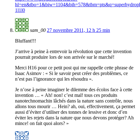
hl=en&tbo=1&biw=1104&bih=578&tbm=pts&q=superhydrophob
1l1l0
sam_00
27 novembre 2011, 12 h 25 min
Bluffant!!!
J’arrive à peine à entrevoir la révolution que cette invention
pourrait produire lors de son arrivée sur le marché!
Merci H16 pour ce petit post qui me rappelle cette phrase de
Isaac Asimov : « Si le savoir peut créer des problèmes, ce
n’est pas l’ignorance qui les résoudra ».
Je n’ose à peine imaginer le dilemme des écolos face à cette
invention … « Ah! non! c’est mal! tous ces produits
nanotechnomachin lâchés dans la nature sans contrôle, nous
allons tous mourir … Hein? ah, oui, effectivement, ça permet
aussi d’éviter d’utiliser des tonnes de lessive et donc d’en
éviter les rejets dans la nature que nous devons protéger? Ah
mince! on fait quoi alors? »