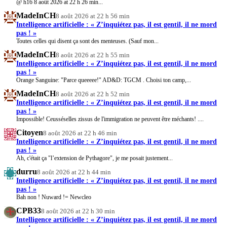
@ h16 8 août 2026 at 22 h 26 min...
MadeInCH
8 août 2026 at 22 h 56 min
Intelligence artificielle : « Z’inquiétez pas, il est gentil, il ne mord
pas ! »
Toutes celles qui disent ça sont des menteuses. (Sauf mon...
MadeInCH
8 août 2026 at 22 h 55 min
Intelligence artificielle : « Z’inquiétez pas, il est gentil, il ne mord
pas ! »
Orange Sanguine: "Parce queeeee!" AD&D: TGCM . Choisi ton camp,...
MadeInCH
8 août 2026 at 22 h 52 min
Intelligence artificielle : « Z’inquiétez pas, il est gentil, il ne mord
pas ! »
Impossible! Ceusséselles zissus de l'immigration ne peuvent être méchants! ....
Citoyen
8 août 2026 at 22 h 46 min
Intelligence artificielle : « Z’inquiétez pas, il est gentil, il ne mord
pas ! »
Ah, c'était ça "l’extension de Pythagore", je me posait justement...
durru
8 août 2026 at 22 h 44 min
Intelligence artificielle : « Z’inquiétez pas, il est gentil, il ne mord
pas ! »
Bah non ! Nuward != Newcleo
CPB33
8 août 2026 at 22 h 30 min
Intelligence artificielle : « Z’inquiétez pas, il est gentil, il ne mord