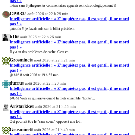
pas ! »
même sans Pythagore les commentaires apparaissent chronologiquement ?!
CPB33
8 août 2026 at 22 h 29 min
Intelligence artificielle : « Z’inquiétez pas, il est gentil, il ne mord
pas ! »
patoutlu !! je l'avais mis sur le billet précédent
h16
8 août 2026 at 22 h 26 min
Intelligence artificielle : « Z’inquiétez pas, il est gentil, il ne mord
pas ! »
Il y a eu des problèmes de cache. C'est en...
Grosminet
8 août 2026 at 22 h 21 min
Intelligence artificielle : « Z’inquiétez pas, il est gentil, il ne mord
pas ! »
@ h16 8 août 2026 at 19 h 55 min...
durru
8 août 2026 at 22 h 20 min
Intelligence artificielle : « Z’inquiétez pas, il est gentil, il ne mord
pas ! »
@GM Voilà ce qui arrive quand tu mets ensemble "honte"...
Aristarkke
8 août 2026 at 21 h 55 min
Intelligence artificielle : « Z’inquiétez pas, il est gentil, il ne mord
pas ! »
Qui pourrait être le "sans coeur" opposé à une loi...
Grosminet
8 août 2026 at 21 h 49 min
Intelligence artificielle : « Z’inquiétez pas, il est gentil, il ne mord