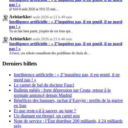
pas ! »
@ h16 8 août 2026 at 19 h 55 min...
Aristarkke
8 août 2026 at 21 h 49 min
Intelligence artificielle : « Z’inquiétez pas, il est gentil, il ne mord
pas ! »
Tu en fais bien partie, j'espère de ces fous qui...
Aristarkke
8 août 2026 at 21 h 46 min
Intelligence artificielle : « Z’inquiétez pas, il est gentil, il ne mord
pas ! »
A force, ces robots connaîtront des problèmes de choix de...
Derniers billets
Intelligence artificielle : « Z’inquiétez pas, il est gentil, il ne
mord pas ! »
Le carnet de bal du docteur Fauci
Bulletin météo : forte dépression sur Ceuta, retour à la
normale annoncé depuis Madrid
Bénéfices des banques, rachat d’Easyjet : profits de la guerre
en Iran
Et que reste-t-il à sauver, au juste ?
Un diamant est éternel, un cartel non
Note de service : l’État distribue 200 milliards, à 24 milliards
près