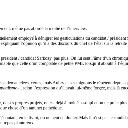
lement, même pas abordé la moitié de l’interview.
tiellement employé à dénigrer les gesticulations du candidat / président 
xpliquant l’opinion qu’il a des discours du chef de l’état sur la retraite
u président / candidat Sarkozy, pas plus. On lui sent l’âme d’un chroniq
able que celle d’un comptable de petite PME lorsqu’il aboutit à l’équi
es a démantelées, certes, mais Aubry et ses mignons le répètent depuis q
apitalisme
« , selon l’expression qu’il avait lui-même forgée, mais là enc
de ses propres projets, on est déjà à moitié assoupi et on ne prête plus 
lque chose d’un tantinet pathétique.
écoutant, en le lisant, on ne peut en douter. Mais il n’est pas le candid
un repas plantureux.