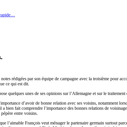
 rapide…
.
s notes rédigées par son équipe de campagne avec la troisième pour ac
ue ce qui est dit.
expose quelques unes de ses opinions sur l’Allemagne et sur le traitement d
importance d’avoir de bonne relation avec ses voisins, notamment lorsqu’
 il a bien fait comprendre l’importance des bonnes relations de voisinages
 pépère entre voisins.
 que l’aimable François veut ménager le partenaire germain surtout parc