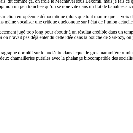
is, dit comme ça, on frôle le Machiavel sous Lexomil, mais je fais ce que
opinion un peu tranchée qu’on se noie vite dans un flot de banalités s
onstruction européenne démocratique (alors que tout montre que la voix d
sans même vocaliser une critique quelconque sur l’état de l’union actuelle
ectement jugé trop long pour aboutir à un résultat crédible dans un tem
Si on n’avait pas déjà entendu cette idée dans la bouche de Sarkozy, on
paragraphe dormitif sur le nucléaire dans lequel le gros mammifère rumi
re deux chamailleries puériles avec la phalange biocompatible des socialis