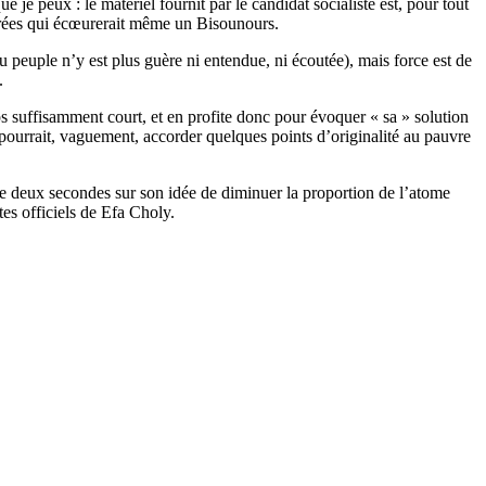
 je peux : le matériel fournit par le candidat socialiste est, pour tout
ucrées qui écœurerait même un Bisounours.
u peuple n’y est plus guère ni entendue, ni écoutée), mais force est de
.
ps suffisamment court, et en profite donc pour évoquer « sa » solution
 pourrait, vaguement, accorder quelques points d’originalité au pauvre
ne deux secondes sur son idée de diminuer la proportion de l’atome
tes officiels de Efa Choly.