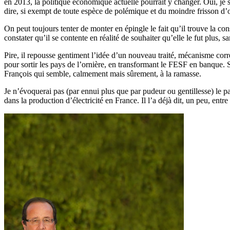
en 2013, la politique économique actuelle pourrait y changer. Oui, je sa
dire, si exempt de toute espèce de polémique et du moindre frisson d’
On peut toujours tenter de monter en épingle le fait qu’il trouve la c
constater qu’il se contente en réalité de souhaiter qu’elle le fut plus, 
Pire, il repousse gentiment l’idée d’un nouveau traité, mécanisme corr
pour sortir les pays de l’ornière, en transformant le FESF en banque. 
François qui semble, calmement mais sûrement, à la ramasse.
Je n’évoquerai pas (par ennui plus que par pudeur ou gentillesse) le 
dans la production d’électricité en France. Il l’a déjà dit, un peu, ent