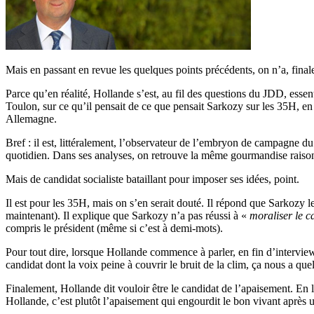
Mais en passant en revue les quelques points précédents, on n’a, fina
Parce qu’en réalité, Hollande s’est, au fil des questions du JDD, essen
Toulon, sur ce qu’il pensait de ce que pensait Sarkozy sur les 35H, en e
Allemagne.
Bref : il est, littéralement, l’observateur de l’embryon de campagne d
quotidien. Dans ses analyses, on retrouve la même gourmandise raisonn
Mais de candidat socialiste bataillant pour imposer ses idées, point.
Il est pour les 35H, mais on s’en serait douté. Il répond que Sarkozy l
maintenant). Il explique que Sarkozy n’a pas réussi à «
moraliser le c
compris le président (même si c’est à demi-mots).
Pour tout dire, lorsque Hollande commence à parler, en fin d’interview, 
candidat dont la voix peine à couvrir le bruit de la clim, ça nous a que
Finalement, Hollande dit vouloir être le candidat de l’apaisement. En l’
Hollande, c’est plutôt l’apaisement qui engourdit le bon vivant après 