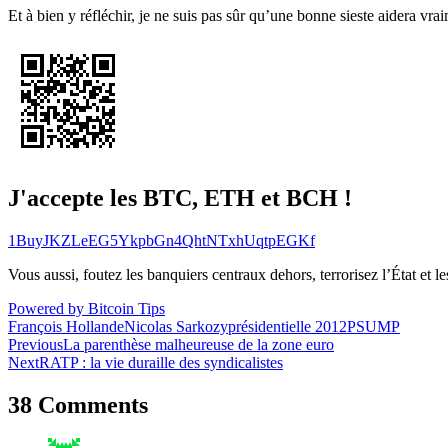
Et à bien y réfléchir, je ne suis pas sûr qu’une bonne sieste aidera vrai
J'accepte les BTC, ETH et BCH !
1BuyJKZLeEG5YkpbGn4QhtNTxhUqtpEGKf
Vous aussi, foutez les banquiers centraux dehors, terrorisez l’État et 
Powered by Bitcoin Tips
François Hollande
Nicolas Sarkozy
présidentielle 2012
PS
UMP
Navigation
Previous
La parenthèse malheureuse de la zone euro
Next
RATP : la vie duraille des syndicalistes
de
l’article
38 Comments