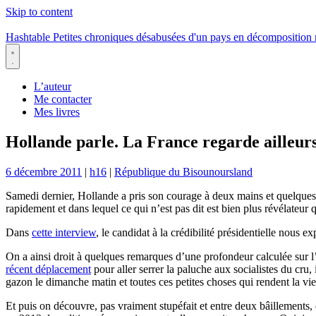
Skip to content
Hashtable
Petites chroniques désabusées d'un pays en décomposition
Menu
L’auteur
Me contacter
Mes livres
Hollande parle. La France regarde ailleurs
6 décembre 2011
|
h16
|
République du Bisounoursland
Samedi dernier, Hollande a pris son courage à deux mains et quelque
rapidement et dans lequel ce qui n’est pas dit est bien plus révélateur q
Dans
cette interview
, le candidat à la crédibilité présidentielle nous 
On a ainsi droit à quelques remarques d’une profondeur calculée sur l’
récent déplacement
pour aller serrer la paluche aux socialistes du cru,
gazon le dimanche matin et toutes ces petites choses qui rendent la vie
Et puis on découvre, pas vraiment stupéfait et entre deux bâillements,