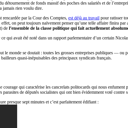
 détournement de fonds massif des poches des salariés et de l’entreprise
a jamais rien voulu dire.
ent rencardée par la Cour des Comptes,
est déjà au travail
pour ratisser to
effet, on peut toujours naïvement penser qu’une telle affaire finira par a
ut) de
l’ensemble de la classe politique qui fait actuellement absolum
 de ce qui avait été noté dans un rapport parlementaire d’un certain Nic
out le monde se doutait : toutes les grosses entreprises publiques — ou p
 bailleurs quasi-inépuisables des principaux syndicats français.
de courage qui caractérise les cancrelats politocards qui nous enfument
s parasites de députés socialistes qui ont bien évidemment voté contre so
re presque sept minutes et c’est parfaitement édifiant :