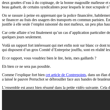
deux gouttes d’eau à du copinage, de la bonne magouille mafieuse et du
beau gabarit, de certains syndicalistes pour lesquels le mot scrupule n’
On se rassure à peine en apprenant que la police financière, habilem
se financer au frais des usagers des transports en commun parisien. En 
justifie à elle seule l’emploi raisonné du mot mafieux, un peu plus ha
Car cette affaire n’est finalement qu’un cas d’application particulier
quelques jours seulement.
Voilà un rapport fort intéressant qui met enfin noir sur blanc ce dont t
qui disposent d’un gros Comité d’Entreprise joufflu, sont en réalité les
Et ce rapport, vous voudriez bien le lire, hein, mes gaillards ?
Eh bien ce ne sera pas possible.
Comme l’explique fort bien
cet article de Contrepoints
, dans un élan 
a laissé le pauvre Perruchot se débrouiller face aux bandes de branleur
L’ensemble est assez bien résumé dans la petite vidéo suivante. Cela du