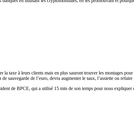
les banques en utilisant les cryptomonnaies, en les promouvant et pourqu
a taxe à leurs clients mais en plus sauront trouver les montages pour l’
lan de sauvegarde de l’euro, devra augmenter le taux, l’assiette ou refair
ésident de BPCE, qui a utilisé 15 min de son temps pour nous expliquer qu