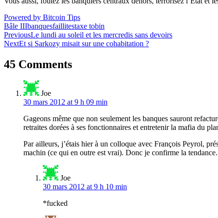
Vous aussi, foutez les banquiers centraux dehors, terrorisez l’État et 
Powered by Bitcoin Tips
Bâle III
banques
faillites
taxe tobin
Navigation
Previous
Le lundi au soleil et les mercredis sans devoirs
Next
Et si Sarkozy misait sur une cohabitation ?
de
l’article
45 Comments
Joe
30 mars 2012 at 9 h 09 min
Gageons même que non seulement les banques sauront refacturer l
retraites dorées à ses fonctionnaires et entretenir la mafia du p
Par ailleurs, j’étais hier à un colloque avec François Peyrol, pr
machin (ce qui en outre est vrai). Donc je confirme la tendance.
Joe
30 mars 2012 at 9 h 10 min
*fucked