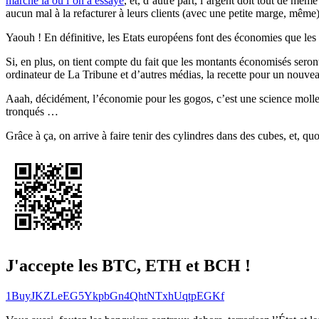
marché là où l’on a essayé
, et, d’autre part, l’argent doit tout de mêm
aucun mal à la refacturer à leurs clients (avec une petite marge, même)
Yaouh ! En définitive, les Etats européens font des économies que les 
Si, en plus, on tient compte du fait que les montants économisés sero
ordinateur de La Tribune et d’autres médias, la recette pour un nouvea
Aaah, décidément, l’économie pour les gogos, c’est une science molle, f
tronqués …
Grâce à ça, on arrive à faire tenir des cylindres dans des cubes, et, quo
J'accepte les BTC, ETH et BCH !
1BuyJKZLeEG5YkpbGn4QhtNTxhUqtpEGKf