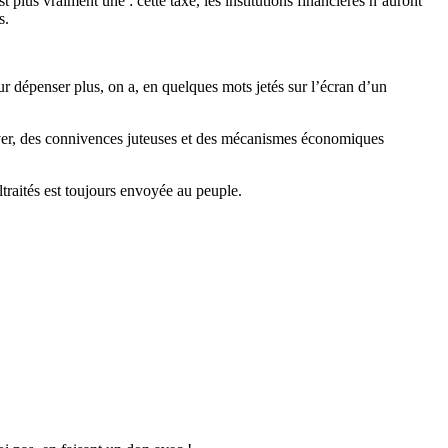
 plus vraiment une : cette taxe, les institutions financières n’auront
s.
r dépenser plus, on a, en quelques mots jetés sur l’écran d’un
trouver, des connivences juteuses et des mécanismes économiques
altraités est toujours envoyée au peuple.