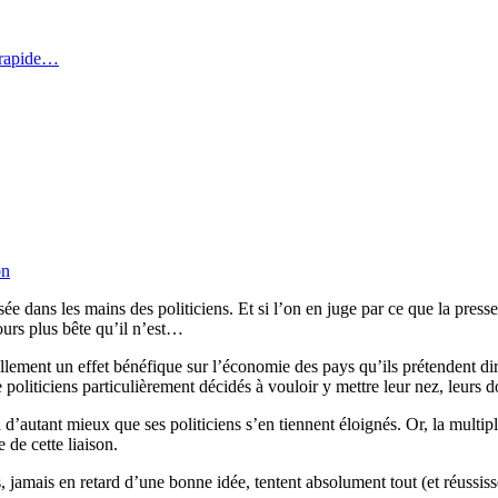
 rapide…
on
e dans les mains des politiciens. Et si l’on en juge par ce que la press
jours plus bête qu’il n’est…
réellement un effet bénéfique sur l’économie des pays qu’ils prétendent d
ticiens particulièrement décidés à vouloir y mettre leur nez, leurs do
 d’autant mieux que ses politiciens s’en tiennent éloignés. Or, la mult
 de cette liaison.
 jamais en retard d’une bonne idée, tentent absolument tout (et réussiss