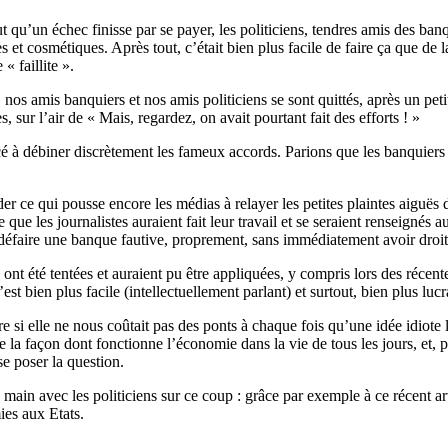
eut qu’un échec finisse par se payer, les politiciens, tendres amis des banq
s et cosmétiques. Après tout, c’était bien plus facile de faire ça que de l
« faillite ».
nos amis banquiers et nos amis politiciens se sont quittés, après un peti
sur l’air de « Mais, regardez, on avait pourtant fait des efforts ! »
é à débiner discrètement les fameux accords. Parions que les banquiers
 ce qui pousse encore les médias à relayer les petites plaintes aiguës d
que les journalistes auraient fait leur travail et se seraient renseignés 
défaire une banque fautive, proprement, sans immédiatement avoir droit 
nt, ont été tentées et auraient pu être appliquées, y compris lors des réce
est bien plus facile (intellectuellement parlant) et surtout, bien plus lucra
rire si elle ne nous coûtait pas des ponts à chaque fois qu’une idée idiote 
e la façon dont fonctionne l’économie dans la vie de tous les jours, et, pi
 se poser la question.
 main avec les politiciens sur ce coup : grâce par exemple à ce récent ar
ies aux Etats.