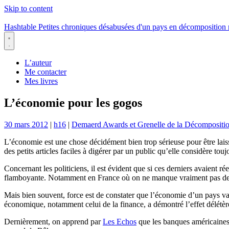
Skip to content
Hashtable
Petites chroniques désabusées d'un pays en décomposition
Menu
L’auteur
Me contacter
Mes livres
L’économie pour les gogos
30 mars 2012
|
h16
|
Demaerd Awards et Grenelle de la Décompositi
L’économie est une chose décidément bien trop sérieuse pour être laissé
des petits articles faciles à digérer par un public qu’elle considère tou
Concernant les politiciens, il est évident que si ces derniers avaient 
flamboyante. Notamment en France où on ne manque vraiment pas de poli
Mais bien souvent, force est de constater que l’économie d’un pays va
économique, notamment celui de la finance, a démontré l’effet délétère
Dernièrement, on apprend par
Les Echos
que les banques américaines,