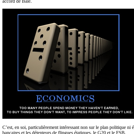
accord de Bâle.
C’est, en soi, particulièrement intéressant non sur le plan politique ni
bancaires et les détenteurs de flingues étatiques, le G20 et le FSB.