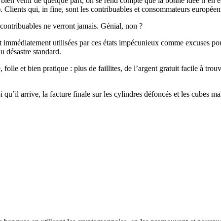
e bien venir de quelque part, on se rend compte que la bonne idée n’en est
. Clients qui, in fine, sont les contribuables et consommateurs européen
contribuables ne verront jamais. Génial, non ?
nt immédiatement utilisées par ces états impécunieux comme excuses pou
u désastre standard.
olle et bien pratique : plus de faillites, de l’argent gratuit facile à 
i qu’il arrive, la facture finale sur les cylindres défoncés et les cubes m