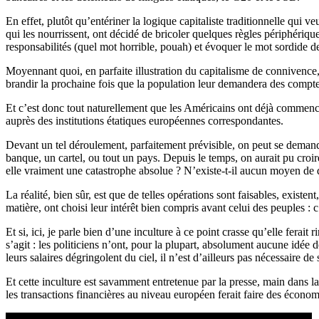
En effet, plutôt qu’entériner la logique capitaliste traditionnelle qui v
qui les nourrissent, ont décidé de bricoler quelques règles périphérique
responsabilités (quel mot horrible, pouah) et évoquer le mot sordide de 
Moyennant quoi, en parfaite illustration du capitalisme de connivence, 
brandir la prochaine fois que la population leur demandera des comptes, 
Et c’est donc tout naturellement que les Américains ont déjà commenc
auprès des institutions étatiques européennes correspondantes.
Devant un tel déroulement, parfaitement prévisible, on peut se demander
banque, un cartel, ou tout un pays. Depuis le temps, on aurait pu croire 
elle vraiment une catastrophe absolue ? N’existe-t-il aucun moyen de 
La réalité, bien sûr, est que de telles opérations sont faisables, existe
matière, ont choisi leur intérêt bien compris avant celui des peuples : c’
Et si, ici, je parle bien d’une inculture à ce point crasse qu’elle ferait 
s’agit : les politiciens n’ont, pour la plupart, absolument aucune idée d
leurs salaires dégringolent du ciel, il n’est d’ailleurs pas nécessaire de
Et cette inculture est savamment entretenue par la presse, main dans la
les transactions financières au niveau européen ferait faire des économ