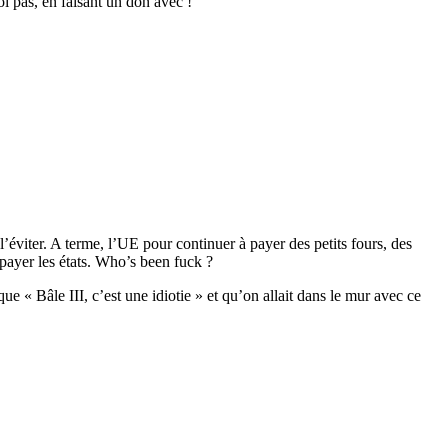
oi pas, en faisant un don avec !
éviter. A terme, l’UE pour continuer à payer des petits fours, des
e payer les états. Who’s been fuck ?
e « Bâle III, c’est une idiotie » et qu’on allait dans le mur avec ce