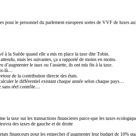
es pour le personnel du parlement europeen sortes de VVF de luxes aux
ivé à la Suède quand elle a mis en place la taxe dite Tobin.
 attendu, mais les suivantes, ça a rapporté de moins en moins.
u d’augmenter le taux ou l’assiette, ils ont mis fin à la taxe.
oix-là…
retour de la contribution directe des états.
 calculer le différentiel existant chaque année selon chaque pays…
z sans réel contrôle…
 la taxe sur les transactions financieres parce-que les taxes ecologiq
leuvra des taxes de gauche et de droite
 etats financeurs pour les empecher d’augmenter leur budget de 10% qua