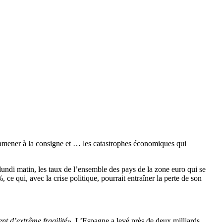
 à ramener à la consigne et … les catastrophes économiques qui
ndi matin, les taux de l’ensemble des pays de la zone euro qui se
 qui, avec la crise politique, pourrait entraîner la perte de son
t d’extrême fragilité»
. L’Espagne a levé près de deux milliards