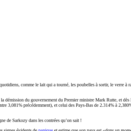
 quotidiens, comme le lait qui a tourné, les poubelles à sortir, le verre
la démission du gouvernement du Premier ministre Mark Rutte, et dès lu
ntre 3,081% précédemment), et celui des Pays-Bas de 2.314% à 2,380%, ce
gne de Sarkozy dans les contrées qu’on sait !
s signes évidents de
panique
et estime que son pays est
«dans un momen