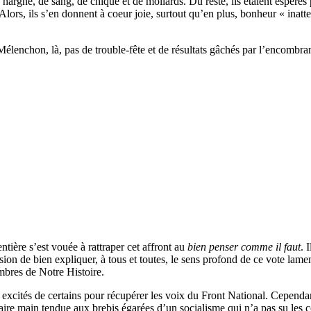
argne, de sang, de chique et de mollards. Du reste, ils étaient espérés p
 Alors, ils s’en donnent à coeur joie, surtout qu’en plus, bonheur « inatt
Mélenchon, là, pas de trouble-fête et de résultats gâchés par l’encombra
entière s’est vouée à rattraper cet affront au
bien penser comme il faut
. 
asion de bien expliquer, à tous et toutes, le sens profond de ce vote lamen
mbres de Notre Histoire.
 excités de certains pour récupérer les voix du Front National. Cependant, 
e main tendue aux brebis égarées d’un socialisme qui n’a pas su les c