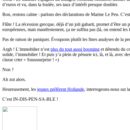
d’euros et vu, dans la foulée, ses taux d’intérêt presque doubler.
Bon, restons calme : parlons des déclarations de Marine Le Pen. C’est 
Flûte ! La récession grecque, déjà d’un joli gabarit, promet d’être un
européennes, mais manifestement, ça ne suffira pas (là, on entend les l
Pas de raison de paniquer. Évoquons plutôt les fines analyses de la pr
Argh ! L’immobilier n’est
plus du tout aussi booming
et détendu du cré
solide, l’immobilier ! Et puis y’a plein de pénurie ici, là, et là, avec
classe crier « Suuuuurprise ! »)
Non ?
Ah zut alors.
Heureusement, les
jeunes préfèrent Hollande
, interrogeons-nous sur l
C’est IN-DIS-PEN-SA-BLE !