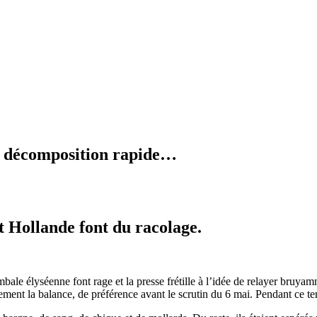
en décomposition rapide…
t Hollande font du racolage.
timbale élyséenne font rage et la presse frétille à l’idée de relayer bruy
vement la balance, de préférence avant le scrutin du 6 mai. Pendant ce t