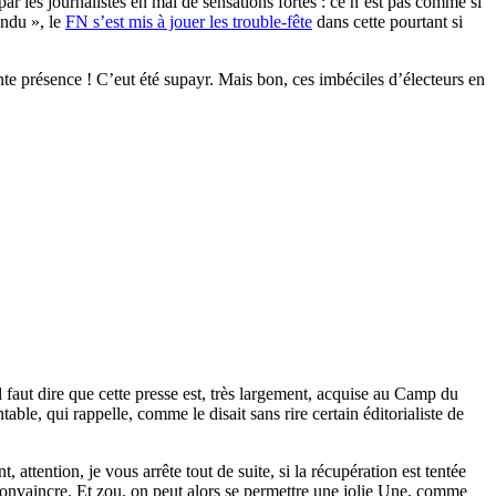
ar les journalistes en mal de sensations fortes : ce n’est pas comme si
endu », le
FN s’est mis à jouer les trouble-fête
dans cette pourtant si
nte présence ! C’eut été supayr. Mais bon, ces imbéciles d’électeurs en
Il faut dire que cette presse est, très largement, acquise au Camp du
table, qui rappelle, comme le disait sans rire certain éditorialiste de
attention, je vous arrête tout de suite, si la récupération est tentée
onvaincre. Et zou, on peut alors se permettre une jolie Une, comme