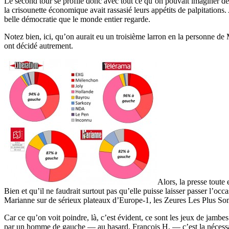
Le second tour se profile donc avec tout ce qu’on pouvait imaginer de h
la crisounette économique avait rassasié leurs appétits de palpitations.
belle démocratie que le monde entier regarde.
Notez bien, ici, qu’on aurait eu un troisième larron en la personne de 
ont décidé autrement.
Alors, la presse toute 
Bien et qu’il ne faudrait surtout pas qu’elle puisse laisser passer l’occ
Marianne sur de sérieux plateaux d’Europe-1, les Zeures Les Plus So
Car ce qu’on voit poindre, là, c’est évident, ce sont les jeux de jambes
par un homme de gauche — au hasard, François H. — c’est la nécessair