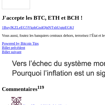
J'accepte les BTC, ETH et BCH !
1BuyJKZLeEG5YkpbGn4QhtNTxhUqtpEGKf
Vous aussi, foutez les banquiers centraux dehors, terrorisez l’État et 
Powered by Bitcoin Tips
Billet précédent
Billet suivant
119
Commentaires