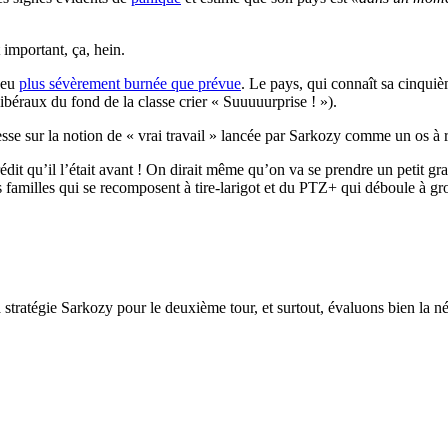
important, ça, hein.
 peu
plus sévèrement burnée que prévue
. Le pays, qui connaît sa cinqui
ibéraux du fond de la classe crier « Suuuuurprise ! »).
esse sur la notion de « vrai travail » lancée par Sarkozy comme un os à 
dit qu’il l’était avant ! On dirait même qu’on va se prendre un petit gr
 des familles qui se recomposent à tire-larigot et du PTZ+ qui déboule à g
a stratégie Sarkozy pour le deuxième tour, et surtout, évaluons bien la n