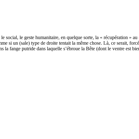
le social, le geste humanitaire, en quelque sorte, la « récupération » au s
e si un (sale) type de droite tentait la même chose. Là, ce serait, forcé
ns la fange putride dans laquelle s’ébroue la Bête (dont le ventre est bien