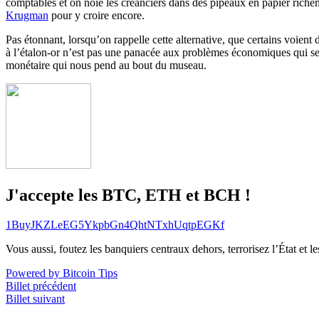
comptables et on noie les créanciers dans des pipeaux en papier rich
Krugman
pour y croire encore.
Pas étonnant, lorsqu’on rappelle cette alternative, que certains voient 
à l’étalon-or n’est pas une panacée aux problèmes économiques qui sec
monétaire qui nous pend au bout du museau.
J'accepte les BTC, ETH et BCH !
1BuyJKZLeEG5YkpbGn4QhtNTxhUqtpEGKf
Vous aussi, foutez les banquiers centraux dehors, terrorisez l’État et 
Powered by Bitcoin Tips
Billet précédent
Billet suivant