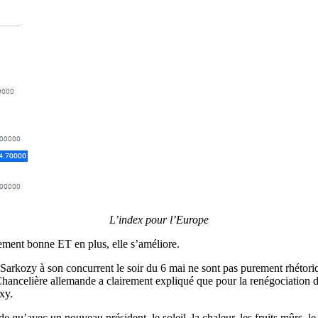
L’index pour l’Europe
hement bonne ET en plus, elle s’améliore.
arkozy à son concurrent le soir du 6 mai ne sont pas purement rhétoriqu
hancelière allemande a clairement expliqué que pour la renégociation du
xy.
 qu’avec un nouveau président, le soleil, la chaleur, les fruits mûrs, le m