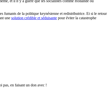
même, et il n’y a guère que les socialistes comme Hollande ou
s fumants de la politique keynésienne et redistributrice. Et si le retour
dant une
solution crédible et séduisante
pour éviter la catastrophe
oi pas, en faisant un don avec !