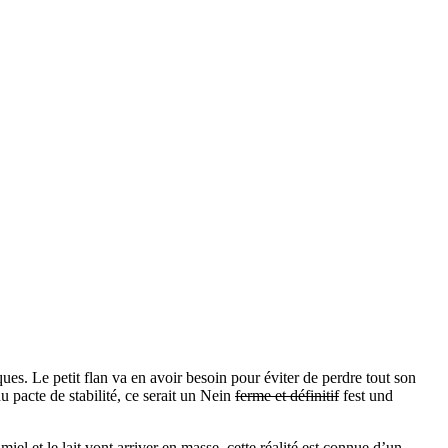
es. Le petit flan va en avoir besoin pour éviter de perdre tout son
 pacte de stabilité, ce serait un Nein
ferme et définitif
fest und
iel et le lait vont arriver en masse, cette réalité est connue d’un