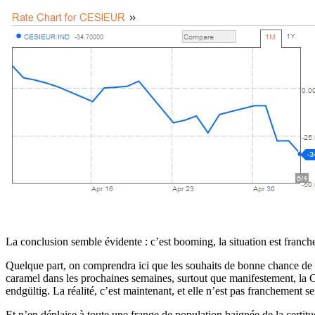
La conclusion semble évidente : c’est booming, la situation est franc
Quelque part, on comprendra ici que les souhaits de bonne chance de S
caramel dans les prochaines semaines, surtout que manifestement, la C
endgültig. La réalité, c’est maintenant, et elle n’est pas franchement se
Et n’en déplaise à toute une frange de population baignée de la certitude