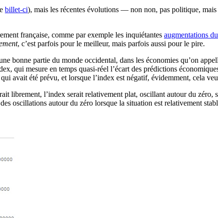
ce
billet-ci
), mais les récentes évolutions — non non, pas politique, mai
purement française, comme par exemple les inquiétantes
augmentations du
ement
, c’est parfois pour le meilleur, mais parfois aussi pour le pire.
 une bonne partie du monde occidental, dans les économies qu’on appelle
Index, qui mesure en temps quasi-réel l’écart des prédictions économiques 
i avait été prévu, et lorsque l’index est négatif, évidemment, cela veut 
t librement, l’index serait relativement plat, oscillant autour du zéro,
es oscillations autour du zéro lorsque la situation est relativement stab