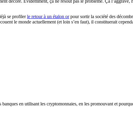
ement décoré. Evidemment, ça ne résout pas le problème. Ça l’aggrave, 
déjà se profiler
le retour à un étalon or
pour sortir la société des décombre
ouent le monde actuellement (et loin s’en faut), il constituerait cepen
les banques en utilisant les cryptomonnaies, en les promouvant et pourqu