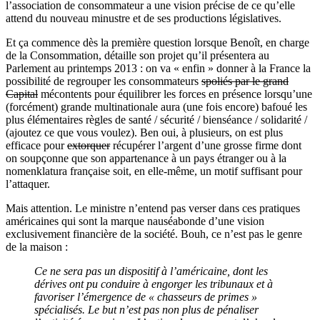
l’association de consommateur a une vision précise de ce qu’elle
attend du nouveau minustre et de ses productions législatives.
Et ça commence dès la première question lorsque Benoît, en charge
de la Consommation, détaille son projet qu’il présentera au
Parlement au printemps 2013 : on va « enfin » donner à la France la
possibilité de regrouper les consommateurs
spoliés par le grand
Capital
mécontents pour équilibrer les forces en présence lorsqu’une
(forcément) grande multinationale aura (une fois encore) bafoué les
plus élémentaires règles de santé / sécurité / bienséance / solidarité /
(ajoutez ce que vous voulez). Ben oui, à plusieurs, on est plus
efficace pour
extorquer
récupérer l’argent d’une grosse firme dont
on soupçonne que son appartenance à un pays étranger ou à la
nomenklatura française soit, en elle-même, un motif suffisant pour
l’attaquer.
Mais attention. Le ministre n’entend pas verser dans ces pratiques
américaines qui sont la marque nauséabonde d’une vision
exclusivement financière de la société. Bouh, ce n’est pas le genre
de la maison :
Ce ne sera pas un dispositif à l’américaine, dont les
dérives ont pu conduire à engorger les tribunaux et à
favoriser l’émergence de « chasseurs de primes »
spécialisés. Le but n’est pas non plus de pénaliser