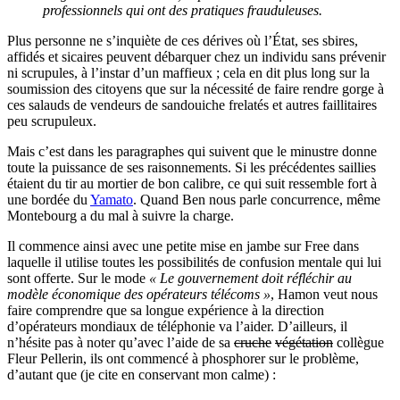
professionnels qui ont des pratiques frauduleuses.
Plus personne ne s’inquiète de ces dérives où l’État, ses sbires,
affidés et sicaires peuvent débarquer chez un individu sans prévenir
ni scrupules, à l’instar d’un maffieux ; cela en dit plus long sur la
soumission des citoyens que sur la nécessité de faire rendre gorge à
ces salauds de vendeurs de sandouiche frelatés et autres faillitaires
peu scrupuleux.
Mais c’est dans les paragraphes qui suivent que le minustre donne
toute la puissance de ses raisonnements. Si les précédentes saillies
étaient du tir au mortier de bon calibre, ce qui suit ressemble fort à
une bordée du
Yamato
. Quand Ben nous parle concurrence, même
Montebourg a du mal à suivre la charge.
Il commence ainsi avec une petite mise en jambe sur Free dans
laquelle il utilise toutes les possibilités de confusion mentale qui lui
sont offerte. Sur le mode
« Le gouvernement doit réfléchir au
modèle économique des opérateurs télécoms »
, Hamon veut nous
faire comprendre que sa longue expérience à la direction
d’opérateurs mondiaux de téléphonie va l’aider. D’ailleurs, il
n’hésite pas à noter qu’avec l’aide de sa
cruche
végétation
collègue
Fleur Pellerin, ils ont commencé à phosphorer sur le problème,
d’autant que (je cite en conservant mon calme) :