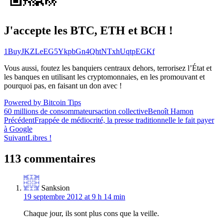
J'accepte les BTC, ETH et BCH !
1BuyJKZLeEG5YkpbGn4QhtNTxhUqtpEGKf
Vous aussi, foutez les banquiers centraux dehors, terrorisez l’État et
les banques en utilisant les cryptomonnaies, en les promouvant et
pourquoi pas, en faisant un don avec !
Powered by Bitcoin Tips
60 millions de consommateurs
action collective
Benoît Hamon
Navigation
Précédent
Frappée de médiocrité, la presse traditionnelle le fait payer
à Google
de
Suivant
Libres !
l’article
113 commentaires
Sanksion
19 septembre 2012 at 9 h 14 min
Chaque jour, ils sont plus cons que la veille.