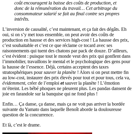
coût encouragent la baisse des coûts de production, et
donc de la rémunération du travail… Cet arbitrage du
consommateur salarié se fait au final contre ses propres
intérêts.
L’inversion de causalité, c’est maintenant, et ça fait des dégâts. Eh
oui, si on s’y met tous ensemble, on peut avoir des coûts de
production en hausse et des services high-cost ! La hausse des prix,
c’est souhaitable et c’est ce que réclame ce tocard avec ses
raisonnements qui tuent des chatons par pack de douze. D’ailleurs,
c’est évident : puisque tout le monde veut des prix qui gonflent dans
l’immobilier, travaillons le mental et le psychologique des gens pour
la hausse de l’essence. Déjà, certains acceptent des taxes
stratosphériques pour
sauver la planète
! Alors si on peut mettre fin
au low-cost, instaurer des prix élevés pour tout et pour tous, cela va,
évidemment
, créer de l’emploi
et
sauver la planète ! L’émotion
m’étreint. Les bébé phoques ne pleurent plus. Les pandas dansent de
joie en farandole sur la banquise qui ne fond plus !
Enfin… Ça danse, ça danse, mais ça ne voit pas arriver la bordée
suivante du Yamato dans laquelle Benoît aborde la douloureuse
question de la concurrence.
Et là, c’est le drame.