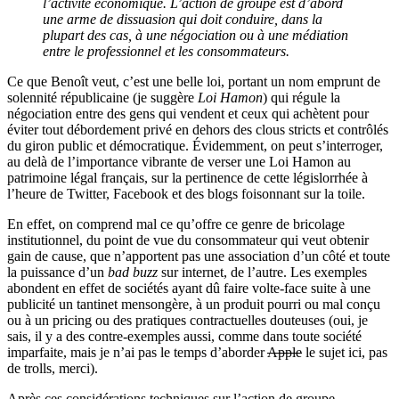
l’activité économique. L’action de groupe est d’abord
une arme de dissuasion qui doit conduire, dans la
plupart des cas, à une négociation ou à une médiation
entre le professionnel et les consommateurs.
Ce que Benoît veut, c’est une belle loi, portant un nom emprunt de
solennité républicaine (je suggère
Loi Hamon
) qui régule la
négociation entre des gens qui vendent et ceux qui achètent pour
éviter tout débordement privé en dehors des clous stricts et contrôlés
du giron public et démocratique. Évidemment, on peut s’interroger,
au delà de l’importance vibrante de verser une Loi Hamon au
patrimoine légal français, sur la pertinence de cette législorrhée à
l’heure de Twitter, Facebook et des blogs foisonnant sur la toile.
En effet, on comprend mal ce qu’offre ce genre de bricolage
institutionnel, du point de vue du consommateur qui veut obtenir
gain de cause, que n’apportent pas une association d’un côté et toute
la puissance d’un
bad buzz
sur internet, de l’autre. Les exemples
abondent en effet de sociétés ayant dû faire volte-face suite à une
publicité un tantinet mensongère, à un produit pourri ou mal conçu
ou à un pricing ou des pratiques contractuelles douteuses (oui, je
sais, il y a des contre-exemples aussi, comme dans toute société
imparfaite, mais je n’ai pas le temps d’aborder
Apple
le sujet ici, pas
de trolls, merci).
Après ces considérations techniques sur l’action de groupe,