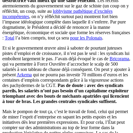
destructrice vaut mieux qu’une saine réflexion
. Les récents
atermoiements du gouvernement sur le gaz de schiste (un coup on y
réfléchit, un coup, suite au
lobbyisme pathétique d’excitées
incompétentes
, on n’y réfléchit surtout pas) montrent fort bien
l’impasse idéologique complète dans laquelle il s’enferre. Par pure
dogmatisme, le Président a décidé de renoncer à la manne
énergétique, économique et sociale que forme les réserves françaises
:
Total
l’a bien compris, tout ça sera
pour les Polonais
.
Et si le gouvernement œuvre ainsi à saboter de pourtant juteuses
pistes d’emploi et de croissance, il n’est pas le seul : les syndicats lui
emboîtent largement le pas. J’avais déjà évoqué le cas de
Bricorama
,
qui va permettre à Force Ouvrière d’accrocher le scalp de 500
salariés à son tableau de chasse déjà conséquent. On peut y ajouter à
présent
Arkema
qui ne pourra pas investir 70 millions d’euros et les
centaines d’emplois correspondants grâce à la vigoureuse actions
des pachydermes de la CGT.
Pas de doute : avec des syndicats
pareils, les salariés n’ont pas besoin d’un capitalisme exploiteur
triomphant avec des bouts de méchants apatrides qui licencient
à tour de bras. Les grandes centrales syndicales suffisent.
Mais le pompon de tout ça, c’est le travail de fond, celui qui permet
de miner l’esprit d’entreprise en sapant les petits espoirs et les
initiatives dès leur premières expressions. Et pour cela, l’État peut
compter sur des administrations au top de leur forme dans la
production législative de petites règles corrosives. Le cas de la