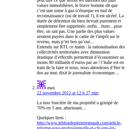
peut dire ce que seront les barêmes des plus
values immobilières, le brave homme dit que
c’est une usine à gaz n’énarque en mal de
reconnaissance (ou de travail ?), il est ulcéré. La
durée de détention du bien devrait purement et
simplement être supprimée..enfin…hum…peut
être, on sait pas. Une partie des plus values
seraient payées dans le cadre de l’impôt sur le
revenu, mais p’tet ben qu’oui…
Entendu sur RTL ce matin : la rationalisation des
collectivités territoriales avec diminution
drastique d’effectifs permettrait d’économiser au
moins 80 milliards d’euros par an ! l’italie est en
train de la faire et nous, nous attendrons d’être le
dos au mur, dixit le journaliste économique…
max
22 novembre 2012 at 12 h 27 min
La taxe foncière de ma propriété a grimpé de
70% en 5 ans, ahurissant…
Quelques liens :
http://www.leblogdepierreregnault.com/article-
reforme-taxe-professionnelle-et-cfe-une-loi-