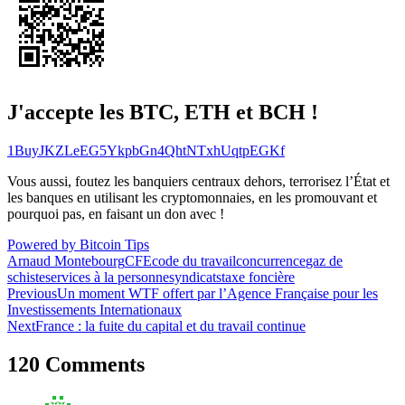
J'accepte les BTC, ETH et BCH !
1BuyJKZLeEG5YkpbGn4QhtNTxhUqtpEGKf
Vous aussi, foutez les banquiers centraux dehors, terrorisez l’État et
les banques en utilisant les cryptomonnaies, en les promouvant et
pourquoi pas, en faisant un don avec !
Powered by Bitcoin Tips
Arnaud Montebourg
CFE
code du travail
concurrence
gaz de
schiste
services à la personne
syndicats
taxe foncière
Navigation
Previous
Un moment WTF offert par l’Agence Française pour les
Investissements Internationaux
de
Next
France : la fuite du capital et du travail continue
l’article
120 Comments