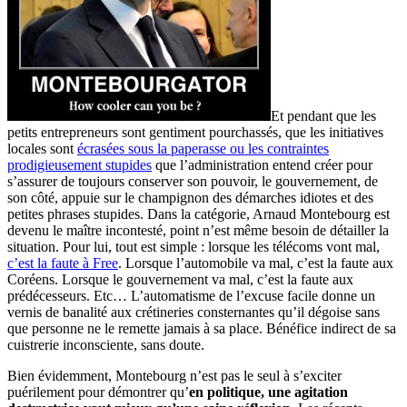
Et pendant que les
petits entrepreneurs sont gentiment pourchassés, que les initiatives
locales sont
écrasées sous la paperasse ou les contraintes
prodigieusement stupides
que l’administration entend créer pour
s’assurer de toujours conserver son pouvoir, le gouvernement, de
son côté, appuie sur le champignon des démarches idiotes et des
petites phrases stupides. Dans la catégorie, Arnaud Montebourg est
devenu le maître incontesté, point n’est même besoin de détailler la
situation. Pour lui, tout est simple : lorsque les télécoms vont mal,
c’est la faute à Free
. Lorsque l’automobile va mal, c’est la faute aux
Coréens. Lorsque le gouvernement va mal, c’est la faute aux
prédécesseurs. Etc… L’automatisme de l’excuse facile donne un
vernis de banalité aux crétineries consternantes qu’il dégoise sans
que personne ne le remette jamais à sa place. Bénéfice indirect de sa
cuistrerie inconsciente, sans doute.
Bien évidemment, Montebourg n’est pas le seul à s’exciter
puérilement pour démontrer qu’
en politique, une agitation