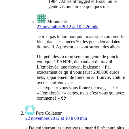
1984 , Attlas Shrugged et Brazil ou le
génie visionnaire de quelques uns.
Mominette
23 novembre 2012 at 10 h 26 min
Je n’ai pas lu ton bouquin, mais si je comprends
bien, dans les années 50, les gens demandaient
du travail. A présent, ce sont surtout des allocs.
Un petit dessin représente un genre de punck
exotique à l’ANPE, demandant du travail.
L’employée, age moyen, bigleuse : « j’ai
exactement ce qu’il vous faut : 200.000 euros
nets, appartement de fonction au Louvre, voiture
avec chauffeur … »
– le type : « vous vous foutez de ma g … ? »
– l’employée : « certes, mais c’est vous qui avez
commencé » 🙂
Pere Collateur
22 novembre 2012 at 10 h 00 min
« De qui vivront les « pauvres » quand il n’y aura plus