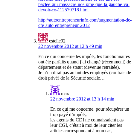
baclee-qui-massacre-nos-pme-que-la-gauche-va-
devoir-co-112579718.html
http://autoentrepreneurinfo.com/augmentation-de-
cfe-auto-entrepreneur-2012
estelle92
22 novembre 2012 at 12 h 49 min
En ce qui concerne les impôts, les fonctionnaires
ont été parfaits quand j’ai changé (récemment) de
département et de statut (devenue retraitée).
Je n’en dirai pas autant des employés (contrats de
droit privé) de la Sécurité sociale…
max
22 novembre 2012 at 13 h 14 min
En ce qui me concerne, pour récupérer un
trop payé d’impôts,
les agents du CDI ne connaissaient pas
leur CGI, c’était à moi de leur citer les
articles correspondant à mon cas,