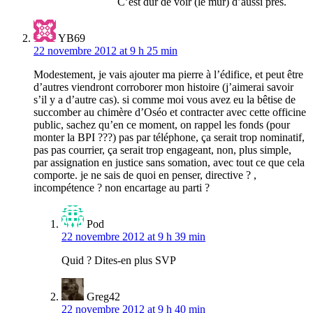
C’est dur de voir (le mur) d’aussi près.
YB69
22 novembre 2012 at 9 h 25 min
Modestement, je vais ajouter ma pierre à l’édifice, et peut être
d’autres viendront corroborer mon histoire (j’aimerai savoir
s’il y a d’autre cas). si comme moi vous avez eu la bêtise de
succomber au chimère d’Oséo et contracter avec cette officine
public, sachez qu’en ce moment, on rappel les fonds (pour
monter la BPI ???) pas par téléphone, ça serait trop nominatif,
pas pas courrier, ça serait trop engageant, non, plus simple,
par assignation en justice sans somation, avec tout ce que cela
comporte. je ne sais de quoi en penser, directive ? ,
incompétence ? non encartage au parti ?
Pod
22 novembre 2012 at 9 h 39 min
Quid ? Dites-en plus SVP
Greg42
22 novembre 2012 at 9 h 40 min