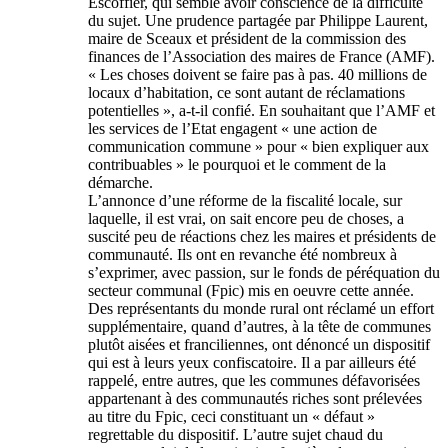
Escoffier, qui semble avoir conscience de la difficulté
du sujet. Une prudence partagée par Philippe Laurent,
maire de Sceaux et président de la commission des
finances de l’Association des maires de France (AMF).
« Les choses doivent se faire pas à pas. 40 millions de
locaux d’habitation, ce sont autant de réclamations
potentielles », a-t-il confié. En souhaitant que l’AMF et
les services de l’Etat engagent « une action de
communication commune » pour « bien expliquer aux
contribuables » le pourquoi et le comment de la
démarche.
L’annonce d’une réforme de la fiscalité locale, sur
laquelle, il est vrai, on sait encore peu de choses, a
suscité peu de réactions chez les maires et présidents de
communauté. Ils ont en revanche été nombreux à
s’exprimer, avec passion, sur le fonds de péréquation du
secteur communal (Fpic) mis en oeuvre cette année.
Des représentants du monde rural ont réclamé un effort
supplémentaire, quand d’autres, à la tête de communes
plutôt aisées et franciliennes, ont dénoncé un dispositif
qui est à leurs yeux confiscatoire. Il a par ailleurs été
rappelé, entre autres, que les communes défavorisées
appartenant à des communautés riches sont prélevées
au titre du Fpic, ceci constituant un « défaut »
regrettable du dispositif. L’autre sujet chaud du