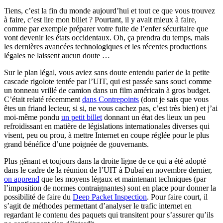
Tiens, c’est la fin du monde aujourd’hui et tout ce que vous trouvez
à faire, c’est lire mon billet ? Pourtant, il y avait mieux à faire,
comme par exemple préparer votre fuite de l’enfer sécuritaire que
vont devenir les états occidentaux. Oh, ça prendra du temps, mais
les dernières avancées technologiques et les récentes productions
légales ne laissent aucun doute …
Sur le plan légal, vous aviez sans doute entendu parler de la petite
cascade rigolote tentée par l’UIT, qui est passée sans souci comme
un tonneau vrillé de camion dans un film américain à gros budget.
C’était relaté récemment
dans Contrepoints
(dont je sais que vous
êtes un friand lecteur, si si, ne vous cachez pas, c’est très bien) et j’ai
moi-même pondu
un petit billet
donnant un état des lieux un peu
refroidissant en matière de législations internationales diverses qui
visent, peu ou prou, à mettre Internet en coupe réglée pour le plus
grand bénéfice d’une poignée de gouvernants.
Plus gênant et toujours dans la droite ligne de ce qui a été adopté
dans le cadre de la réunion de l’UIT à Dubaï en novembre dernier,
on apprend
que les moyens légaux et maintenant techniques (par
l’imposition de normes contraignantes) sont en place pour donner la
possibilité de faire du
Deep Packet Inspection
. Pour faire court, il
s’agit de méthodes permettant d’analyser le trafic internet en
regardant le contenu des paquets qui transitent pour s’assurer qu’ils