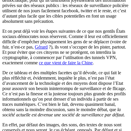
démocratique, pour qu’ils distribuent joyeusement des informations
privées sur des réseaux publics : les réseaux de surveillance policière
utilisent de nos jours facilement facebook, twitter et le reste, et c’est
d’autant plus facile que les cibles potentielles en font un usage
absolument sans précaution.
Et on peut déjà voir les étapes suivantes de ce que nos gentils États
sociaux-démocrates nous réservent. Comme il leur est officiellement
difficile d’empêcher physiquement les gens de se déplacer (voire de
fuir, n’est-ce pas,
Gérard
?), ils vont s’occuper de les pister, partout.
Et pour éviter que ces citoyens ne se protègent, on interdira la
cryptographie, à commencer par l’utilisation des tunnels VPN,
exactement comme
ce que vient de faire la Chine
.
De ce tableau et des multiples facettes qu’il dévoile, ce qui fait le
plus réfléchir et, évidemment, inquiète le plus, n’est pas l’état
d’avancement de la technologie et des moyens dont dispose l’Etat
pour assouvir son besoin ininterrompu de surveillance et de flicage.
Ce n’est pas la finesse et la justesse toujours plus grande des profils
informationnels qu’on peut dresser d’un individu à partir de ses
traces numériques. C’est bien le fait, devenu quasiment banal,
obtenu sans la moindre discussion, sans le moindre débat, que
la
société actuelle est devenue une société de surveillance par défaut
.
En effet, par défaut des images, des sons, des textes de nous sont
conservés et nous seront, le cas échéant, opposés. Par défaut et si