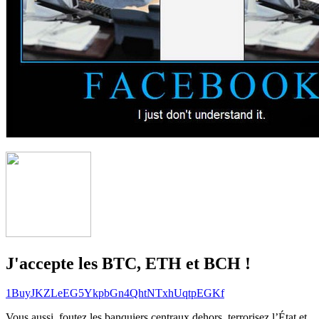
J'accepte les BTC, ETH et BCH !
1BuyJKZLeEG5YkpbGn4QhtNTxhUqtpEGKf
Vous aussi, foutez les banquiers centraux dehors, terrorisez l’État et