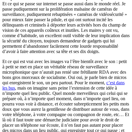
Et ce qui se passe sur internet se passe aussi dans le monde réel. Je
passe pudiquement sur la prolifération malsaine de caméras de
surveillance, pudiquement rebaptisées « caméras de vidéosécurité »
pour mieux faire passer la pilule, et qui ont surtout incité les
délinquants et criminels à déporter leurs activités hors du champ de
vision de ces appareils coûteux et inutiles. Les maires y ont vu,
comme d’habitude, un excellent outil visible de leur implication dans
la sécurité du citoyen, toujours demandeur de gadgets qui lui
permettent d’abandonner facilement cette lourde responsabilité
d’avoir à faire attention avec sa tête et ses dix doigts.
Et ce qui est vrai avec les images va l’être bientôt avec le son : petit
à petit se met en place un véritable réseau de surveillance
microphonique que n’aurait pas renié une frétillante RDA avec des
bons gros morceaux de socialisme. Oui oui, je parle bien de micros
qui enregistrent le son, un peu partout. Pour le moment,
c’est dans
les bus
, mais on imagine sans peine l’extension de cette idée à
n’importe quel lieu public. Quel monde merveilleux qui celui qui se
prépare où, à n’importe quel moment, dans n’importe quel lieu, on
pourra vous voir à distance, et écouter subrepticement les petits mots
doux que vous aurez la gentillesse de distribuer autour de vous, dans
votre téléphone, à votre compagne ou compagnon de route, etc… Et
là où il faut toute une démarche judiciaire pour avoir le droit de
placer un téléphone sur écoute, il n’en faut pas autant pour placer
des micros dans un lieu public, qui enregistre tout ce qui passe ; et