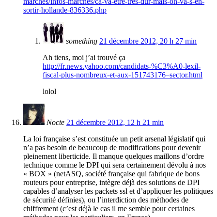
marches/infos-marches/ca-va-etre-tres-dur-mais-on-va-s-en-
sortir-hollande-836336.php
something
21 décembre 2012, 20 h 27 min
Ah tiens, moi j’ai trouvé ça
http://fr.news.yahoo.com/candidats-%C3%A0-lexil-
fiscal-plus-nombreux-et-aux-151743176–sector.html
lolol
Nocte
21 décembre 2012, 12 h 21 min
La loi française s’est constituée un petit arsenal législatif qui
n’a pas besoin de beaucoup de modifications pour devenir
pleinement liberticide. Il manque quelques maillons d’ordre
technique comme le DPI qui sera certainement dévolu à nos
« BOX » (netASQ, société française qui fabrique de bons
routeurs pour entreprise, intègre déjà des solutions de DPI
capables d’analyser les packets ssl et d’appliquer les politiques
de sécurité définies), ou l’interdiction des méthodes de
chiffrement (c’est déjà le cas il me semble pour certaines