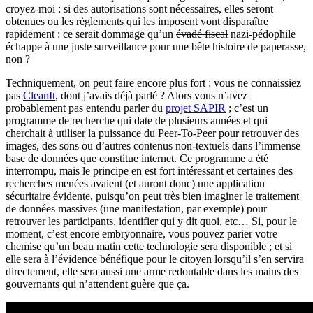
croyez-moi : si des autorisations sont nécessaires, elles seront
obtenues ou les règlements qui les imposent vont disparaître
rapidement : ce serait dommage qu’un
évadé fiscal
nazi-pédophile
échappe à une juste surveillance pour une bête histoire de paperasse,
non ?
Techniquement, on peut faire encore plus fort : vous ne connaissiez
pas
CleanIt
, dont j’avais déjà parlé ? Alors vous n’avez
probablement pas entendu parler du
projet SAPIR
; c’est un
programme de recherche qui date de plusieurs années et qui
cherchait à utiliser la puissance du Peer-To-Peer pour retrouver des
images, des sons ou d’autres contenus non-textuels dans l’immense
base de données que constitue internet. Ce programme a été
interrompu, mais le principe en est fort intéressant et certaines des
recherches menées avaient (et auront donc) une application
sécuritaire évidente, puisqu’on peut très bien imaginer le traitement
de données massives (une manifestation, par exemple) pour
retrouver les participants, identifier qui y dit quoi, etc… Si, pour le
moment, c’est encore embryonnaire, vous pouvez parier votre
chemise qu’un beau matin cette technologie sera disponible ; et si
elle sera à l’évidence bénéfique pour le citoyen lorsqu’il s’en servira
directement, elle sera aussi une arme redoutable dans les mains des
gouvernants qui n’attendent guère que ça.