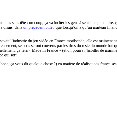
ulets sans tête : un coup, ça va inciter les gens à se calmer, un autre, ç
je disais, dans
un précédent billet
, que lorsqu’on a qu’un marteau finan
savait l’industrie du jeu vidéo en France moribonde, elle est maintenant e
eusement, ses cris seront couverts par les rires du reste du monde lorsq
iciellement, ça fera « Made In France » (et on pourra l’habiller de marin
ce qui sort.
bee, ça vous dit quelque chose ?) en matière de réalisations françaises