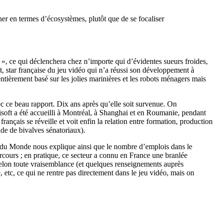
er en termes d’écosystèmes, plutôt que de se focaliser
, ce qui déclenchera chez n’importe qui d’évidentes sueurs froides,
t, star française du jeu vidéo qui n’a réussi son développement à
entièrement basé sur les jolies marinières et les robots ménagers mais
ec ce beau rapport. Dix ans après qu’elle soit survenue. On
isoft a été accueilli à Montréal, à Shanghai et en Roumanie, pendant
at français se réveille et voit enfin la relation entre formation, production
nde de bivalves sénatoriaux).
e du Monde nous explique ainsi que le nombre d’emplois dans le
rcours ; en pratique, ce secteur a connu en France une branlée
selon toute vraisemblance (et quelques renseignements auprès
té, etc, ce qui ne rentre pas directement dans le jeu vidéo, mais on