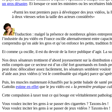
un gros désastre
. Et lorsque ce sont les ministres ou les secrétaires 
«Parmi les tout premiers pays à développer des jeux vidéos, la 
à deux vitesses selon la taille des acteurs considérés»
Traduction : malgré la présence de nombreux génies entreprenan
l’industrie du jeu vidéo en France oscille alternativement entre capacité
comprendra qu’on aide les gros et qu’on enfonce les petits, tradition 
Et comme ça oscille, il est du devoir de la force publique d’agir. La 
Nos deux sénateurs trottinent d’abord joyeusement sur la distribution d
enfin compris que ce secteur est d’un côté fort gourmands en fonds pr
peut donc délocaliser assez facilement, les sénateurs semblent vouloir s
d’aide aux jeux vidéos (c’est le contribuable qui régale) parce qu’après 
Puis, les muscles maintenant échauffés par la petite balade de santé p
Gattolin
estime en effet
que le jeu vidéo est
« la première pratique cul
Cette compulsion à taxer tout ce qui bouge est véritablement patholog
Vous voulez inciter les gens à se passer des cigarettes ? Taxons-les !
Vous voulez inciter les gens à se passer de jeux vidéos ? Taxons-les !