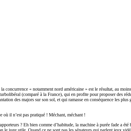
et la concurrence « notamment nord américaine » est le résultat, au moins
rbolibéral (comparé à la France), qui en profite pour proposer des réduc
antation des majors sur son sol, et qui ramasse en conséquence les plu
 où il n’est pas pratiqué ! Méchant, méchant !
 rapporteurs ? Eh bien comme d’habitude, la machine à purée fade a été b
le juge utile. Quand ce ne sont pas les sénateurs qui parlent jeux vidéos