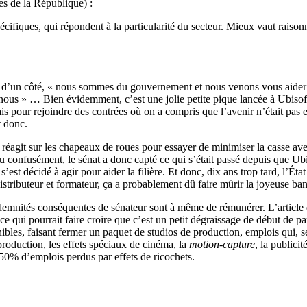
es de la République) :
ifiques, qui répondent à la particularité du secteur. Mieux vaut raisonn
: d’un côté, « nous sommes du gouvernement et nous venons vous aider »
é nous » … Bien évidemment, c’est une jolie petite pique lancée à Ubisof
ais pour rejoindre des contrées où on a compris que l’avenir n’était pas 
t donc.
 réagit sur les chapeaux de roues pour essayer de minimiser la casse av
u confusément, le sénat a donc capté ce qui s’était passé depuis que Ub
l s’est décidé à agir pour aider la filière. Et donc, dix ans trop tard, l’Ét
 distributeur et formateur, ça a probablement dû faire mûrir la joyeuse ba
indemnités conséquentes de sénateur sont à même de rémunérer. L’articl
 qui pourrait faire croire que c’est un petit dégraissage de début de pa
bles, faisant fermer un paquet de studios de production, emplois qui, 
roduction, les effets spéciaux de cinéma, la
motion-capture
, la publici
 50% d’emplois perdus par effets de ricochets.