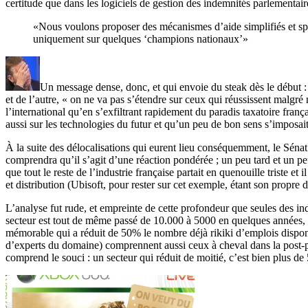
certitude que dans les logiciels de gestion des indemnités parlementair
«Nous voulons proposer des mécanismes d’aide simplifiés et spéc
uniquement sur quelques ‘champions nationaux’»
Un message dense, donc, et qui envoie du steak dès le début 
et de l’autre, « on ne va pas s’étendre sur ceux qui réussissent malgr
l’international qu’en s’exfiltrant rapidement du paradis taxatoire franç
aussi sur les technologies du futur et qu’un peu de bon sens s’imposai
À la suite des délocalisations qui eurent lieu conséquemment, le Sénat
comprendra qu’il s’agit d’une réaction pondérée ; un peu tard et un pe
que tout le reste de l’industrie française partait en quenouille triste et i
et distribution (Ubisoft, pour rester sur cet exemple, étant son propre
L’analyse fut rude, et empreinte de cette profondeur que seules des 
secteur est tout de même passé de 10.000 à 5000 en quelques années, ce
mémorable qui a réduit de 50% le nombre déjà rikiki d’emplois disponi
d’experts du domaine) comprennent aussi ceux à cheval dans la post-p
comprend le souci : un secteur qui réduit de moitié, c’est bien plus de