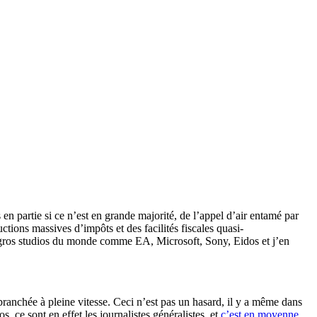
 en partie si ce n’est en grande majorité, de l’appel d’air entamé par
tions massives d’impôts et des facilités fiscales quasi-
s gros studios du monde comme EA, Microsoft, Sony, Eidos et j’en
ranchée à pleine vitesse. Ceci n’est pas un hasard, il y a même dans
, ce sont en effet les journalistes généralistes, et
c’est en moyenne