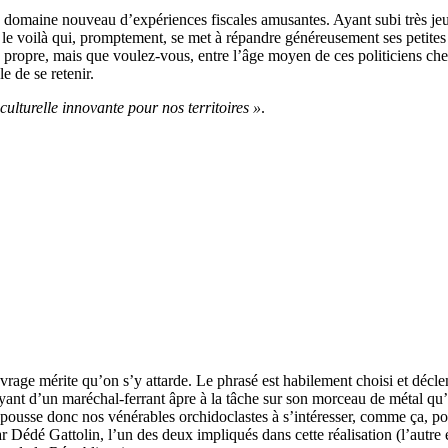
domaine nouveau d’expériences fiscales amusantes. Ayant subi très jeun
 et le voilà qui, promptement, se met à répandre généreusement ses petite
 propre, mais que voulez-vous, entre l’âge moyen de ces politiciens ch
e de se retenir.
culturelle innovante pour nos territoires »
.
ouvrage mérite qu’on s’y attarde. Le phrasé est habilement choisi et d
mboyant d’un maréchal-ferrant âpre à la tâche sur son morceau de métal qu’
ue pousse donc nos vénérables orchidoclastes à s’intéresser, comme ça, pou
r Dédé Gattolin, l’un des deux impliqués dans cette réalisation (l’autre é