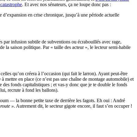
 catastrophe
. Et avec nos sénateurs, ça ne loupe donc pas :
se d’expansion en crise chronique, jusqu’à une période actuelle
s par infusion subtile de subventions ou écrabouillés avec rage,
e la saison politique. Par « taille des acteur », le lecteur semi-habile
elles qu’on créera à l’occasion (qui fait le larron). Ayant peut-être
e à mettre en place (ce n’est pas une chaîne de montage automobile) et
e des fonds capitalistiques ; et vas-y donc que je te double le fonds
ui, recrute à fond les ballons).
boum — la bonne petite taxe de derrière les fagots. Eh oui : André
 route »
. Autrement dit, le secteur gigote encore, il faut s’en occuper !