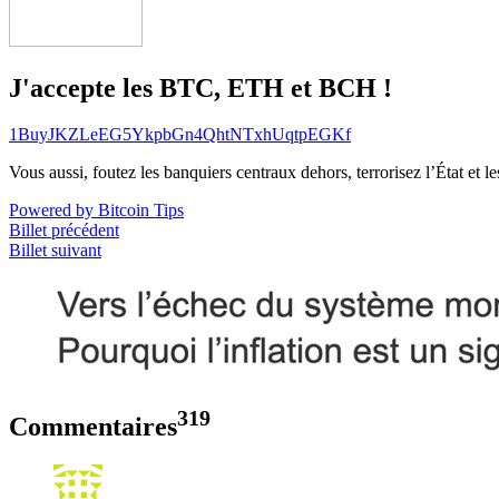
J'accepte les BTC, ETH et BCH !
1BuyJKZLeEG5YkpbGn4QhtNTxhUqtpEGKf
Vous aussi, foutez les banquiers centraux dehors, terrorisez l’État et 
Powered by Bitcoin Tips
Billet précédent
Billet suivant
319
Commentaires