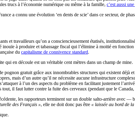
bidules trucs à l’économie numérique ou même à la famille,
c’est aussi une
France a connu une évolution ‘en dents de scie’ dans ce secteur, de pha
ts et travailleurs qu’on a consciencieusement étatisés, institutionnalisé
 inouïe à produire et tabassage fiscal qui l’élimine à moitié en fonction d
française du
capitalisme de connivence standard
.
suite qui en découle est un véritable cent mètres dans un champ de mine.
e pognon gratuit grâce aux innombrables structures qui existent déjà et c
opres, mais d’un autre qu’il ne nécessite aucune infrastructure complex
’attaquer à l’un des aspects du problème en facilitant justement l’arrivé
tout, il faut lutter contre la fuite des cerveaux (pendant que le Canada, l
récédente, les rapporteurs terminent sur un double salto-arrière avec — 
turelle des Français »
, elle ne doit donc pas être
« laissée au bord de la
ique.