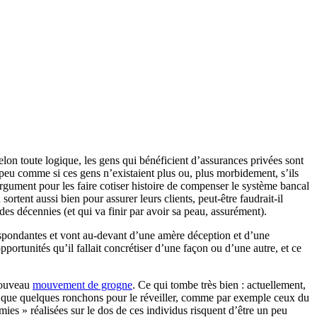
elon toute logique, les gens qui bénéficient d’assurances privées sont
 peu comme si ces gens n’existaient plus ou, plus morbidement, s’ils
 argument pour les faire cotiser histoire de compenser le système bancal
ortent aussi bien pour assurer leurs clients, peut-être faudrait-il
es décennies (et qui va finir par avoir sa peau, assurément).
orrespondantes et vont au-devant d’une amère déception et d’une
ortunités qu’il fallait concrétiser d’une façon ou d’une autre, et ce
 nouveau
mouvement de grogne
. Ce qui tombe très bien : actuellement,
el que quelques ronchons pour le réveiller, comme par exemple ceux du
omies » réalisées sur le dos de ces individus risquent d’être un peu