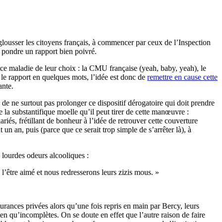
 glousser les citoyens français, à commencer par ceux de l’Inspection
 pondre un rapport bien poivré.
rance maladie de leur choix : la CMU française (yeah, baby, yeah), le
 le rapport en quelques mots, l’idée est donc de
remettre en cause cette
ante.
e ne surtout pas prolonger ce dispositif dérogatoire qui doit prendre
e la substantifique moelle qu’il peut tirer de cette manœuvre :
riés, frétillant de bonheur à l’idée de retrouver cette couverture
un an, puis (parce que ce serait trop simple de s’arrêter là), à
x lourdes odeurs alcooliques :
e l’être aimé et nous redresserons leurs zizis mous. »
surances privées alors qu’une fois repris en main par Bercy, leurs
en qu’incomplètes. On se doute en effet que l’autre raison de faire