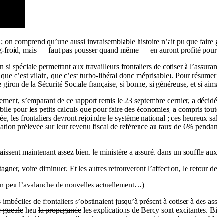
e ; on comprend qu’une aussi invraisemblable histoire n’ait pu que faire
ng-froid, mais — faut pas pousser quand même — en auront profité pour
on si spéciale permettant aux travailleurs frontaliers de cotiser à l’assu
ue c’est vilain, que c’est turbo-libéral donc méprisable). Pour résumer
le giron de la Sécurité Sociale française, si bonne, si généreuse, et si aim
ment, s’emparant de ce rapport remis le 23 septembre dernier, a décidé d
bile pour les petits calculs que pour faire des économies, a compris tout
 les frontaliers devront rejoindre le système national ; ces heureux sala
ation prélevée sur leur revenu fiscal de référence au taux de 6% pendant 
naissent maintenant assez bien, le ministère a assuré, dans un souffle au
agner, voire diminuer. Et les autres retrouveront l’affection, le retour d
t un peu l’avalanche de nouvelles actuellement…)
mbéciles de frontaliers s’obstinaient jusqu’à présent à cotiser à des as
e gueule
heu
la propagande
les explications de Bercy sont excitantes. Bi