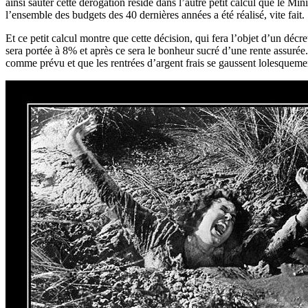
ainsi sauter cette dérogation réside dans l’autre petit calcul que le Mi
l’ensemble des budgets des 40 dernières années a été réalisé, vite fait.
Et ce petit calcul montre que cette décision, qui fera l’objet d’un décr
sera portée à 8% et après ce sera le bonheur sucré d’une rente assurée
comme prévu et que les rentrées d’argent frais se gaussent lolesquemen