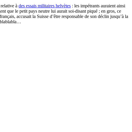
 relative à
des essais militaires helvètes
: les impétrants auraient ainsi
nt que le petit pays neutre lui aurait soi-disant piqué ; en gros, ce
rançais, accusait la Suisse d’être responsable de son déclin jusqu’à la
t blablabla…