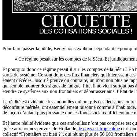
Pour faire passer la pilule, Bercy nous explique cependant le pourquoi
« Ce régime pesait sur les comptes de la Sécu. Et juridiquement,
Et pourquoi donc ce régime pesait-il sur les comptes de la Sécu ? Eh bi
sortis du système. Ce sont donc des flux financiers qui intéressent ce
étaient décédés. Jusqu’à preuve du contraire, un mort non plus ne rappo
qui semble montrer des signes de fatigue. Pire, il ne vient surtout pas à
étendre ce systèmes aux non-frontaliers et débarrasser ainsi l’État de
La réalité est évidente : les andouilles qui ont pris ces décisions, out
déconfiture méritée, ont essentiellement raisonné comme à l’habitude, 
de façon d’autant plus pressante que les fonds sociaux affichent une m
Et l’autre réalité évidente que ces andouilles n’ont pas comprise est
grâce aux bonnes œuvres de Hollande,
le pays est trop calme
et risqu
collectif “Frontaliers ou bien ?”, qui réunit plus de 50 000 frontaliers