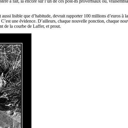
nistère a fait, là encore sur l’un de ces post-its proverbiaux où, vraisem
et aussi lisible que d’habitude, devrait rapporter 100 millions d’euros à 
. C’est une évidence. D’ailleurs, chaque nouvelle ponction, chaque nouve
t de la courbe de Laffer, et prout.