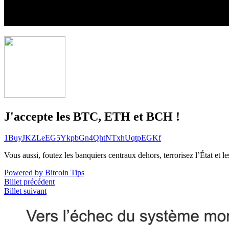
J'accepte les BTC, ETH et BCH !
1BuyJKZLeEG5YkpbGn4QhtNTxhUqtpEGKf
Vous aussi, foutez les banquiers centraux dehors, terrorisez l’État et 
Powered by Bitcoin Tips
Billet précédent
Billet suivant