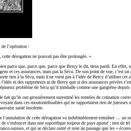
 de l’opération :
 cette dérogation ne pouvait pas être prolongée. »
en parce que, parce que, parce que Bercy le dit, tiens pardi. En effet, s
s gens et ces assurances, mais pas la Sécu. De son point de vue, c’est un
rte rien à la Sécu, mais il ne vient pas à l’idée de Bercy d’utiliser cet
 l’idée ni des rapporteurs ni de Bercy que si des assurances privées s’en s
 l’épineux problème de Sécu qu’il trimballe comme une gangrène depuis d
re le fait qu’ils ont grossièrement surestimé les rentrées de cotisation c
voyant dans ces moutontribuables qui ne rapportaient rien de juteuses opp
auvaise santé insolente.
 que l’annulation de cette dérogation va indubitablement entraîner … un
e de s’enfoncer dans une soporifique torpeur de pays
apaisé
; rien de t
 franco-suisses, et qui se déclare outré et note au passage que les « écon