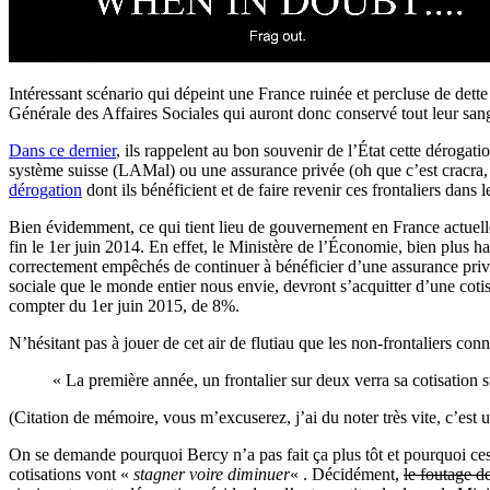
Intéressant scénario qui dépeint une France ruinée et percluse de dett
Générale des Affaires Sociales qui auront donc conservé tout leur sa
Dans ce dernier
, ils rappelent au bon souvenir de l’État cette dérogati
système suisse (LAMal) ou une assurance privée (oh que c’est cracra, q
dérogation
dont ils bénéficient et de faire revenir ces frontaliers dans 
Bien évidemment, ce qui tient lieu de gouvernement en France actuelle
fin le 1er juin 2014. En effet, le Ministère de l’Économie, bien plus ha
correctement empêchés de continuer à bénéficier d’une assurance privée,
sociale que le monde entier nous envie, devront s’acquitter d’une cotis
compter du 1er juin 2015, de 8%.
N’hésitant pas à jouer de cet air de flutiau que les non-frontaliers con
« La première année, un frontalier sur deux verra sa cotisation st
(Citation de mémoire, vous m’excuserez, j’ai du noter très vite, c’es
On se demande pourquoi Bercy n’a pas fait ça plus tôt et pourquoi ces i
cotisations vont «
stagner voire diminuer
« . Décidément,
le foutage d