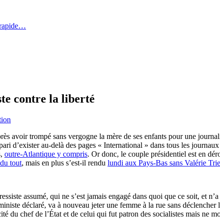
 rapide…
e contre la liberté
tion
près avoir trompé sans vergogne la mère de ses enfants pour une journali
e pari d’exister au-delà des pages « International » dans tous les journa
s,
outre-Atlantique y compris
. Or donc, le couple présidentiel est en dé
du tout
, mais en plus s’est-il rendu
lundi aux Pays-Bas sans Valérie Trie
gressiste assumé, qui ne s’est jamais engagé dans quoi que ce soit, et n’
iniste déclaré, va à nouveau jeter une femme à la rue sans déclencher 
ité du chef de l’État et de celui qui fut patron des socialistes mais ne m