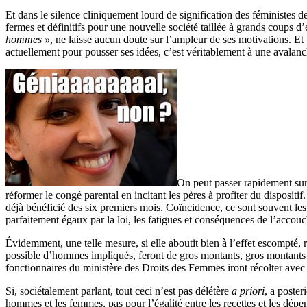
Et dans le silence cliniquement lourd de signification des féministes
fermes et définitifs pour une nouvelle société taillée à grands coups d’
hommes »
, ne laisse aucun doute sur l’ampleur de ses motivations. Et
actuellement pour pousser ses idées, c’est véritablement à une avalanche
On peut passer rapidement su
réformer le congé parental en incitant les pères à profiter du dispositi
déjà bénéficié des six premiers mois. Coïncidence, ce sont souvent 
parfaitement égaux par la loi, les fatigues et conséquences de l’accou
Évidemment, une telle mesure, si elle aboutit bien à l’effet escompté
possible d’hommes impliqués, feront de gros montants, gros montants
fonctionnaires du ministère des Droits des Femmes iront récolter avec 
Si, sociétalement parlant, tout ceci n’est pas délétère
a priori
, a poster
hommes et les femmes, pas pour l’égalité entre les recettes et les dépe