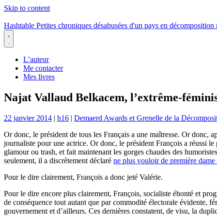
Skip to content
Hashtable
Petites chroniques désabusées d'un pays en décomposition
Menu
L’auteur
Me contacter
Mes livres
Najat Vallaud Belkacem, l’extrême-féminist
22 janvier 2014
|
h16
|
Demaerd Awards et Grenelle de la Décomposi
Or donc, le président de tous les Français a une maîtresse. Or donc, a
journaliste pour une actrice. Or donc, le président François a réussi l
glamour ou trash, et fait maintenant les gorges chaudes des humoriste
seulement, il a discrètement déclaré
ne plus vouloir de première dame 
Pour le dire clairement, François a donc jeté Valérie.
Pour le dire encore plus clairement, François, socialiste éhonté et pro
de conséquence tout autant que par commodité électorale évidente, fém
gouvernement et d’ailleurs. Ces dernières constatent, de visu, la duplic