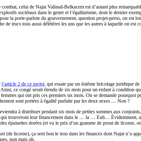
 de combat, celui de Najat Vallaud-Belkacem est d’autant plus remarquabl
explosifs sociétaux dans le genre et l’égalitarisme, dont le dernier exemp
 pour la porte-parlote du gouvernement, question projet-perso, on est lo
 de trucs tous aussi délétères les uns que les autres à laquelle on est c
r
l’article 2 de ce projet
, qui essaie par un énième bricolage juridique de
f. Ainsi, ce congé serait étendu de six mois pour un enfant à condition qu
les femmes qui ont pris ces premiers six mois. On se demande pourquoi 
chement sont portées à égalité parfaite par les deux sexes … Non ?
, reviendra à distribuer pendant six mois de petites sommes aux conjoint
 qui trouveront leur financement dans le … la … Euh… Évidemment, une 
des épuisettes dorées (et vu le prix d’un gramme de prout de licorne, on
iori (de licorne), ça sent bon le trou dans les finances dont Najat n’a ap
nses, non mais oh.