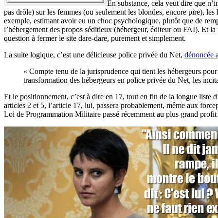
En substance, cela veut dire que n’im
pas drôle) sur les femmes (ou seulement les blondes, encore pire), les 
exemple, estimant avoir eu un choc psychologique, plutôt que de rempl
l’hébergement des propos séditieux (hébergeur, éditeur ou FAI). Et la 
question à fermer le site dare-dare, purement et simplement.
La suite logique, c’est une délicieuse police privée du Net,
dénoncée a
« Compte tenu de la jurisprudence qui tient les hébergeurs pour 
transformation des hébergeurs en police privée du Net, les incit
Et le positionnement, c’est à dire en 17, tout en fin de la longue liste 
articles 2 et 5, l’article 17, lui, passera probablement, même aux forcep
Loi de Programmation Militaire passé récemment au plus grand profit de