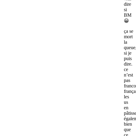
dire
si
BM
😀
ça se
mort
la
queue
si je
puis
dire.
ce
n’est
pas
franco
frança
les
us
en
pâtiss
égale
bien
que
ce