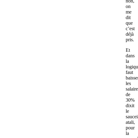
non,
on
me
dit
que
c’est
déjà
pris.
Et
dans
la
logiqu
faut
baisse
les
salair
de
30%
dixit
le
saucei
atali,
pour
la