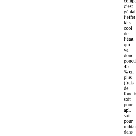
compét
c’est
génial
l’effet
kiss
cool
de
l’état
qui
va
donc
ponct
45
% en
plus
(frais
de
fonct
soit
pour
apl,
soit
pour
militai
dans