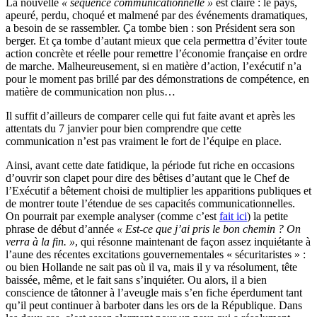
La nouvelle
« séquence communicationnelle »
est claire : le pays,
apeuré, perdu, choqué et malmené par des événements dramatiques,
a besoin de se rassembler. Ça tombe bien : son Président sera son
berger. Et ça tombe d’autant mieux que cela permettra d’éviter toute
action concrète et réelle pour remettre l’économie française en ordre
de marche. Malheureusement, si en matière d’action, l’exécutif n’a
pour le moment pas brillé par des démonstrations de compétence, en
matière de communication non plus…
Il suffit d’ailleurs de comparer celle qui fut faite avant et après les
attentats du 7 janvier pour bien comprendre que cette
communication n’est pas vraiment le fort de l’équipe en place.
Ainsi, avant cette date fatidique, la période fut riche en occasions
d’ouvrir son clapet pour dire des bêtises d’autant que le Chef de
l’Exécutif a bêtement choisi de multiplier les apparitions publiques et
de montrer toute l’étendue de ses capacités communicationnelles.
On pourrait par exemple analyser (comme c’est
fait ici
) la petite
phrase de début d’année
« Est-ce que j’ai pris le bon chemin ? On
verra à la fin. »
, qui résonne maintenant de façon assez inquiétante à
l’aune des récentes excitations gouvernementales « sécuritaristes » :
ou bien Hollande ne sait pas où il va, mais il y va résolument, tête
baissée, même, et le fait sans s’inquiéter. Ou alors, il a bien
conscience de tâtonner à l’aveugle mais s’en fiche éperdument tant
qu’il peut continuer à barboter dans les ors de la République. Dans