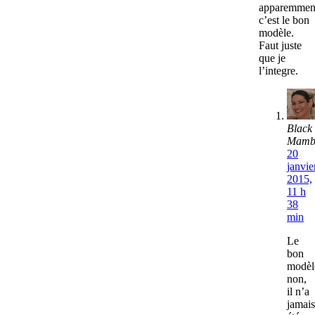
apparemmen
c’est le bon
modèle.
Faut juste
que je
l’integre.
Black
Mamb
20
janvie
2015,
11 h
38
min
Le
bon
modèl
non,
il n’a
jamais