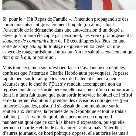
Si, pour le « Kit Repas de Famille », l’intention propagandiste des
communicants était grossièrement limpide (ou alors, situait
l’ensemble de la démarche dans une auto-dérision d’un degré si
élevé qu’il n’aura été capté par personne), ces vœux prolongeaient la
séquence de communication
de l’Exécutif après les fêtes, en une
sorte de
story-telling
du foutage de gueule en loucedé, ou une
espèce de ratage artistique confus où l’on ne sait plus exactement qui
doit quoi à qui, ni pourquoi.
Mais tout ceci, bien sûr, n’est rien face à l’avalanche de débilités
confuses que l’attentat à Charlie Hebdo aura provoquées. Je passe
rapidement sur le fait que les lieux de l’attentat étaient à peine
sécurisés que le chef de l’État s’y rendait, accompagné non du
représentant de sa sécurité personnelle mais bien d’un communicant,
dont il n’aura fait usage que pour sortir le service habituel de l’effroi
et de la ferme résolution à prendre des décisions courageuses (peu
importe lesquelles, puisqu’il s’agissait de communiquer sur le
soutien aux victimes, la fermeté de la République et tout le tralala
habituel)… En vertu de quoi, plus personne ne comprend
maintenant quoi que ce soit à la liberté d’expression, puisqu’elle
permet à Charlie Hebdo de caricaturer Taubira mais l’interdit à
d’autres journaux, de bord politique opposé, elle autorise les uns à