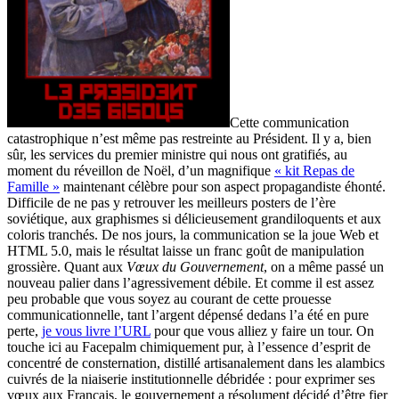
Cette communication
catastrophique n’est même pas restreinte au Président. Il y a, bien
sûr, les services du premier ministre qui nous ont gratifiés, au
moment du réveillon de Noël, d’un magnifique
« kit Repas de
Famille »
maintenant célèbre pour son aspect propagandiste éhonté.
Difficile de ne pas y retrouver les meilleurs posters de l’ère
soviétique, aux graphismes si délicieusement grandiloquents et aux
coloris tranchés. De nos jours, la communication se la joue Web et
HTML 5.0, mais le résultat laisse un franc goût de manipulation
grossière. Quant aux
Vœux du Gouvernement
, on a même passé un
nouveau palier dans l’agressivement débile. Et comme il est assez
peu probable que vous soyez au courant de cette prouesse
communicationnelle, tant l’argent dépensé dedans l’a été en pure
perte,
je vous livre l’URL
pour que vous alliez y faire un tour. On
touche ici au Facepalm chimiquement pur, à l’essence d’esprit de
concentré de consternation, distillé artisanalement dans les alambics
cuivrés de la niaiserie institutionnelle débridée : pour exprimer ses
vœux aux Français, le gouvernement a résolument décidé d’être fier