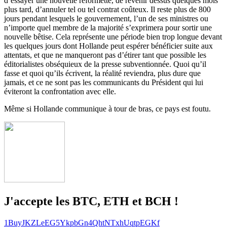
d’essayer une nouvelle réformette, de revenir dessus quelques mois
plus tard, d’annuler tel ou tel contrat coûteux. Il reste plus de 800
jours pendant lesquels le gouvernement, l’un de ses ministres ou
n’importe quel membre de la majorité s’exprimera pour sortir une
nouvelle bêtise. Cela représente une période bien trop longue devant
les quelques jours dont Hollande peut espérer bénéficier suite aux
attentats, et que ne manqueront pas d’étirer tant que possible les
éditorialistes obséquieux de la presse subventionnée. Quoi qu’il
fasse et quoi qu’ils écrivent, la réalité reviendra, plus dure que
jamais, et ce ne sont pas les communicants du Président qui lui
éviteront la confrontation avec elle.
Même si Hollande communique à tour de bras, ce pays est foutu.
J'accepte les BTC, ETH et BCH !
1BuyJKZLeEG5YkpbGn4QhtNTxhUqtpEGKf