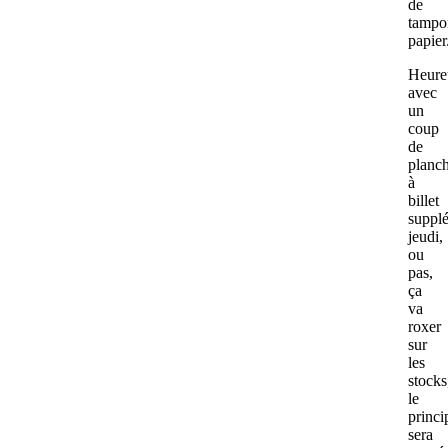
de
tampo
papier
Heure
avec
un
coup
de
planc
à
billet
suppl
jeudi,
ou
pas,
ça
va
roxer
sur
les
stocks
le
princi
sera