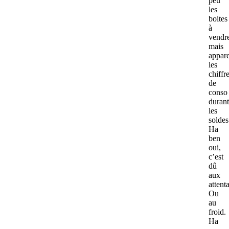
peu
les
boites
à
vendr
mais
appar
les
chiffr
de
conso
durant
les
solde
Ha
ben
oui,
c’est
dû
aux
attenta
Ou
au
froid.
Ha