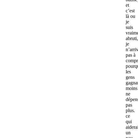
et
c’est
là ou
je
suis
vraim
abruti,
je
n’arri
pas à
compr
pourq
les
gens
gagna
moins
ne
dépen
pas
plus.
ce
qui
aidera
un