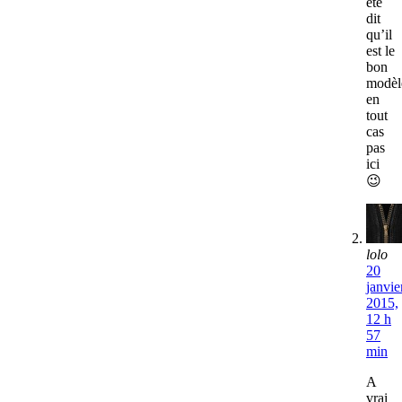
été
dit
qu’il
est le
bon
modèl
en
tout
cas
pas
ici
😉
lolo
20
janvie
2015,
12 h
57
min
A
vrai