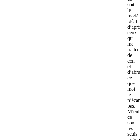
soit
le
modèl
idéal
d’aprè
ceux
qui
me
traiten
de
con
et
d’abru
ce
que
moi
je
n’écar
pas.
M’enf
ce
sont
les
seuls
argum