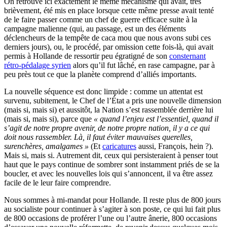
On retrouve ici exactement le même mécanisme qui avait, très
brièvement, été mis en place lorsque cette même presse avait tenté
de le faire passer comme un chef de guerre efficace suite à la
campagne malienne (qui, au passage, est un des éléments
déclencheurs de la tempête de caca mou que nous avons subi ces
derniers jours), ou, le procédé, par omission cette fois-là, qui avait
permis à Hollande de ressortir peu égratigné de son
consternant
rétro-pédalage syrien
alors qu’il fut lâché, en rase campagne, par à
peu près tout ce que la planète comprend d’alliés importants.
La nouvelle séquence est donc limpide : comme un attentat est
survenu, subitement, le Chef de l’État a pris une nouvelle dimension
(mais si, mais si) et aussitôt, la Nation s’est rassemblée derrière lui
(mais si, mais si), parce que
« quand l’enjeu est l’essentiel, quand il
s’agit de notre propre avenir, de notre propre nation, il y a ce qui
doit nous rassembler. Là, il faut éviter mauvaises querelles,
surenchères, amalgames »
(Et
caricatures
aussi, François, hein ?).
Mais si, mais si. Autrement dit, ceux qui persisteraient à penser tout
haut que le pays continue de sombrer sont instamment priés de se la
boucler, et avec les nouvelles lois qui s’annoncent, il va être assez
facile de le leur faire comprendre.
Nous sommes à mi-mandat pour Hollande. Il reste plus de 800 jours
au socialiste pour continuer à s’agiter à son poste, ce qui lui fait plus
de 800 occasions de proférer l’une ou l’autre ânerie, 800 occasions