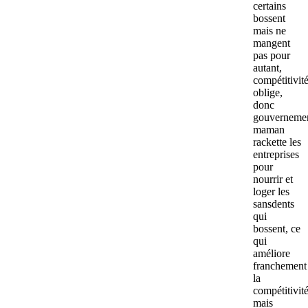
certains
bossent
mais ne
mangent
pas pour
autant,
compétitivit
oblige,
donc
gouverneme
maman
rackette les
entreprises
pour
nourrir et
loger les
sansdents
qui
bossent, ce
qui
améliore
franchement
la
compétitivité
mais