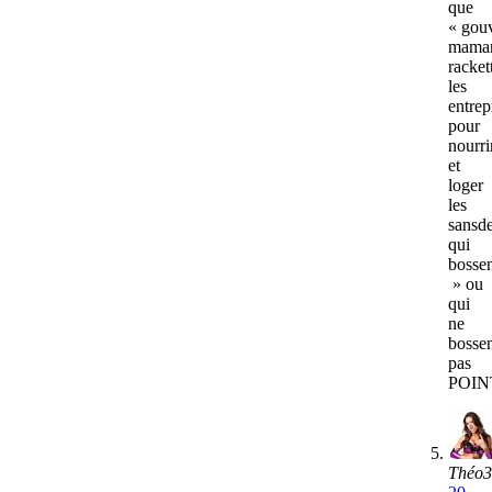
que
« gou
mama
racket
les
entrep
pour
nourri
et
loger
les
sansde
qui
bosse
» ou
qui
ne
bosse
pas
POIN
Théo3