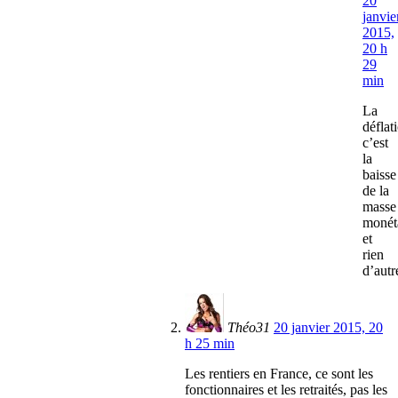
20
janvie
2015,
20 h
29
min
La
déflat
c’est
la
baisse
de la
masse
monét
et
rien
d’autr
Théo31
20 janvier 2015, 20
h 25 min
Les rentiers en France, ce sont les
fonctionnaires et les retraités, pas les