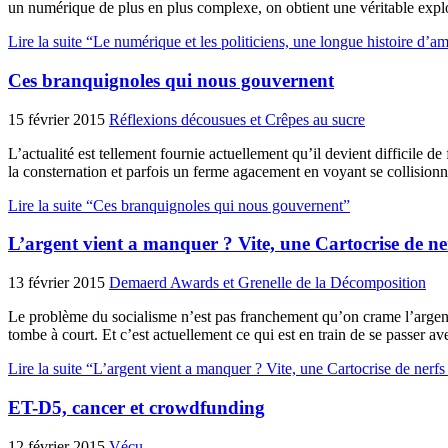
un numérique de plus en plus complexe, on obtient une véritable explo
Lire la suite “Le numérique et les politiciens, une longue histoire d’a
Ces branquignoles qui nous gouvernent
15 février 2015
Réflexions décousues et Crêpes au sucre
L’actualité est tellement fournie actuellement qu’il devient difficile d
la consternation et parfois un ferme agacement en voyant se collisio
Lire la suite “Ces branquignoles qui nous gouvernent”
L’argent vient a manquer ? Vite, une Cartocrise de ner
13 février 2015
Demaerd Awards et Grenelle de la Décomposition
Le problème du socialisme n’est pas franchement qu’on crame l’argent d
tombe à court. Et c’est actuellement ce qui est en train de se passer 
Lire la suite “L’argent vient a manquer ? Vite, une Cartocrise de nerfs
ET-D5, cancer et crowdfunding
12 février 2015
Vécu