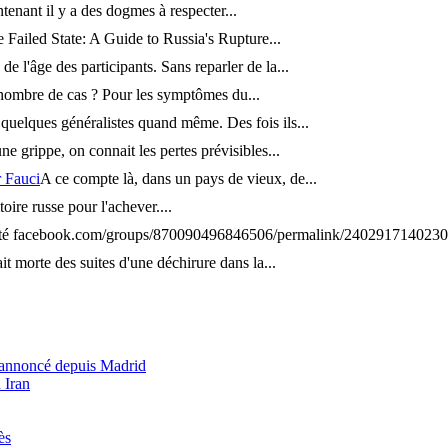
enant il y a des dogmes à respecter...
e Failed State: A Guide to Russia's Rupture...
e l'âge des participants. Sans reparler de la...
nombre de cas ? Pour les symptômes du...
 quelques généralistes quand même. Des fois ils...
ne grippe, on connait les pertes prévisibles...
r Fauci
A ce compte là, dans un pays de vieux, de...
oire russe pour l'achever....
l'été facebook.com/groups/870090496846506/permalink/240291714023
t morte des suites d'une déchirure dans la...
e annoncé depuis Madrid
 Iran
ès