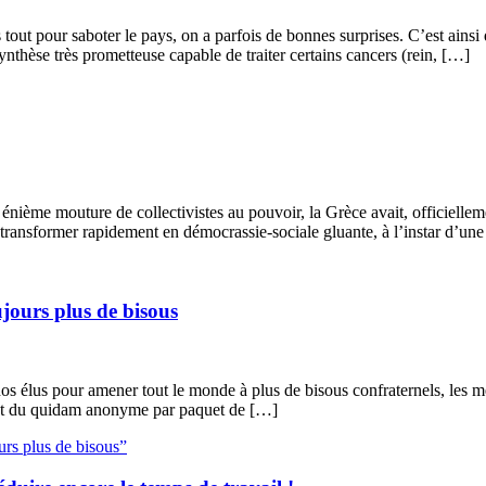
ut pour saboter le pays, on a parfois de bonnes surprises. C’est ainsi q
nthèse très prometteuse capable de traiter certains cancers (rein, […]
énième mouture de collectivistes au pouvoir, la Grèce avait, officielleme
 transformer rapidement en démocrassie-sociale gluante, à l’instar d’un
ujours plus de bisous
e nos élus pour amener tout le monde à plus de bisous confraternels, les
 et du quidam anonyme par paquet de […]
ours plus de bisous”