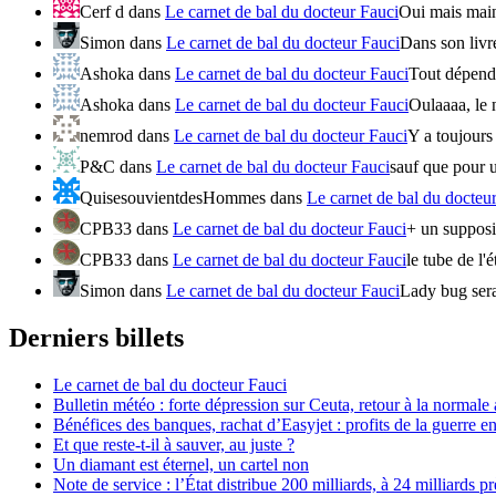
Cerf d
dans
Le carnet de bal du docteur Fauci
Oui mais maint
Simon
dans
Le carnet de bal du docteur Fauci
Dans son livr
Ashoka
dans
Le carnet de bal du docteur Fauci
Tout dépend d
Ashoka
dans
Le carnet de bal du docteur Fauci
Oulaaaa, le 
nemrod
dans
Le carnet de bal du docteur Fauci
Y a toujours
P&C
dans
Le carnet de bal du docteur Fauci
sauf que pour u
QuisesouvientdesHommes
dans
Le carnet de bal du docteu
CPB33
dans
Le carnet de bal du docteur Fauci
+ un supposit
CPB33
dans
Le carnet de bal du docteur Fauci
le tube de 
Simon
dans
Le carnet de bal du docteur Fauci
Lady bug serai
Derniers billets
Le carnet de bal du docteur Fauci
Bulletin météo : forte dépression sur Ceuta, retour à la normal
Bénéfices des banques, rachat d’Easyjet : profits de la guerre en
Et que reste-t-il à sauver, au juste ?
Un diamant est éternel, un cartel non
Note de service : l’État distribue 200 milliards, à 24 milliards pr