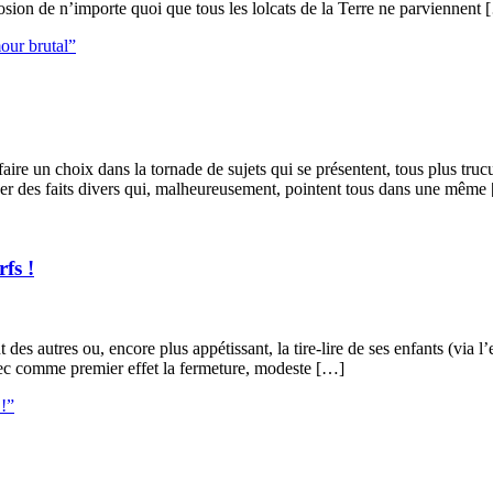
sion de n’importe quoi que tous les lolcats de la Terre ne parviennent 
mour brutal”
e faire un choix dans la tornade de sujets qui se présentent, tous plus tru
nner des faits divers qui, malheureusement, pointent tous dans une même
fs !
es autres ou, encore plus appétissant, la tire-lire de ses enfants (via 
avec comme premier effet la fermeture, modeste […]
 !”