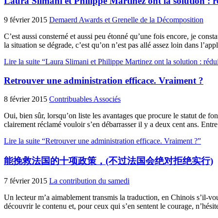
Laura Slimani et Philippe Martinez ont la solution : ré
9 février 2015
Demaerd Awards et Grenelle de la Décomposition
C’est aussi consterné et aussi peu étonné qu’une fois encore, je consta
la situation se dégrade, c’est qu’on n’est pas allé assez loin dans l’appli
Lire la suite “Laura Slimani et Philippe Martinez ont la solution : rédu
Retrouver une administration efficace. Vraiment ?
8 février 2015
Contribuables Associés
Oui, bien sûr, lorsqu’on liste les avantages que procure le statut de f
clairement réclamé vouloir s’en débarrasser il y a deux cent ans. Entre
Lire la suite “Retrouver une administration efficace. Vraiment ?”
能挽救法国的十项政策，(不过法国会绝对拒绝实行)
7 février 2015
La contribution du samedi
Un lecteur m’a aimablement transmis la traduction, en Chinois s’il-vou
découvrir le contenu et, pour ceux qui s’en sentent le courage, n’hésite