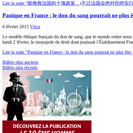
Lire la suite “能挽救法国的十项政策，(不过法国会绝对拒绝实行
Panique en France : le don du sang pourrait ne plus êt
6 février 2015
Vécu
Le modèle éthique français du don de sang, que le monde entier nous e
lundi 2 février, le monopole de droit dont jouissait l’Établissement F
Lire la suite “Panique en France : le don du sang pourrait ne plus être 
Billets plus anciens
Billets plus récents