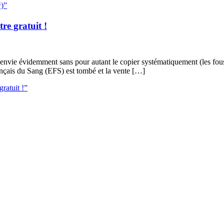
)”
re gratuit !
nvie évidemment sans pour autant le copier systématiquement (les fous !
rançais du Sang (EFS) est tombé et la vente […]
gratuit !”