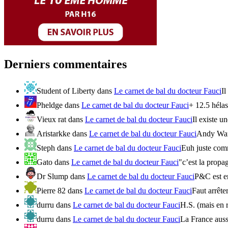
Derniers commentaires
Student of Liberty
dans
Le carnet de bal du docteur Fauci
Il
Pheldge
dans
Le carnet de bal du docteur Fauci
+ 12.5 hélas 
Vieux rat
dans
Le carnet de bal du docteur Fauci
Il existe u
Aristarkke
dans
Le carnet de bal du docteur Fauci
Andy Warh
Steph
dans
Le carnet de bal du docteur Fauci
Euh juste comm
Gato
dans
Le carnet de bal du docteur Fauci
"c’est la propa
Dr Slump
dans
Le carnet de bal du docteur Fauci
P&C est en
Pierre 82
dans
Le carnet de bal du docteur Fauci
Faut arrête
durru
dans
Le carnet de bal du docteur Fauci
H.S. (mais en r
durru
dans
Le carnet de bal du docteur Fauci
La France aussi