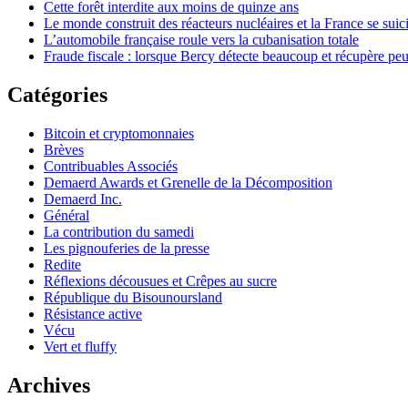
Cette forêt interdite aux moins de quinze ans
Le monde construit des réacteurs nucléaires et la France se suic
L’automobile française roule vers la cubanisation totale
Fraude fiscale : lorsque Bercy détecte beaucoup et récupère pe
Catégories
Bitcoin et cryptomonnaies
Brèves
Contribuables Associés
Demaerd Awards et Grenelle de la Décomposition
Demaerd Inc.
Général
La contribution du samedi
Les pignouferies de la presse
Redite
Réflexions décousues et Crêpes au sucre
République du Bisounoursland
Résistance active
Vécu
Vert et fluffy
Archives