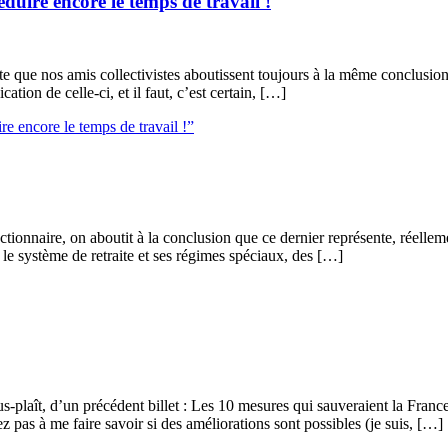
duire encore le temps de travail !
te que nos amis collectivistes aboutissent toujours à la même conclusion 
cation de celle-ci, et il faut, c’est certain, […]
ire encore le temps de travail !”
onctionnaire, on aboutit à la conclusion que ce dernier représente, réell
 le système de retraite et ses régimes spéciaux, des […]
s-plaît, d’un précédent billet : Les 10 mesures qui sauveraient la Franc
z pas à me faire savoir si des améliorations sont possibles (je suis, […]