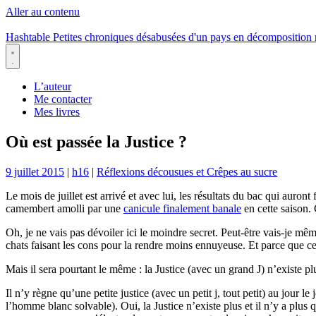
Aller au contenu
Hashtable
Petites chroniques désabusées d'un pays en décomposition
Menu
L’auteur
Me contacter
Mes livres
Où est passée la Justice ?
9 juillet 2015
|
h16
|
Réflexions décousues et Crêpes au sucre
Le mois de juillet est arrivé et avec lui, les résultats du bac qui auron
camembert amolli par une
canicule finalement banale
en cette saison. 
Oh, je ne vais pas dévoiler ici le moindre secret. Peut-être vais-je mê
chats faisant les cons pour la rendre moins ennuyeuse. Et parce que ce bi
Mais il sera pourtant le même : la Justice (avec un grand J) n’existe p
Il n’y règne qu’une petite justice (avec un petit j, tout petit) au jour 
l’homme blanc solvable). Oui, la Justice n’existe plus et il n’y a plus 