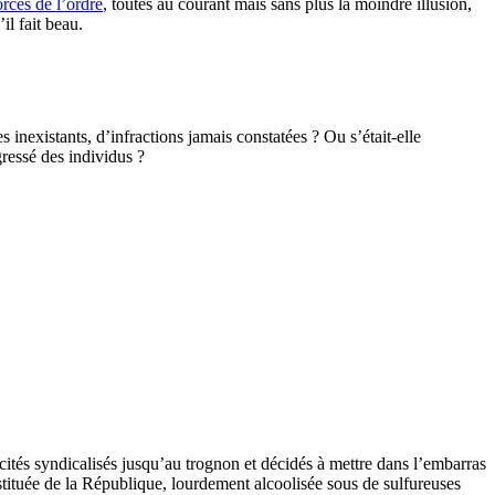
orces de l’ordre
, toutes au courant mais sans plus la moindre illusion,
il fait beau.
s inexistants, d’infractions jamais constatées ? Ou s’était-elle
gressé des individus ?
xcités syndicalisés jusqu’au trognon et décidés à mettre dans l’embarras
tituée de la République, lourdement alcoolisée sous de sulfureuses