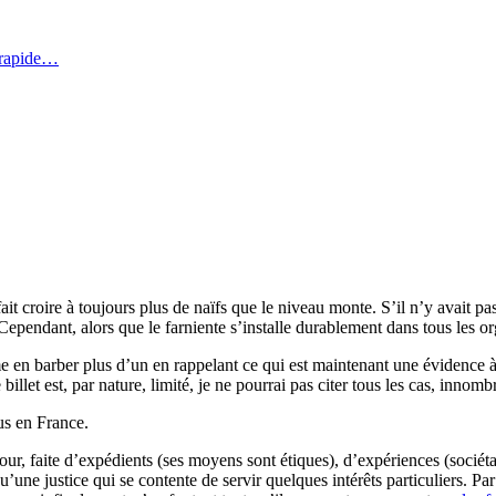
 rapide…
t fait croire à toujours plus de naïfs que le niveau monte. S’il n’y avait
Cependant, alors que le farniente s’installe durablement dans tous les o
me en barber plus d’un en rappelant ce qui est maintenant une évidence à
llet est, par nature, limité, je ne pourrai pas citer tous les cas, innomb
lus en France.
le jour, faite d’expédients (ses moyens sont étiques), d’expériences (socié
qu’une justice qui se contente de servir quelques intérêts particuliers. Pa