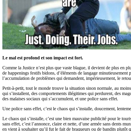
Le mal est profond et son impact est fort.
Comme la Justice n’est plus que vaste blague, il devient de plus en pl
de happenings festifs bidons, d’éléments de langage minutieusement pr
l’accumulation de problèmes qui demandent, impérieusement, le retour d
Petit-à-petit, tout le monde trouve la situation sinon normale, au moin
qui s’installent, des comportements illégitimes qui perdurent, des ma
des malaises sociaux qui s’accumulent, et une police sans effet.
Une police sans effet, c’est le chaos qui s’installe, doucement, lentem
Le chaos qui s’installe, c’est une bien mauvaise publicité pour le tour
sans effet, c’est l’annonce, claire et nette, d’une armée sans dents 
en vient à souhaiter qu’il fut le fait de braqueurs ou de bandits plutôt q