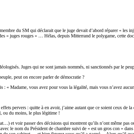
 membre du SM qui déclarait que le juge devait d’abord réparer « les inju
des « juges rouges » … Hélas, depuis Mitterrand le polygame, cette doct
idéologisés. Juges qui ne sont jamais nommés, ni sanctionnés par le peu
euple, peut on encore parler de démocratie ?
is : « Madame, vous avez pour vous la légalité, mais vous n’avez aucun
effets pervers : quitte à en avoir, j’aime autant que ce soient ceux de l
, ou du moins, le plus légitime !
ocat…) et voir passer des décisions qui montrent qu’ils n’ont même pas ou
le avec le nom du Président de chambre suivi de « est un gros con » dans l
 nom de son cabinet…. et bien figurez vous qu’il a gagné… Alors qu’il av