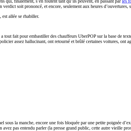
s qui, finalement, s’en foutent tant qu’ils peuvent, en passant par
les f
 verdict soit prononcé, et encore, seulement aux heures d’ouvertures, s’
est allée se rhabiller.
t a tout fait pour embastiller des chauffeurs UberPOP sur la base de texte
olicier assez hallucinant, ont retourné et brûlé certaines voitures, ont a
unnel sous la manche, encore une fois bloquée par une petite poignée d’e
ez pas entendu parler (la presse grand public, cette autre vieille pros