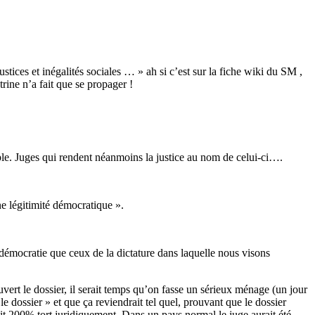
stices et inégalités sociales … » ah si c’est sur la fiche wiki du SM ,
rine n’a fait que se propager !
ple. Juges qui rendent néanmoins la justice au nom de celui-ci….
e légitimité démocratique ».
a démocratie que ceux de la dictature dans laquelle nous visons
vert le dossier, il serait temps qu’on fasse un sérieux ménage (un jour
e dossier » et que ça reviendrait tel quel, prouvant que le dossier
ait 200% tort juridiquement. Dans un pays normal le juge aurait été