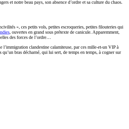
gers et notre beau pays, son absence d’ordre et sa culture du chaos.
ivilités », ces petits vols, petites escroqueries, petites filouteries qui
endies
, ouvertes en grand sous prétexte de canicule. Apparemment,
celles des forces de l’ordre…
 de l’immigration clandestine calamiteuse, par ces mille-et-un VIP à
lus qu’un bras décharné, qui lui sert, de temps en temps, à cogner sur