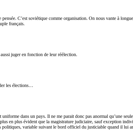
pensée. C’est soviétique comme organisation. On nous vante à longueur de
uple français.
ussi juger en fonction de leur réélection.
ler les élections…
et uniforme dans un pays. Il ne me parait donc pas anormal qu’une seule 
e plus en plus évident que la magistrature judiciaire, sauf exception indi
s politiques, variable suivant le bord officiel du justiciable quand il lui 