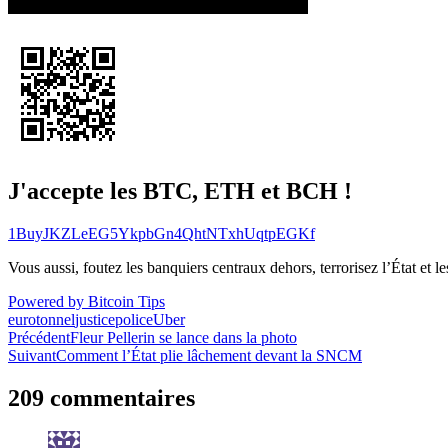
J'accepte les BTC, ETH et BCH !
1BuyJKZLeEG5YkpbGn4QhtNTxhUqtpEGKf
Vous aussi, foutez les banquiers centraux dehors, terrorisez l’État et 
Powered by Bitcoin Tips
eurotonnel
justice
police
Uber
Navigation
Précédent
Fleur Pellerin se lance dans la photo
Suivant
Comment l’État plie lâchement devant la SNCM
de
l’article
209 commentaires