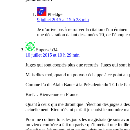
Pheldge
9 juillet 2015 at 15 h 28 min
Je n’arrive pas à retrouver la citation d’un éminent
une déclaration datant des années 70, de l’époque 
Superseb34
10 juillet 2015 at 10 h 29 min
Juges qui sont cooptés plus que recrutés. Juges qui sont 
Mais dites moi, quand un pouvoir échappe à ce point au p
Comme l’a dit Alain Bauer à la Présidente du TGI de Par
Bref… Bienvenue en France.
Quant à ceux qui me diront que l’élection des juges a des 
actuellement. Rien n’étant parfait je choisi le moindre mal
Pour me coltiner tous les jours les magistrats (je suis av
un vieux confrère a fait un paris : qu’il mettait une feuil
n’avait pas été ouvert, et avec une victoire juste sur le