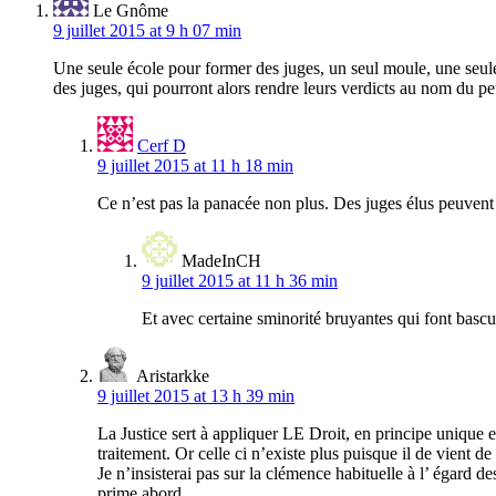
Le Gnôme
9 juillet 2015 at 9 h 07 min
Une seule école pour former des juges, un seul moule, une seule 
des juges, qui pourront alors rendre leurs verdicts au nom du pe
Cerf D
9 juillet 2015 at 11 h 18 min
Ce n’est pas la panacée non plus. Des juges élus peuvent a
MadeInCH
9 juillet 2015 at 11 h 36 min
Et avec certaine sminorité bruyantes qui font bascu
Aristarkke
9 juillet 2015 at 13 h 39 min
La Justice sert à appliquer LE Droit, en principe unique 
traitement. Or celle ci n’existe plus puisque il de vient d
Je n’insisterai pas sur la clémence habituelle à l’ égard de
prime abord…