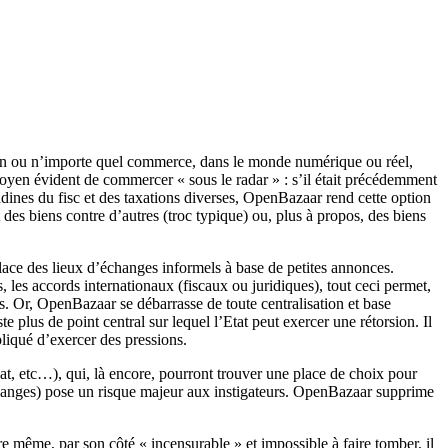
Amazon ou n’importe quel commerce, dans le monde numérique ou réel,
oyen évident de commercer « sous le radar » : s’il était précédemment
ines du fisc et des taxations diverses, OpenBazaar rend cette option
es biens contre d’autres (troc typique) ou, plus à propos, des biens
place des lieux d’échanges informels à base de petites annonces.
s, les accords internationaux (fiscaux ou juridiques), tout ceci permet,
s. Or, OpenBazaar se débarrasse de toute centralisation et base
e plus de point central sur lequel l’Etat peut exercer une rétorsion. Il
pliqué d’exercer des pressions.
at, etc…), qui, là encore, pourront trouver une place de choix pour
échanges) pose un risque majeur aux instigateurs. OpenBazaar supprime
re même, par son côté « incensurable » et impossible à faire tomber, il