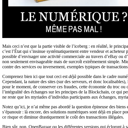
Mais ceci n’est que la partie visible de l’iceberg : en réalité, le pr
c’est l’État qui s’insinue systématiquement entre vendeur et acheteur
possible d’envisager une activité commerciale au travers d’eBay ou d
non seulement envisageable mais de surcroît extrêmement simple. Mieux
contre des services ou inversement, exemples typiques de transactions
Comprenez bien ici que tout ceci est
déjà
possible dans le cadre numéri
Cependant, la nature des sites (sur des serveurs, et donc localisables),
pour le moment, de conserver ces fraudes, cette économie du troc ou de
l’intégralité des échanges sur les principes de la Blockchain, ce qui per
ne reste que les myriades d’individus participants aux échanges, myriad
Notez qu’ici, je n’ai même pas abordé la question épineuse des biens e
s’épanouir : là encore, des solutions numériques sont déjà en place p
ce risque et diminue drastiquement le coût des transactions illégales.
Bien sûr, non, OpenBazaar ou les différentes versions qui écloront à sa