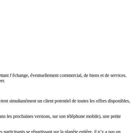
ttant l’échange, éventuellement commercial, de biens et de services.
er.
ient simultanément un client potentiel de toutes les offres disponibles,
ns les prochaines versions, sur son téléphone mobile), une petite
participants se répartissant sur la planète entière, il n’y a pas un