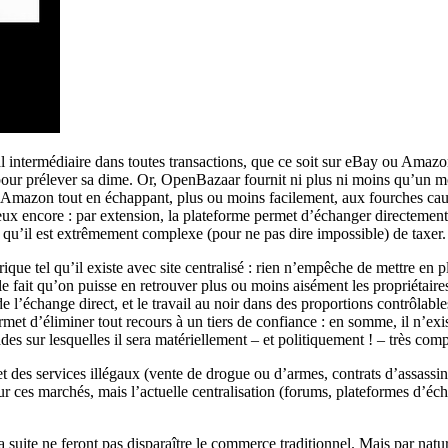
incipal intermédiaire dans toutes transactions, que ce soit sur eBay ou 
 pour prélever sa dime. Or, OpenBazaar fournit ni plus ni moins qu’un m
’Amazon tout en échappant, plus ou moins facilement, aux fourches caud
 encore : par extension, la plateforme permet d’échanger directement d
 qu’il est extrêmement complexe (pour ne pas dire impossible) de taxer.
que tel qu’il existe avec site centralisé : rien n’empêche de mettre en 
 le fait qu’on puisse en retrouver plus ou moins aisément les propriétaire
 l’échange direct, et le travail au noir dans des proportions contrôlable
met d’éliminer tout recours à un tiers de confiance : en somme, il n’exist
es sur lesquelles il sera matériellement – et politiquement ! – très com
t des services illégaux (vente de drogue ou d’armes, contrats d’assassin
our ces marchés, mais l’actuelle centralisation (forums, plateformes d’
 suite ne feront pas disparaître le commerce traditionnel. Mais par natu