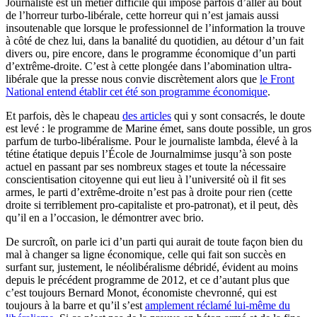
Journaliste est un métier difficile qui impose parfois d’aller au bout
de l’horreur turbo-libérale, cette horreur qui n’est jamais aussi
insoutenable que lorsque le professionnel de l’information la trouve
à côté de chez lui, dans la banalité du quotidien, au détour d’un fait
divers ou, pire encore, dans le programme économique d’un parti
d’extrême-droite. C’est à cette plongée dans l’abomination ultra-
libérale que la presse nous convie discrètement alors que
le Front
National entend établir cet été son programme économique
.
Et parfois, dès le chapeau
des articles
qui y sont consacrés, le doute
est levé : le programme de Marine émet, sans doute possible, un gros
parfum de turbo-libéralisme. Pour le journaliste lambda, élevé à la
tétine étatique depuis l’École de Journalmimse jusqu’à son poste
actuel en passant par ses nombreux stages et toute la nécessaire
conscientisation citoyenne qui eut lieu à l’université où il fit ses
armes, le parti d’extrême-droite n’est pas à droite pour rien (cette
droite si terriblement pro-capitaliste et pro-patronat), et il peut, dès
qu’il en a l’occasion, le démontrer avec brio.
De surcroît, on parle ici d’un parti qui aurait de toute façon bien du
mal à changer sa ligne économique, celle qui fait son succès en
surfant sur, justement, le néolibéralisme débridé, évident au moins
depuis le précédent programme de 2012, et ce d’autant plus que
c’est toujours Bernard Monot, économiste chevronné, qui est
toujours à la barre et qu’il s’est
amplement réclamé lui-même du