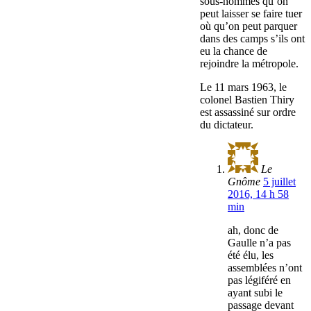
sous-hommes qu’on
peut laisser se faire tuer
où qu’on peut parquer
dans des camps s’ils ont
eu la chance de
rejoindre la métropole.
Le 11 mars 1963, le
colonel Bastien Thiry
est assassiné sur ordre
du dictateur.
Le
Gnôme
5 juillet
2016, 14 h 58
min
ah, donc de
Gaulle n’a pas
été élu, les
assemblées n’ont
pas légiféré en
ayant subi le
passage devant