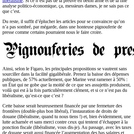
libéralisme
. Si ce n’est pas de la preuve en béton armé et de la fine
analyse politico-économique, ça, messieurs dames, je ne sais pas ce
que c’est.
Du reste, il suffit d’éplucher les articles pour se convaincre qu’on
n’a pas sombré, par mégarde, dans une honteuse pignouferie de
presse comme certains pourraient nous le faire croire.
Ainsi, selon le Figaro, les principales propositions se vautrent sans
sourciller dans la facilité gigalibérale. Prenez la baisse des dépenses
publiques, de 57% actuellement, que Marine veut ramener à 50% :
un État qui ne gobe
que
la moitié de ce que ses assujettis produisent,
voilà qui est à la fois particulièrement clément, et si ce n’est pas du
libéralisme, qu’est-ce que c’est ?
Cette baisse serait heureusement financée par une fermeture des
frontières (double-plus bon libéral), l’instauration de droits de
douane (libéralisme, quand tu nous tiens !) et, bien évidemment, une
lutte acharnée et sans merci contre ceux qui tentent d’échapper à la
ponction fiscale (libéralisme, vous dis-je). Au passage, avec les taxes
de douane serait aussi financée l’augmentation des bas salaires et