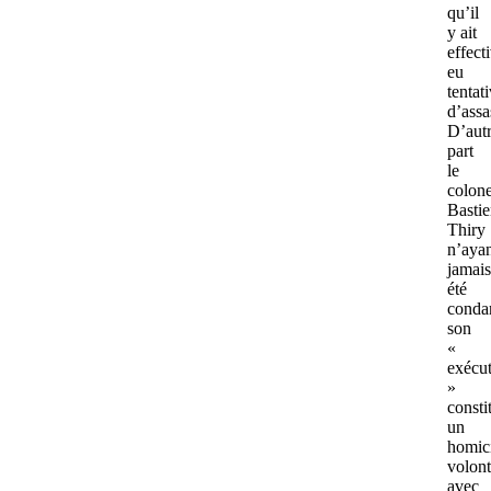
qu’il
y ait
effect
eu
tentat
d’assa
D’aut
part
le
colone
Basti
Thiry
n’aya
jamais
été
conda
son
«
exécu
»
consti
un
homic
volont
avec