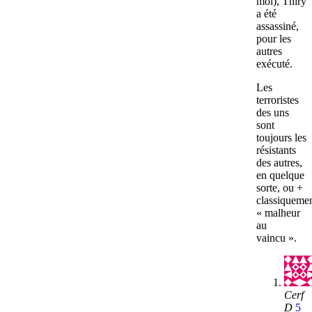
moi), Thiry
a été
assassiné,
pour les
autres
exécuté.
Les
terroristes
des uns
sont
toujours les
résistants
des autres,
en quelque
sorte, ou +
classiquemen
« malheur
au
vaincu ».
Cerf
D
5