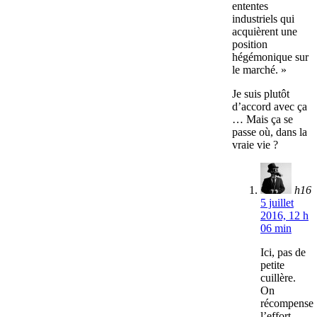
ententes
industriels qui
acquièrent une
position
hégémonique sur
le marché. »
Je suis plutôt
d’accord avec ça
… Mais ça se
passe où, dans la
vraie vie ?
h16
5 juillet
2016, 12 h
06 min
Ici, pas de
petite
cuillère.
On
récompense
l’effort.