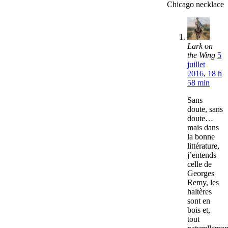
Chicago necklace
Lark on
the Wing
5
juillet
2016, 18 h
58 min
Sans
doute, sans
doute…
mais dans
la bonne
littérature,
j’entends
celle de
Georges
Remy, les
haltères
sont en
bois et,
tout