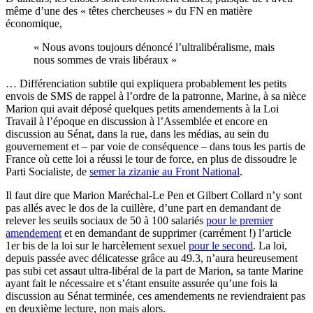
même d’une des « têtes chercheuses » du FN en matière
économique,
« Nous avons toujours dénoncé l’ultralibéralisme, mais
nous sommes de vrais libéraux »
… Différenciation subtile qui expliquera probablement les petits
envois de SMS de rappel à l’ordre de la patronne, Marine, à sa nièce
Marion qui avait déposé quelques petits amendements à la Loi
Travail à l’époque en discussion à l’Assemblée et encore en
discussion au Sénat, dans la rue, dans les médias, au sein du
gouvernement et – par voie de conséquence – dans tous les partis de
France où cette loi a réussi le tour de force, en plus de dissoudre le
Parti Socialiste, de
semer la zizanie au Front National
.
Il faut dire que Marion Maréchal-Le Pen et Gilbert Collard n’y sont
pas allés avec le dos de la cuillère, d’une part en demandant de
relever les seuils sociaux de 50 à 100 salariés
pour le premier
amendement
et en demandant de supprimer (carrément !) l’article
1er bis de la loi sur le harcèlement sexuel
pour le second
. La loi,
depuis passée avec délicatesse grâce au 49.3, n’aura heureusement
pas subi cet assaut ultra-libéral de la part de Marion, sa tante Marine
ayant fait le nécessaire et s’étant ensuite assurée qu’une fois la
discussion au Sénat terminée, ces amendements ne reviendraient pas
en deuxième lecture, non mais alors.