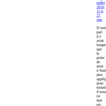
juillet
2016,
15 h
25
min
D’une
part
il y
avait
longt
que
la
peine
de
mort
n’était
plus
appli
pour
tentat
d’assa
(si
tant
est