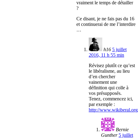
vraiment le temps de détailler
?
Ce disant, je ne fais pas du 16
et continuerai de me l’interdire
…
h16
5 juillet
2016, 11 h 55 min
Révisez plutôt ce qu’est
le libéralisme, au lieu
d’en chercher
vainement une
définition qui colle à
vos présupposés.
Tenez, commencez ici,
par exemple :
http://www.wikiberal.o
Bernie
Gunther
5 juillet