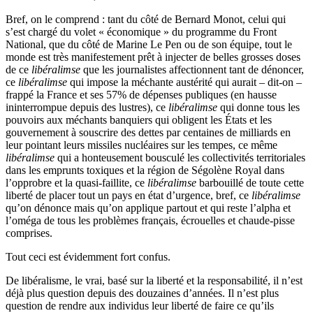
Bref, on le comprend : tant du côté de Bernard Monot, celui qui
s’est chargé du volet « économique » du programme du Front
National, que du côté de Marine Le Pen ou de son équipe, tout le
monde est très manifestement prêt à injecter de belles grosses doses
de ce
libéralimse
que les journalistes affectionnent tant de dénoncer,
ce
libéralimse
qui impose la méchante austérité qui aurait – dit-on –
frappé la France et ses 57% de dépenses publiques (en hausse
ininterrompue depuis des lustres), ce
libéralimse
qui donne tous les
pouvoirs aux méchants banquiers qui obligent les États et les
gouvernement à souscrire des dettes par centaines de milliards en
leur pointant leurs missiles nucléaires sur les tempes, ce même
libéralimse
qui a honteusement bousculé les collectivités territoriales
dans les emprunts toxiques et la région de Ségolène Royal dans
l’opprobre et la quasi-faillite, ce
libéralimse
barbouillé de toute cette
liberté de placer tout un pays en état d’urgence, bref, ce
libéralimse
qu’on dénonce mais qu’on applique partout et qui reste l’alpha et
l’oméga de tous les problèmes français, écrouelles et chaude-pisse
comprises.
Tout ceci est évidemment fort confus.
De libéralisme, le vrai, basé sur la liberté et la responsabilité, il n’est
déjà plus question depuis des douzaines d’années. Il n’est plus
question de rendre aux individus leur liberté de faire ce qu’ils