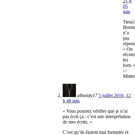
21 h
05
min
Tiens
Berni
n’a
pas
répon
« On
récom
les
forts »
->
Mister
albundy17
5 juillet 2016, 12
h 48 min
« Vous pourrez vérifier que je n’ai
pas écrit ça : c’est une interprétation
de mes écrits. »
C’est qu’ils étaient mal formulés et