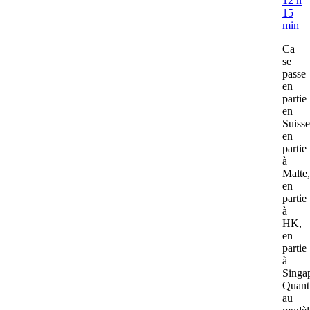
12 h
15
min
Ca
se
passe
en
partie
en
Suisse
en
partie
à
Malte,
en
partie
à
HK,
en
partie
à
Singa
Quant
au