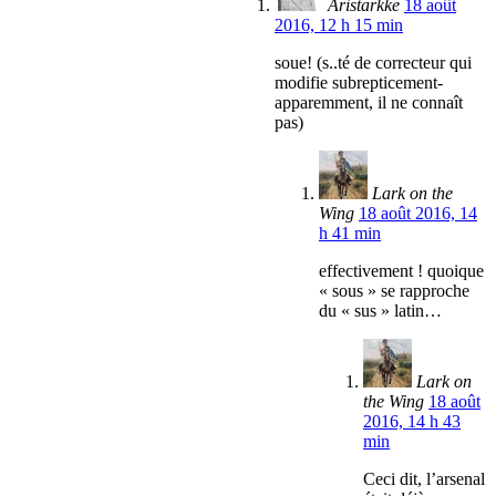
Aristarkke
18 août
2016, 12 h 15 min
soue! (s..té de correcteur qui
modifie subrepticement-
apparemment, il ne connaît
pas)
Lark on the
Wing
18 août 2016, 14
h 41 min
effectivement ! quoique
« sous » se rapproche
du « sus » latin…
Lark on
the Wing
18 août
2016, 14 h 43
min
Ceci dit, l’arsenal