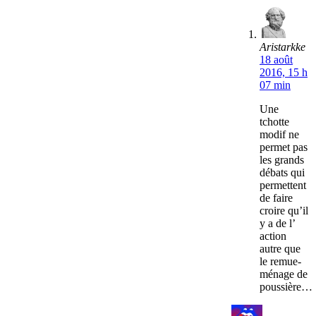
Aristarkke
18 août
2016, 15 h
07 min
Une
tchotte
modif ne
permet pas
les grands
débats qui
permettent
de faire
croire qu’il
y a de l’
action
autre que
le remue-
ménage de
poussière…