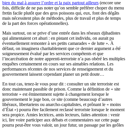
bien du mal à assurer l’ordre et la paix partout ailleurs
(encore une
fois, difficile de ne pas noter qu’on semble préférer choper du menu
fretin facile plutôt que des gros poissons qui, eux, font des dégâts
mais nécessitent plus de méthodes, plus de travail et plus de temps
de la part des forces opérationnelles).
Mais surtout, on se prive d’une entrée dans les réseaux djihadistes
qui alimentaient cet ahuri : en pistant cet individu, on aurait pu
éventuellement remonter à ses petits camarades « de lutte ». À
défaut, on imaginera charitablement que ce dernier argument a été
soigneusement évalué par les services compétents et que
l’incarcération de notre apprenti-terroriste n’a pas obéré les multiples
enquêtes certainement en cours sur ses aimables relations. Les
performances récentes de nos services de renseignement et du
gouvernement laissent cependant planer un petit doute…
En tout cas, tenez-le vous pour dit : consulter un site terroriste est
donc maintenant passible de prison. Comme la définition de « site
terroriste » est éminemment sujette à changement lorsque le
gouvernement le juge bon, ce site (comme beaucoup d’autres
libéraux, libertariens ou anarcho-capitalistes, et prônant le « moins
d’État ») pourra être facilement reclassé terroriste lorsque le moment
sera propice. Amies lectrices, amis lecteurs, faites attention : venir
ici, lire voire participer aux débats et commentaires sur cette page
pourra peut-être vous valoir, un jour futur, un passage par les geôles