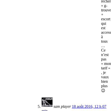
reche
« g-
trouve
+
escort
qui
est
access
à
tous
…
Ce
n’est
pas
« mon
tarif »
, je
vaux
bien
plus
😉
sam player
18 août 2016, 12 h 07
min