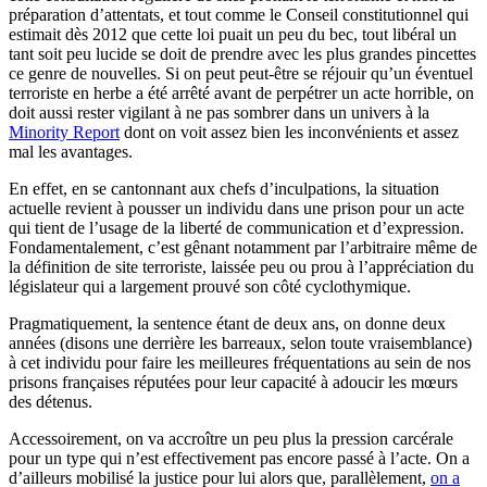
préparation d’attentats, et tout comme le Conseil constitutionnel qui
estimait dès 2012 que cette loi puait un peu du bec, tout libéral un
tant soit peu lucide se doit de prendre avec les plus grandes pincettes
ce genre de nouvelles. Si on peut peut-être se réjouir qu’un éventuel
terroriste en herbe a été arrêté avant de perpétrer un acte horrible, on
doit aussi rester vigilant à ne pas sombrer dans un univers à la
Minority Report
dont on voit assez bien les inconvénients et assez
mal les avantages.
En effet, en se cantonnant aux chefs d’inculpations, la situation
actuelle revient à pousser un individu dans une prison pour un acte
qui tient de l’usage de la liberté de communication et d’expression.
Fondamentalement, c’est gênant notamment par l’arbitraire même de
la définition de site terroriste, laissée peu ou prou à l’appréciation du
législateur qui a largement prouvé son côté cyclothymique.
Pragmatiquement, la sentence étant de deux ans, on donne deux
années (disons une derrière les barreaux, selon toute vraisemblance)
à cet individu pour faire les meilleures fréquentations au sein de nos
prisons françaises réputées pour leur capacité à adoucir les mœurs
des détenus.
Accessoirement, on va accroître un peu plus la pression carcérale
pour un type qui n’est effectivement pas encore passé à l’acte. On a
d’ailleurs mobilisé la justice pour lui alors que, parallèlement,
on a