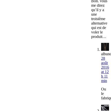
Bon. vous
me direz
qu’il y a
une
troisième
alternative
qui est de
voler le
produit…
albun
28
août
2016
at 12
h 11
min
Ou
le
fabriq