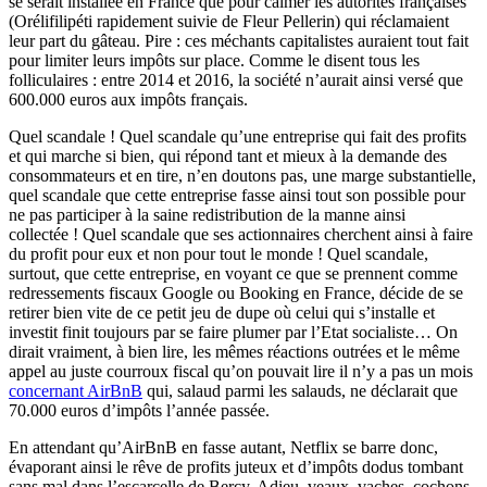
se serait installée en France que pour calmer les autorités françaises
(Orélifilipéti rapidement suivie de Fleur Pellerin) qui réclamaient
leur part du gâteau. Pire : ces méchants capitalistes auraient tout fait
pour limiter leurs impôts sur place. Comme le disent tous les
folliculaires : entre 2014 et 2016, la société n’aurait ainsi versé que
600.000 euros aux impôts français.
Quel scandale ! Quel scandale qu’une entreprise qui fait des profits
et qui marche si bien, qui répond tant et mieux à la demande des
consommateurs et en tire, n’en doutons pas, une marge substantielle,
quel scandale que cette entreprise fasse ainsi tout son possible pour
ne pas participer à la saine redistribution de la manne ainsi
collectée ! Quel scandale que ses actionnaires cherchent ainsi à faire
du profit pour eux et non pour tout le monde ! Quel scandale,
surtout, que cette entreprise, en voyant ce que se prennent comme
redressements fiscaux Google ou Booking en France, décide de se
retirer bien vite de ce petit jeu de dupe où celui qui s’installe et
investit finit toujours par se faire plumer par l’Etat socialiste… On
dirait vraiment, à bien lire, les mêmes réactions outrées et le même
appel au juste courroux fiscal qu’on pouvait lire il n’y a pas un mois
concernant AirBnB
qui, salaud parmi les salauds, ne déclarait que
70.000 euros d’impôts l’année passée.
En attendant qu’AirBnB en fasse autant, Netflix se barre donc,
évaporant ainsi le rêve de profits juteux et d’impôts dodus tombant
sans mal dans l’escarcelle de Bercy. Adieu, veaux, vaches, cochons,