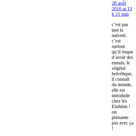
28 août
2016 at 13
h 21 min
c’est pas
tant la
naïveté,
c’est
surtout
qu’il risque
d’avoir des
ennuis, le
végétal
helvétique,
il connaît
du monde,
elle est
introduite
chez les
Elohims !
on
plaisante
pas avec ça
!