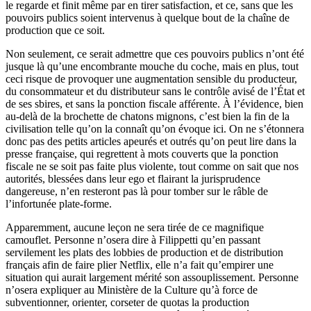
le regarde et finit même par en tirer satisfaction, et ce, sans que les
pouvoirs publics soient intervenus à quelque bout de la chaîne de
production que ce soit.
Non seulement, ce serait admettre que ces pouvoirs publics n’ont été
jusque là qu’une encombrante mouche du coche, mais en plus, tout
ceci risque de provoquer une augmentation sensible du producteur,
du consommateur et du distributeur sans le contrôle avisé de l’État et
de ses sbires, et sans la ponction fiscale afférente. À l’évidence, bien
au-delà de la brochette de chatons mignons, c’est bien la fin de la
civilisation telle qu’on la connaît qu’on évoque ici. On ne s’étonnera
donc pas des petits articles apeurés et outrés qu’on peut lire dans la
presse française, qui regrettent à mots couverts que la ponction
fiscale ne se soit pas faite plus violente, tout comme on sait que nos
autorités, blessées dans leur ego et flairant la jurisprudence
dangereuse, n’en resteront pas là pour tomber sur le râble de
l’infortunée plate-forme.
Apparemment, aucune leçon ne sera tirée de ce magnifique
camouflet. Personne n’osera dire à Filippetti qu’en passant
servilement les plats des lobbies de production et de distribution
français afin de faire plier Netflix, elle n’a fait qu’empirer une
situation qui aurait largement mérité son assouplissement. Personne
n’osera expliquer au Ministère de la Culture qu’à force de
subventionner, orienter, corseter de quotas la production