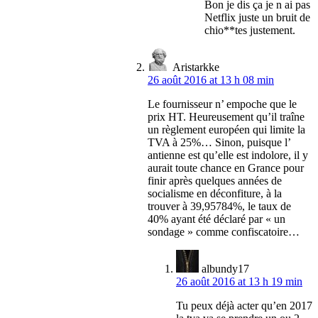
Bon je dis ça je n ai pas
Netflix juste un bruit de
chio**tes justement.
Aristarkke
26 août 2016 at 13 h 08 min
Le fournisseur n’ empoche que le
prix HT. Heureusement qu’il traîne
un règlement européen qui limite la
TVA à 25%… Sinon, puisque l’
antienne est qu’elle est indolore, il y
aurait toute chance en Grance pour
finir après quelques années de
socialisme en déconfiture, à la
trouver à 39,95784%, le taux de
40% ayant été déclaré par « un
sondage » comme confiscatoire…
albundy17
26 août 2016 at 13 h 19 min
Tu peux déjà acter qu’en 2017