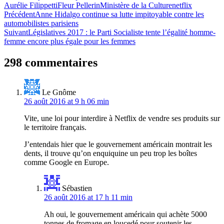
Aurélie Filippetti
Fleur Pellerin
Ministère de la Culture
netflix
Navigation
Précédent
Anne Hidalgo continue sa lutte impitoyable contre les
automobilistes parisiens
de
Suivant
Législatives 2017 : le Parti Socialiste tente l’égalité homme-
l’article
femme encore plus égale pour les femmes
298 commentaires
Le Gnôme
26 août 2016 at 9 h 06 min
Vite, une loi pour interdire à Netflix de vendre ses produits sur
le territoire français.
J’entendais hier que le gouvernement américain montrait les
dents, il trouve qu’on enquiquine un peu trop les boîtes
comme Google en Europe.
Sébastien
26 août 2016 at 17 h 11 min
Ah oui, le gouvernement américain qui achète 5000
tonnes de fromage en loucedé pour soutenir les