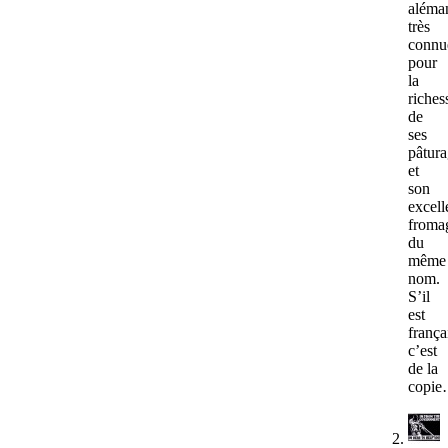
aléma
très
connu
pour
la
riches
de
ses
pâtura
et
son
excell
froma
du
même
nom.
S’il
est
frança
c’est
de la
copi