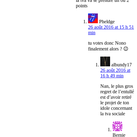
la tva va se prendre un ou 2
points
Pheldge
26 août 2016 at 15 h 51
min
tu votes donc Nono
finalement alors ? 😉
albundy17
26 août 2016 at
16 h 49 min
Nan, le plus gros
regret de l’entullé
est d’avoir retiré
le projet de ton
idole concernant
la tva sociale
Bernie