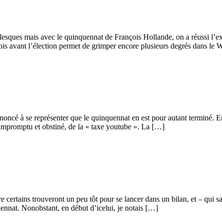
sques mais avec le quinquennat de François Hollande, on a réussi l’expl
mois avant l’élection permet de grimper encore plusieurs degrés dans 
oncé à se représenter que le quinquennat en est pour autant terminé. En 
 impromptu et obstiné, de la « taxe youtube ». La […]
 certains trouveront un peu tôt pour se lancer dans un bilan, et – qui s
uennat. Nonobstant, en début d’icelui, je notais […]