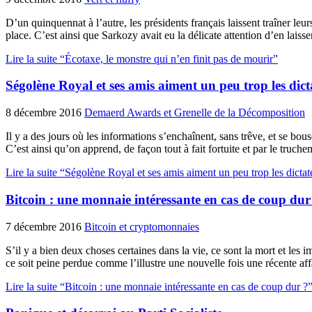
D’un quinquennat à l’autre, les présidents français laissent traîner leur
place. C’est ainsi que Sarkozy avait eu la délicate attention d’en lais
Lire la suite “Écotaxe, le monstre qui n’en finit pas de mourir”
Ségolène Royal et ses amis aiment un peu trop les dict
8 décembre 2016
Demaerd Awards et Grenelle de la Décomposition
Il y a des jours où les informations s’enchaînent, sans trêve, et se bo
C’est ainsi qu’on apprend, de façon tout à fait fortuite et par le truc
Lire la suite “Ségolène Royal et ses amis aiment un peu trop les dictat
Bitcoin : une monnaie intéressante en cas de coup dur
7 décembre 2016
Bitcoin et cryptomonnaies
S’il y a bien deux choses certaines dans la vie, ce sont la mort et les
ce soit peine perdue comme l’illustre une nouvelle fois une récente af
Lire la suite “Bitcoin : une monnaie intéressante en cas de coup dur ?