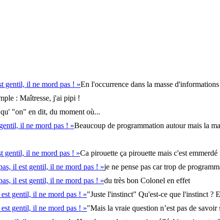
st gentil, il ne mord pas ! »
En l'occurrence dans la masse d'informations 
ple : Maîtresse, j'ai pipi !
qu' "on" en dit, du moment où...
 gentil, il ne mord pas ! »
Beaucoup de programmation autour mais la mac
st gentil, il ne mord pas ! »
Ca pirouette ça pirouette mais c'est emmerdé 
pas, il est gentil, il ne mord pas ! »
je ne pense pas car trop de programm
pas, il est gentil, il ne mord pas ! »
du très bon Colonel en effet
l est gentil, il ne mord pas ! »
"Juste l'instinct" Qu'est-ce que l'instinct ? Et
l est gentil, il ne mord pas ! »
"Mais la vraie question n’est pas de savoir si