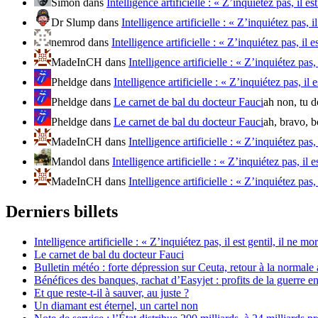
Simon
dans
Intelligence artificielle : « Z’inquiétez pas, il es
Dr Slump
dans
Intelligence artificielle : « Z’inquiétez pas, i
nemrod
dans
Intelligence artificielle : « Z’inquiétez pas, il e
MadeInCH
dans
Intelligence artificielle : « Z’inquiétez pas, 
Pheldge
dans
Intelligence artificielle : « Z’inquiétez pas, il 
Pheldge
dans
Le carnet de bal du docteur Fauci
ah non, tu do
Pheldge
dans
Le carnet de bal du docteur Fauci
ah, bravo, bo
MadeInCH
dans
Intelligence artificielle : « Z’inquiétez pas, 
Mandol
dans
Intelligence artificielle : « Z’inquiétez pas, il e
MadeInCH
dans
Intelligence artificielle : « Z’inquiétez pas, 
Derniers billets
Intelligence artificielle : « Z’inquiétez pas, il est gentil, il ne mo
Le carnet de bal du docteur Fauci
Bulletin météo : forte dépression sur Ceuta, retour à la normal
Bénéfices des banques, rachat d’Easyjet : profits de la guerre en
Et que reste-t-il à sauver, au juste ?
Un diamant est éternel, un cartel non