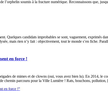
t de l’orphelin soumis à la fracture numérique. Reconnaissons que, jusq
raiment. Quelques candidats improbables se sont, vaguement, exprimés da
lysée, mais rien n’y fait : objectivement, tout le monde s’en fiche. Pa
nent en force !
 brigades de mimes et de clowns (oui, vous avez bien lu). En 2014, le con
de chemin parcouru pour la Ville Lumière ! Rats, bouchons, pollution,
nt en force !”