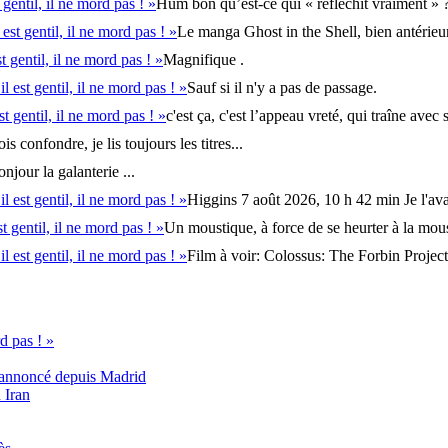
t gentil, il ne mord pas ! »
Hum bon qu’est-ce qui « réfléchit vraiment » ? 
l est gentil, il ne mord pas ! »
Le manga Ghost in the Shell, bien antérieur 
st gentil, il ne mord pas ! »
Magnifique .
il est gentil, il ne mord pas ! »
Sauf si il n'y a pas de passage.
est gentil, il ne mord pas ! »
c'est ça, c'est l’appeau vreté, qui traîne avec 
is confondre, je lis toujours les titres...
njour la galanterie ...
il est gentil, il ne mord pas ! »
Higgins 7 août 2026, 10 h 42 min Je l'avai
st gentil, il ne mord pas ! »
Un moustique, à force de se heurter à la moust
il est gentil, il ne mord pas ! »
Film à voir: Colossus: The Forbin Projec
rd pas ! »
e annoncé depuis Madrid
 Iran