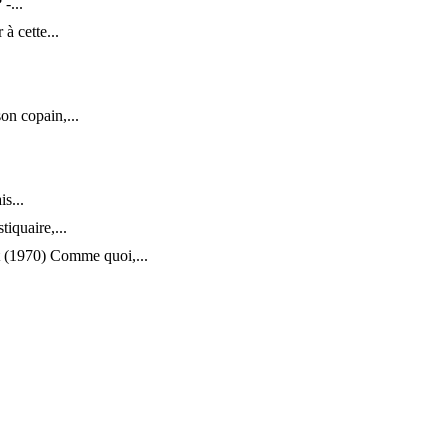
-...
à cette...
son copain,...
s...
iquaire,...
t (1970) Comme quoi,...