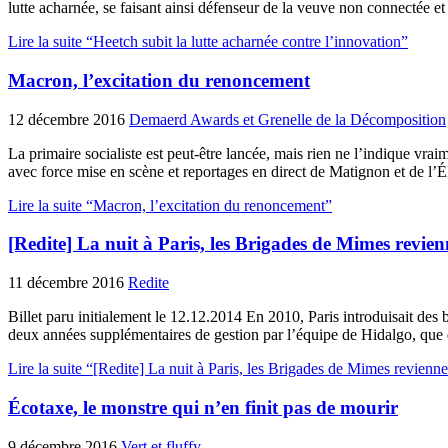
lutte acharnée, se faisant ainsi défenseur de la veuve non connectée e
Lire la suite “Heetch subit la lutte acharnée contre l’innovation”
Macron, l’excitation du renoncement
12 décembre 2016
Demaerd Awards et Grenelle de la Décomposition
La primaire socialiste est peut-être lancée, mais rien ne l’indique v
avec force mise en scène et reportages en direct de Matignon et de l’É
Lire la suite “Macron, l’excitation du renoncement”
[Redite] La nuit à Paris, les Brigades de Mimes revien
11 décembre 2016
Redite
Billet paru initialement le 12.12.2014 En 2010, Paris introduisait des
deux années supplémentaires de gestion par l’équipe de Hidalgo, que 
Lire la suite “[Redite] La nuit à Paris, les Brigades de Mimes revienne
Écotaxe, le monstre qui n’en finit pas de mourir
9 décembre 2016
Vert et fluffy