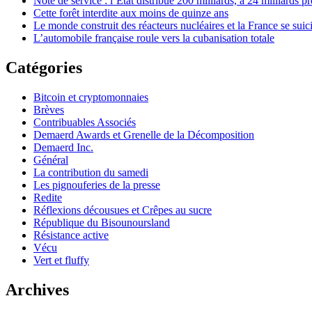
Note de service : l’État distribue 200 milliards, à 24 milliards pr
Cette forêt interdite aux moins de quinze ans
Le monde construit des réacteurs nucléaires et la France se suic
L’automobile française roule vers la cubanisation totale
Catégories
Bitcoin et cryptomonnaies
Brèves
Contribuables Associés
Demaerd Awards et Grenelle de la Décomposition
Demaerd Inc.
Général
La contribution du samedi
Les pignouferies de la presse
Redite
Réflexions décousues et Crêpes au sucre
République du Bisounoursland
Résistance active
Vécu
Vert et fluffy
Archives