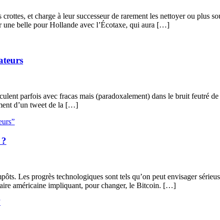
s crottes, et charge à leur successeur de rarement les nettoyer ou plus so
ser une belle pour Hollande avec l’Écotaxe, qui aura […]
ateurs
usculent parfois avec fracas mais (paradoxalement) dans le bruit feutré d
hement d’un tweet de la […]
eurs”
 ?
 impôts. Les progrès technologiques sont tels qu’on peut envisager série
faire américaine impliquant, pour changer, le Bitcoin. […]
”