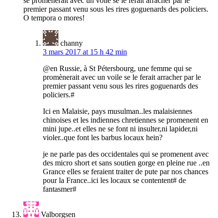
se promènerait avec un voile se le ferait arracher par le
premier passant venu sous les rires goguenards des policiers.
O tempora o mores!
channy
3 mars 2017 at 15 h 42 min
@en Russie, à St Pétersbourg, une femme qui se
promènerait avec un voile se le ferait arracher par le
premier passant venu sous les rires goguenards des
policiers.#
Ici en Malaisie, pays musulman..les malaisiennes
chinoises et les indiennes chretiennes se promenent en
mini jupe..et elles ne se font ni insulter,ni lapider,ni
violer..que font les barbus locaux hein?
je ne parle pas des occidentales qui se promenent avec
des micro short et sans soutien gorge en pleine rue ..en
Grance elles se feraient traiter de pute par nos chances
pour la France..ici les locaux se contentent# de
fantasmer#
Valborgsen