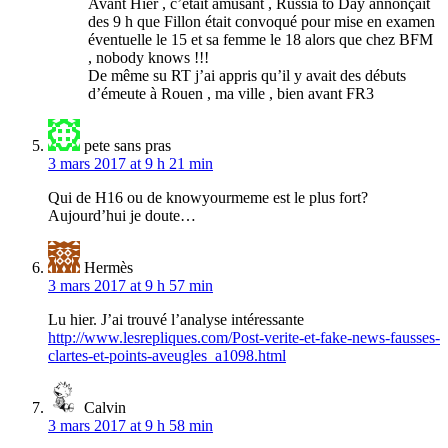
Avant Hier , c’était amusant , Russia to Day annonçait
des 9 h que Fillon était convoqué pour mise en examen
éventuelle le 15 et sa femme le 18 alors que chez BFM
, nobody knows !!!
De même su RT j’ai appris qu’il y avait des débuts
d’émeute à Rouen , ma ville , bien avant FR3
pete sans pras
3 mars 2017 at 9 h 21 min
Qui de H16 ou de knowyourmeme est le plus fort?
Aujourd’hui je doute…
Hermès
3 mars 2017 at 9 h 57 min
Lu hier. J’ai trouvé l’analyse intéressante
http://www.lesrepliques.com/Post-verite-et-fake-news-fausses-
clartes-et-points-aveugles_a1098.html
Calvin
3 mars 2017 at 9 h 58 min