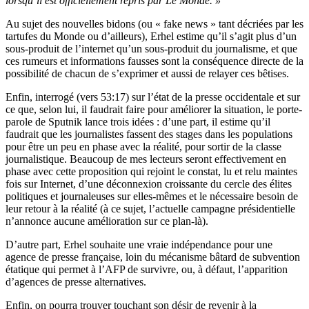
lorsqu’il est officiellement repris par Le Monde. »
Au sujet des nouvelles bidons (ou « fake news » tant décriées par les
tartufes du Monde ou d’ailleurs), Erhel estime qu’il s’agit plus d’un
sous-produit de l’internet qu’un sous-produit du journalisme, et que
ces rumeurs et informations fausses sont la conséquence directe de la
possibilité de chacun de s’exprimer et aussi de relayer ces bêtises.
Enfin, interrogé (vers 53:17) sur l’état de la presse occidentale et sur
ce que, selon lui, il faudrait faire pour améliorer la situation, le porte-
parole de Sputnik lance trois idées : d’une part, il estime qu’il
faudrait que les journalistes fassent des stages dans les populations
pour être un peu en phase avec la réalité, pour sortir de la classe
journalistique. Beaucoup de mes lecteurs seront effectivement en
phase avec cette proposition qui rejoint le constat, lu et relu maintes
fois sur Internet, d’une déconnexion croissante du cercle des élites
politiques et journaleuses sur elles-mêmes et le nécessaire besoin de
leur retour à la réalité (à ce sujet, l’actuelle campagne présidentielle
n’annonce aucune amélioration sur ce plan-là).
D’autre part, Erhel souhaite une vraie indépendance pour une
agence de presse française, loin du mécanisme bâtard de subvention
étatique qui permet à l’AFP de survivre, ou, à défaut, l’apparition
d’agences de presse alternatives.
Enfin, on pourra trouver touchant son désir de revenir à la