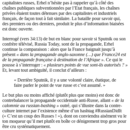
capitalistes russes, Erhel n’hésite pas à rappeler qu’à côté des
chaînes publiques subventionnées par l’Etat français, les chaînes
privées étaient toutes détenues par des capitalistes et industriels
français, de façon tout à fait similaire. La bataille pour savoir qui,
des premiers ou des derniers, produit le plus d’information biaisées
est donc ouverte.
Interrogé (vers 34:13) de but en blanc pour savoir si Sputnik ou son
confrère télévisé, Russia Today, sont de la propagande, Erhel
continue la comparaison : alors que la France baignait jusqu’à
présent
« dans la propagande anglo-saxonne (…) que France24 est
de la propagande française à destination de l’Afrique »
. Ce qui le
pousse à s’interroger :
« plusieurs points de vue sont-ils autorisés ? »
Et, levant tout ambiguïté, il conclut d’ailleurs :
« Derrière Sputnik, il y a une volonté claire, étatique, de
faire parler le point de vue russe et c’est assumé. »
Le but plus ou moins affiché (plutôt plus que moins) est donc de
contrebalancer la propagande occidentale anti-Russe, allant
« de la
calomnie au russian-bashing »
outré, qui s’illustre dans la contre-
culture internet par l’existence même d’un hashtag #RussianDidIt
(« C’est un coup des Russes ! »), dont on conviendra aisément vu le
ton moqueur qu’il met plutôt en boîte ce dénigrement trop gros pour
être cru systématiquement.