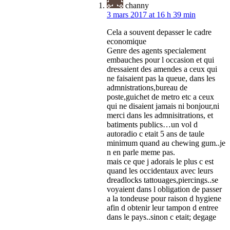
channy
3 mars 2017 at 16 h 39 min
Cela a souvent depasser le cadre
economique
Genre des agents specialement
embauches pour l occasion et qui
dressaient des amendes a ceux qui
ne faisaient pas la queue, dans les
admnistrations,bureau de
poste,guichet de metro etc a ceux
qui ne disaient jamais ni bonjour,ni
merci dans les admnisitrations, et
batiments publics…un vol d
autoradio c etait 5 ans de taule
minimum quand au chewing gum..je
n en parle meme pas.
mais ce que j adorais le plus c est
quand les occidentaux avec leurs
dreadlocks tattouages,piercings..se
voyaient dans l obligation de passer
a la tondeuse pour raison d hygiene
afin d obtenir leur tampon d entree
dans le pays..sinon c etait; degage