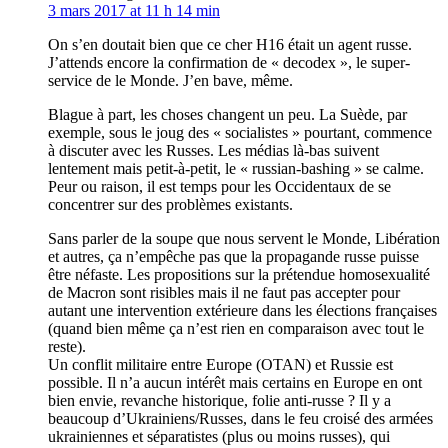
3 mars 2017 at 11 h 14 min
On s’en doutait bien que ce cher H16 était un agent russe.
J’attends encore la confirmation de « decodex », le super-
service de le Monde. J’en bave, même.
Blague à part, les choses changent un peu. La Suède, par
exemple, sous le joug des « socialistes » pourtant, commence
à discuter avec les Russes. Les médias là-bas suivent
lentement mais petit-à-petit, le « russian-bashing » se calme.
Peur ou raison, il est temps pour les Occidentaux de se
concentrer sur des problèmes existants.
Sans parler de la soupe que nous servent le Monde, Libération
et autres, ça n’empêche pas que la propagande russe puisse
être néfaste. Les propositions sur la prétendue homosexualité
de Macron sont risibles mais il ne faut pas accepter pour
autant une intervention extérieure dans les élections françaises
(quand bien même ça n’est rien en comparaison avec tout le
reste).
Un conflit militaire entre Europe (OTAN) et Russie est
possible. Il n’a aucun intérêt mais certains en Europe en ont
bien envie, revanche historique, folie anti-russe ? Il y a
beaucoup d’Ukrainiens/Russes, dans le feu croisé des armées
ukrainiennes et séparatistes (plus ou moins russes), qui