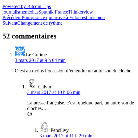
Powered by Bitcoin Tips
journalisme
médias
Sputnik France
Thinkerview
Navigation
Précédent
Pourquoi ce qui arrive à Fillon est très bien
Suivant
Changement de rythme
de
l’article
52 commentaires
Le Gnôme
3 mars 2017 at 9 h 04 min
C’est au moins l’occasion d’entendre un autre son de cloche.
Calvin
3 mars 2017 at 10 h 06 min
La presse française, c’est, quelque part, un autre son de
cloches…
😉
Pencilivy
3 mars 2017 at 11 h 29 min