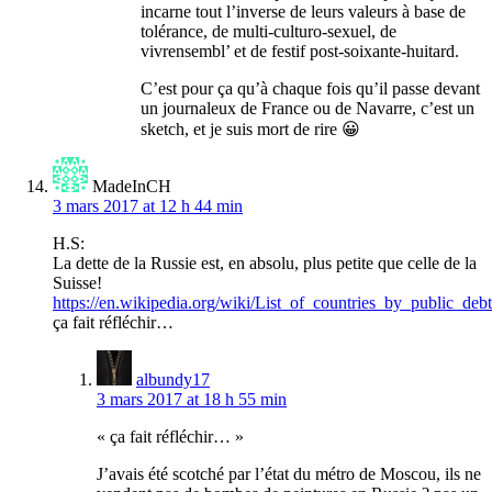
incarne tout l’inverse de leurs valeurs à base de
tolérance, de multi-culturo-sexuel, de
vivrensembl’ et de festif post-soixante-huitard.
C’est pour ça qu’à chaque fois qu’il passe devant
un journaleux de France ou de Navarre, c’est un
sketch, et je suis mort de rire 😀
MadeInCH
3 mars 2017 at 12 h 44 min
H.S:
La dette de la Russie est, en absolu, plus petite que celle de la
Suisse!
https://en.wikipedia.org/wiki/List_of_countries_by_public_debt
ça fait réfléchir…
albundy17
3 mars 2017 at 18 h 55 min
« ça fait réfléchir… »
J’avais été scotché par l’état du métro de Moscou, ils ne