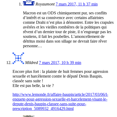
Royaumont
7 mars 2017, 11 h 37 min
Macron est un ODS chimiquement pur, ses conflits
d’intérêt et sa connivence avec certains affairistes
comme Drahi n’est plus à démontrer. Entre les crapules
avérées et les vieilles rombières de la politiques qui
rêvent d’un dernier tour de piste, il n’engrange pas les
soutiens, il fait les poubelles. L’amoncellement de
détritus moisi dans son sillage ne devrait faire rêver
personne…
Mildred
7 mars 2017, 10 h 39 min
Encore plus fort : la plainte de huit femmes pour agression
sexuelle et harcèlement contre le député Denis Baupin,
classée sans suite !
Elle est pas belle, la vie ?
http://www.lemonde.fr/affaire-baupin/article/2017/03/06/l-
enquete-pour-agression-sexuelle-et-harcelement-visant-le-
depute-denis-baupin-classee-sans-suite-pour-
prescription_5089932_4916429.html