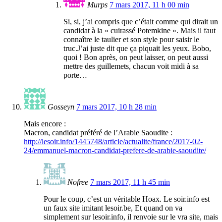
Murps
7 mars 2017, 11 h 00 min
Si, si, j’ai compris que c’était comme qui dirait un
candidat à la « cuirassé Potemkine ». Mais il faut
connaître le taulier et son style pour saisir le
truc.J’ai juste dit que ça piquait les yeux. Bobo,
quoi ! Bon après, on peut laisser, on peut aussi
mettre des guillemets, chacun voit midi à sa
porte…
Gosseyn
7 mars 2017, 10 h 28 min
Mais encore :
Macron, candidat préféré de l’Arabie Saoudite :
http://lesoir.info/1445748/article/actualite/france/2017-02-
24/emmanuel-macron-candidat-prefere-de-arabie-saoudite/
Nofree
7 mars 2017, 11 h 45 min
Pour le coup, c’est un véritable Hoax. Le soir.info est
un faux site imitant lesoir.be, Et quand on va
simplement sur lesoir.info, il renvoie sur le vra site, mais