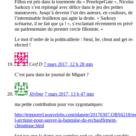
Fillon est pris dans la tourmente du « PenelopeGate », Nicolas
Sarkozy s’est replongé avec délice dans le jeu des petites
manœuvres. Jusqu’à devenir l’un des auteurs, en coulisses, de
l’interminable feuilleton qui agite la droite. « Sarkozy
scénarise, il ne fait que ça ! », s’exclamait récemment en privé
un parlementaire du premier cercle filloniste. »
Le mot d’ordre de la politicaillerie : Steal, lie, cheat and get re-
elected !
Cerf D
7 mars 2017, 12 h 28 min
C’est paru dans ke journal de Miguet ?
Jérôme
7 mars 2017, 13 h 47 min
ma petite contribution pour vos zygomatiques:
http://tempsreel.nouvelobs.com/planete/20170307.OBS6218/re
l-arctique-pour-sauver-la-banquise-du-rechauffement-
climatique.html
faut pas que la dame aux caméras voit ça, elle serait capable