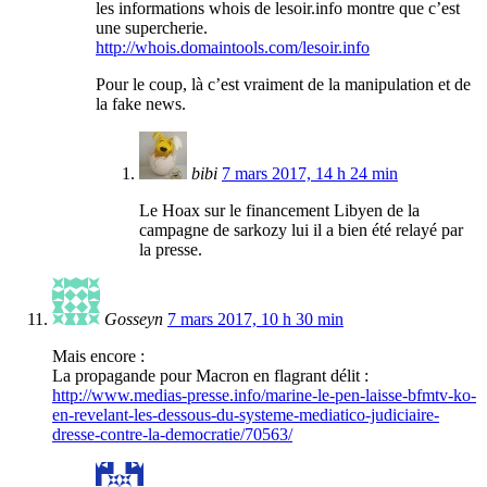
les informations whois de lesoir.info montre que c’est
une supercherie.
http://whois.domaintools.com/lesoir.info
Pour le coup, là c’est vraiment de la manipulation et de
la fake news.
bibi
7 mars 2017, 14 h 24 min
Le Hoax sur le financement Libyen de la
campagne de sarkozy lui il a bien été relayé par
la presse.
Gosseyn
7 mars 2017, 10 h 30 min
Mais encore :
La propagande pour Macron en flagrant délit :
http://www.medias-presse.info/marine-le-pen-laisse-bfmtv-ko-
en-revelant-les-dessous-du-systeme-mediatico-judiciaire-
dresse-contre-la-democratie/70563/