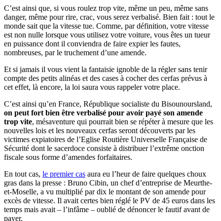
C’est ainsi que, si vous roulez trop vite, même un peu, même sans
danger, même pour rire, crac, vous serez verbalisé. Bien fait : tout le
monde sait que la vitesse tue. Comme, par définition, votre vitesse
est non nulle lorsque vous utilisez votre voiture, vous êtes un tueur
en puissance dont il conviendra de faire expier les fautes,
nombreuses, par le truchement d’une amende.
Et si jamais il vous vient la fantaisie ignoble de la régler sans tenir
compte des petits alinéas et des cases à cocher des cerfas prévus à
cet effet, là encore, la loi saura vous rappeler votre place.
C’est ainsi qu’en France, République socialiste du Bisounoursland,
on peut fort bien être verbalisé pour avoir payé son amende
trop vite
, mésaventure qui pourrait bien se répéter à mesure que les
nouvelles lois et les nouveaux cerfas seront découverts par les
victimes expiatoires de l’Eglise Routière Universelle Française de
Sécurité dont le sacerdoce consiste à distribuer l’extrême onction
fiscale sous forme d’amendes forfaitaires.
En tout cas,
le premier cas
aura eu l’heur de faire quelques choux
gras dans la presse : Bruno Cibin, un chef d’entreprise de Meurthe-
et-Moselle, a vu multiplié par dix le montant de son amende pour
excès de vitesse. Il avait certes bien réglé le PV de 45 euros dans les
temps mais avait – l’infâme – oublié de dénoncer le fautif avant de
payer.