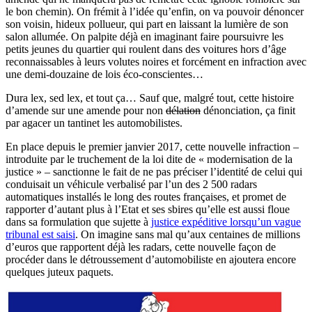
le bon chemin). On frémit à l’idée qu’enfin, on va pouvoir dénoncer
son voisin, hideux pollueur, qui part en laissant la lumière de son
salon allumée. On palpite déjà en imaginant faire poursuivre les
petits jeunes du quartier qui roulent dans des voitures hors d’âge
reconnaissables à leurs volutes noires et forcément en infraction avec
une demi-douzaine de lois éco-conscientes…
Dura lex, sed lex, et tout ça… Sauf que, malgré tout, cette histoire
d’amende sur une amende pour non
délation
dénonciation, ça finit
par agacer un tantinet les automobilistes.
En place depuis le premier janvier 2017, cette nouvelle infraction –
introduite par le truchement de la loi dite de « modernisation de la
justice » – sanctionne le fait de ne pas préciser l’identité de celui qui
conduisait un véhicule verbalisé par l’un des 2 500 radars
automatiques installés le long des routes françaises, et promet de
rapporter d’autant plus à l’Etat et ses sbires qu’elle est aussi floue
dans sa formulation que sujette à
justice expéditive lorsqu’un vague
tribunal est saisi
. On imagine sans mal qu’aux centaines de millions
d’euros que rapportent déjà les radars, cette nouvelle façon de
procéder dans le détroussement d’automobiliste en ajoutera encore
quelques juteux paquets.