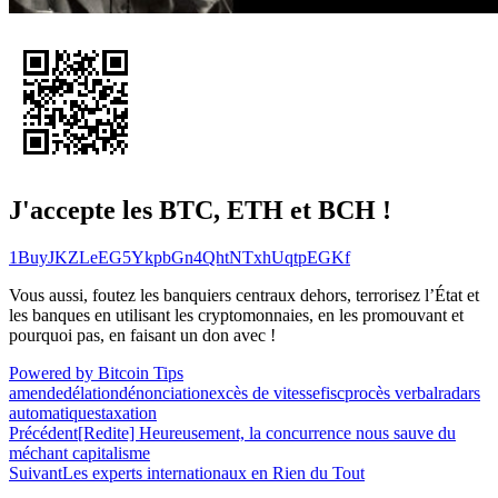
J'accepte les BTC, ETH et BCH !
1BuyJKZLeEG5YkpbGn4QhtNTxhUqtpEGKf
Vous aussi, foutez les banquiers centraux dehors, terrorisez l’État et
les banques en utilisant les cryptomonnaies, en les promouvant et
pourquoi pas, en faisant un don avec !
Powered by Bitcoin Tips
amende
délation
dénonciation
excès de vitesse
fisc
procès verbal
radars
automatiques
taxation
Navigation
Précédent
[Redite] Heureusement, la concurrence nous sauve du
méchant capitalisme
de
Suivant
Les experts internationaux en Rien du Tout
l’article