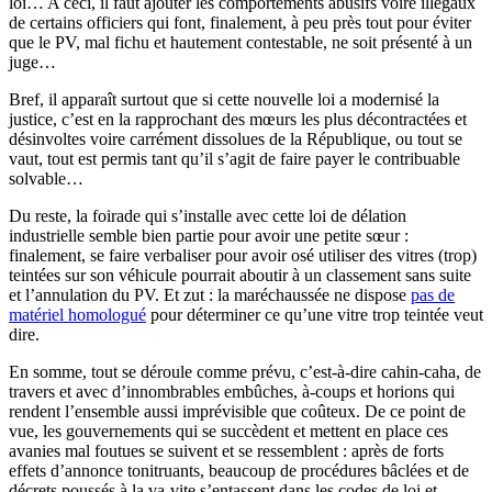
loi… A ceci, il faut ajouter les comportements abusifs voire illégaux
de certains officiers qui font, finalement, à peu près tout pour éviter
que le PV, mal fichu et hautement contestable, ne soit présenté à un
juge…
Bref, il apparaît surtout que si cette nouvelle loi a modernisé la
justice, c’est en la rapprochant des mœurs les plus décontractées et
désinvoltes voire carrément dissolues de la République, ou tout se
vaut, tout est permis tant qu’il s’agit de faire payer le contribuable
solvable…
Du reste, la foirade qui s’installe avec cette loi de délation
industrielle semble bien partie pour avoir une petite sœur :
finalement, se faire verbaliser pour avoir osé utiliser des vitres (trop)
teintées sur son véhicule pourrait aboutir à un classement sans suite
et l’annulation du PV. Et zut : la maréchaussée ne dispose
pas de
matériel homologué
pour déterminer ce qu’une vitre trop teintée veut
dire.
En somme, tout se déroule comme prévu, c’est-à-dire cahin-caha, de
travers et avec d’innombrables embûches, à-coups et horions qui
rendent l’ensemble aussi imprévisible que coûteux. De ce point de
vue, les gouvernements qui se succèdent et mettent en place ces
avanies mal foutues se suivent et se ressemblent : après de forts
effets d’annonce tonitruants, beaucoup de procédures bâclées et de
décrets poussés à la va-vite s’entassent dans les codes de loi et