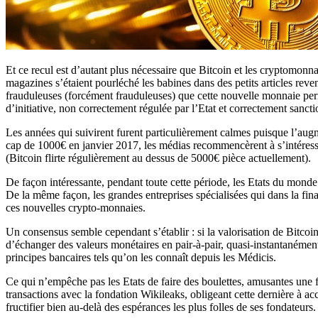
Et ce recul est d’autant plus nécessaire que Bitcoin et les cryptomonn
magazines s’étaient pourléché les babines dans des petits articles revena
frauduleuses (forcément frauduleuses) que cette nouvelle monnaie perme
d’initiative, non correctement régulée par l’Etat et correctement sanct
Les années qui suivirent furent particulièrement calmes puisque l’augm
cap de 1000€ en janvier 2017, les médias recommencèrent à s’intéress
(Bitcoin flirte régulièrement au dessus de 5000€ pièce actuellement).
De façon intéressante, pendant toute cette période, les Etats du monde 
De la même façon, les grandes entreprises spécialisées qui dans la fi
ces nouvelles crypto-monnaies.
Un consensus semble cependant s’établir : si la valorisation de Bitcoin
d’échanger des valeurs monétaires en pair-à-pair, quasi-instantanémen
principes bancaires tels qu’on les connaît depuis les Médicis.
Ce qui n’empêche pas les Etats de faire des boulettes, amusantes une fo
transactions avec la fondation Wikileaks, obligeant cette dernière à ac
fructifier bien au-delà des espérances les plus folles de ses fondateu