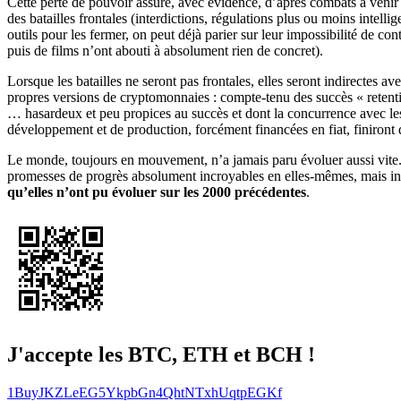
Cette perte de pouvoir assure, avec évidence, d’âpres combats à venir e
des batailles frontales (interdictions, régulations plus ou moins intell
outils pour les fermer, on peut déjà parier sur leur impossibilité de 
puis de films n’ont abouti à absolument rien de concret).
Lorsque les batailles ne seront pas frontales, elles seront indirectes av
propres versions de cryptomonnaies : compte-tenu des succès « retentis
… hasardeux et peu propices au succès et dont la concurrence avec les
développement et de production, forcément financées en fiat, finiront d
Le monde, toujours en mouvement, n’a jamais paru évoluer aussi vite. 
promesses de progrès absolument incroyables en elles-mêmes, mais i
qu’elles n’ont pu évoluer sur les 2000 précédentes
.
J'accepte les BTC, ETH et BCH !
1BuyJKZLeEG5YkpbGn4QhtNTxhUqtpEGKf