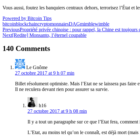
Vous aussi, foutez les banquiers centraux dehors, terrorisez l’État et 
Powered by Bitcoin Tips
bitcoin
blockchain
cryptomonnaies
DAG
mimblewimble
Navigation
Previous
Propriété privée chinoise : pour rappel, la Chine est toujour
Next
[Redite] Monsanto, l’éternel coupable
de
l’article
140 Comments
Le Gnôme
27 octobre 2017 at 9 h 07 min
Billet résolument optimiste. Mais l’Etat ne se laissera pas faire
Il ne reculera devant rien pour assurer sa survie.
h16
27 octobre 2017 at 9 h 08 min
Il y a tout un paragraphe sur ce que l’Etat fera, comment 
L’Etat, au moins tel qu’on le connaît, est déjà mort (mais i