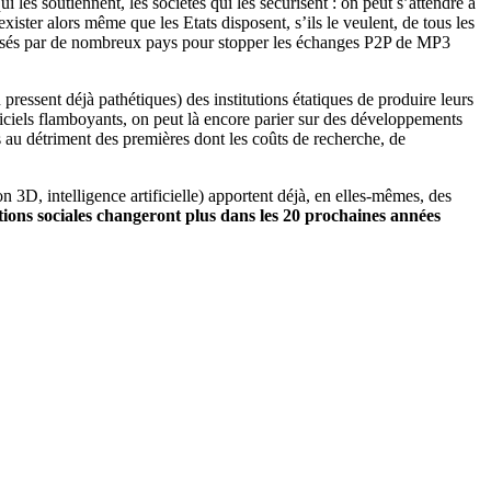
les soutiennent, les sociétés qui les sécurisent : on peut s’attendre à
xister alors même que les Etats disposent, s’ils le veulent, de tous les
dépensés par de nombreux pays pour stopper les échanges P2P de MP3
 pressent déjà pathétiques) des institutions étatiques de produire leurs
giciels flamboyants, on peut là encore parier sur des développements
 au détriment des premières dont les coûts de recherche, de
D, intelligence artificielle) apportent déjà, en elles-mêmes, des
ations sociales changeront plus dans les 20 prochaines années