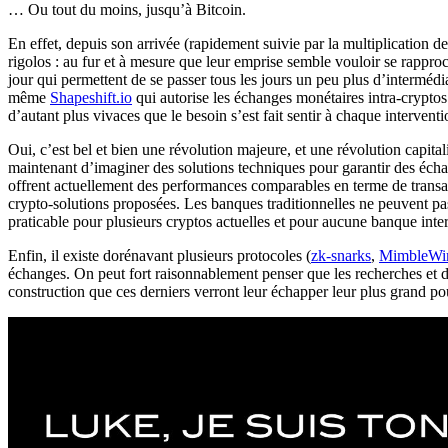
… Ou tout du moins, jusqu’à Bitcoin.
En effet, depuis son arrivée (rapidement suivie par la multiplication d
rigolos : au fur et à mesure que leur emprise semble vouloir se rapproch
jour qui permettent de se passer tous les jours un peu plus d’intermédi
même
Shapeshift.io
qui autorise les échanges monétaires intra-cryptos
d’autant plus vivaces que le besoin s’est fait sentir à chaque intervent
Oui, c’est bel et bien une révolution majeure, et une révolution capitali
maintenant d’imaginer des solutions techniques pour garantir des échang
offrent actuellement des performances comparables en terme de transactio
crypto-solutions proposées. Les banques traditionnelles ne peuvent pa
praticable pour plusieurs cryptos actuelles et pour aucune banque inter
Enfin, il existe dorénavant plusieurs protocoles (
zk-snarks
,
MimbleWi
échanges. On peut fort raisonnablement penser que les recherches et 
construction que ces derniers verront leur échapper leur plus grand pouv