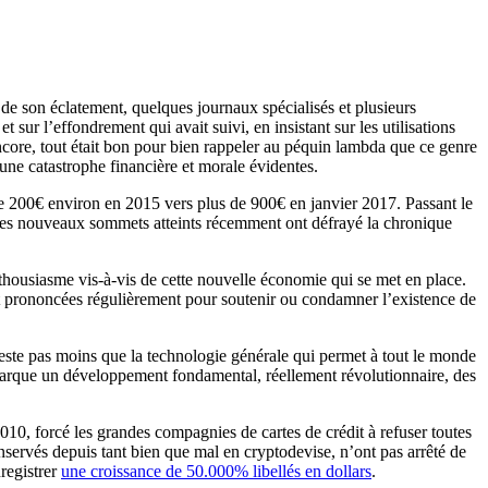
 de son éclatement, quelques journaux spécialisés et plusieurs
 sur l’effondrement qui avait suivi, en insistant sur les utilisations
encore, tout était bon pour bien rappeler au péquin lambda que ce genre
 une catastrophe financière et morale évidentes.
 de 200€ environ en 2015 vers plus de 900€ en janvier 2017. Passant le
 les nouveaux sommets atteints récemment ont défrayé la chronique
enthousiasme vis-à-vis de cette nouvelle économie qui se met en place.
ont prononcées régulièrement pour soutenir ou condamner l’existence de
n reste pas moins que la technologie générale qui permet à tout le monde
 marque un développement fondamental, réellement révolutionnaire, des
2010, forcé les grandes compagnies de cartes de crédit à refuser toutes
onservés depuis tant bien que mal en cryptodevise, n’ont pas arrêté de
registrer
une croissance de 50.000% libellés en dollars
.