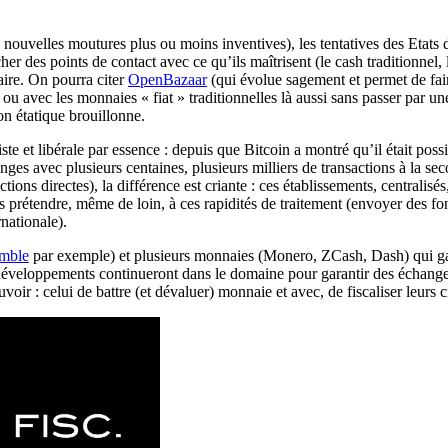
e nouvelles moutures plus ou moins inventives), les tentatives des Etats 
er des points de contact avec ce qu’ils maîtrisent (le cash traditionnel,
aire. On pourra citer
OpenBazaar
(qui évolue sagement et permet de faire
 ou avec les monnaies « fiat » traditionnelles là aussi sans passer par 
ion étatique brouillonne.
ste et libérale par essence : depuis que Bitcoin a montré qu’il était possi
es avec plusieurs centaines, plusieurs milliers de transactions à la sec
ns directes), la différence est criante : ces établissements, centralisés
s prétendre, même de loin, à ces rapidités de traitement (envoyer des fo
nationale).
mble
par exemple) et plusieurs monnaies (Monero, ZCash, Dash) qui gar
développements continueront dans le domaine pour garantir des échanges
oir : celui de battre (et dévaluer) monnaie et avec, de fiscaliser leurs c