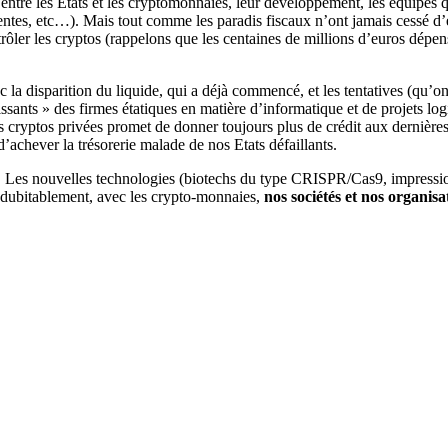
ntre les Etats et les cryptomonnaies, leur développement, les équipes qui 
igentes, etc…). Mais tout comme les paradis fiscaux n’ont jamais cessé d’e
contrôler les cryptos (rappelons que les centaines de millions d’euros 
ec la disparition du liquide, qui a déjà commencé, et les tentatives (qu’on
sants » des firmes étatiques en matière d’informatique et de projets lo
 cryptos privées promet de donner toujours plus de crédit aux dernières
’achever la trésorerie malade de nos Etats défaillants.
Les nouvelles technologies (biotechs du type CRISPR/Cas9, impression 3
ndubitablement, avec les crypto-monnaies,
nos sociétés et nos organis