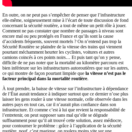
En outre, on ne peut pas s’empêcher de penser que l’infrastructure
elle-même, soigneusement mise à l’écart de toute discussion de fond
concernant la sécurité routière, a tout de même un petit rôle à jouer.
Comment ne pas constater que nombre de passages à niveau sont
encore mal ou peu protégés en France et qu’ils sont la cause
d’accidents fréquents, souvent mortels ? On n’entend pas trop la
Sécurité Routière se plaindre de la vitesse des trains qui viennent
pourtant méchamment heurter les cyclistes, voitures et autres
camions coincés à ces points noirs… Et puis tant qu’on y pense,
difficile de ne pas noter que la mortalité au kilomètre parcouru est
bien inférieure sur les infrastructures autoroutières que sur les autres,
ce qui montre de façon pourtant limpide que
la vitesse n’est pas le
facteur principal dans la mortalité routière
.
À tout prendre, la baisse de vitesse sur l’infrastructure à dépendance
de l’État aurait tendance à indiquer surtout que ce dernier n’ose plus
laisser les gens rouler à une vitesse normale, celle observée dans les
autres pays en tout cas, car il n’aurait plus confiance dans son
infrastructure. Et comme c’est à lui que revient la responsabilité de
l’entretenir, on peut supposer sans mal qu’elle se dégrade
suffisamment pour qu’il ait trouvé cette solution, assez médiocre,
pour contourner le problème : grâce à l’application de la sécurité
routière, pouf, c’est magique, on roulera moins vite sur une