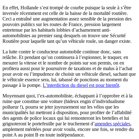
En effet, Hollande s’est trompé de courbe puisque la seule à s’être
inversée récemment est celle de la baisse de la mortalité routière.
Ceci a entraîné une augmentation assez sensible de la pression des
pouvoirs publics sur les routes de France, pression largement
entretenue par les habituels lobbies d’acharnement anti-
automobilistes au premier rang desquels on trouve une Sécurité
Routière pour laquelle tant qu’un véhicule roule, un danger existe.
La lutte contre le conducteur automobile continue donc, sans
relâche. Et pendant qu’on continuera à l’espionner, le traquer, en
mesurer la vitesse et le nombre de points sur son permis, on en
profitera aussi pour le poursuivre de taxations et de malus à l’achat
pour avoir eu l’impudence de choisir un véhicule diesel, sachant que
le véhicule essence sera, lui, tabassé de ponctions au moment du
passage à la pompe.
L’interdiction du diesel est pour bientôt
.
Moyennant quoi, l’ex-automobiliste, échappant à l’opprobre et à la
ruine que constitue une voiture (hideux engin d’individualisme
pollueur !), pourra se jeter joyeusement sur les vélos que les
municipalités lui mettront à disposition, pour profiter de l’affabilité
des agents de police locaux qui lui remonteront les bretelles et lui
grignoteront le portefeuille par le truchement d’
amendes spéciales
,
amplement méritées pour avoir voulu, encore une fois, se rendre du
point A au point B en toute indépendance.