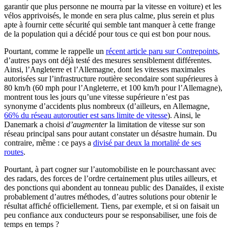
garantir que plus personne ne mourra par la vitesse en voiture) et les
vélos apprivoisés, le monde en sera plus calme, plus serein et plus
apte à fournir cette sécurité qui semble tant manquer à cette frange
de la population qui a décidé pour tous ce qui est bon pour nous.
Pourtant, comme le rappelle un
récent article paru sur Contrepoints
,
d’autres pays ont déjà testé des mesures sensiblement différentes.
Ainsi, l’Angleterre et l’Allemagne, dont les vitesses maximales
autorisées sur l’infrastructure routière secondaire sont supérieures à
80 km/h (60 mph pour l’Angleterre, et 100 km/h pour l’Allemagne),
montrent tous les jours qu’une vitesse supérieure n’est pas
synonyme d’accidents plus nombreux (d’ailleurs, en Allemagne,
66% du réseau autoroutier est sans limite de vitesse
). Ainsi, le
Danemark a choisi
d’augmenter
la limitation de vitesse sur son
réseau principal sans pour autant constater un désastre humain. Du
contraire, même : ce pays a
divisé par deux la mortalité de ses
routes
.
Pourtant, à part cogner sur l’automobiliste en le pourchassant avec
des radars, des forces de l’ordre certainement plus utiles ailleurs, et
des ponctions qui abondent au tonneau public des Danaïdes, il existe
probablement d’autres méthodes, d’autres solutions pour obtenir le
résultat affiché officiellement. Tiens, par exemple, et si on faisait un
peu confiance aux conducteurs pour se responsabiliser, une fois de
temps en temps ?