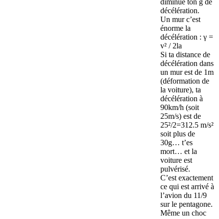
diminue ton g de
décélération.
Un mur c’est
énorme la
décélération : γ =
v² / 2la
Si ta distance de
décélération dans
un mur est de 1m
(déformation de
la voiture), ta
décélération à
90km/h (soit
25m/s) est de
25²/2=312.5 m/s²
soit plus de
30g… t’es
mort… et la
voiture est
pulvérisé.
C’est exactement
ce qui est arrivé à
l’avion du 11/9
sur le pentagone.
Même un choc