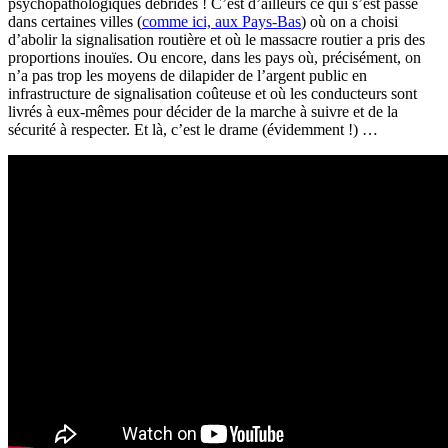
psychopathologiques débridés ! C’est d’ailleurs ce qui s’est passé
dans certaines villes (
comme ici, aux Pays-Bas
) où on a choisi
d’abolir la signalisation routière et où le massacre routier a pris des
proportions inouïes. Ou encore, dans les pays où, précisément, on
n’a pas trop les moyens de dilapider de l’argent public en
infrastructure de signalisation coûteuse et où les conducteurs sont
livrés à eux-mêmes pour décider de la marche à suivre et de la
sécurité à respecter. Et là, c’est le drame (évidemment !) …