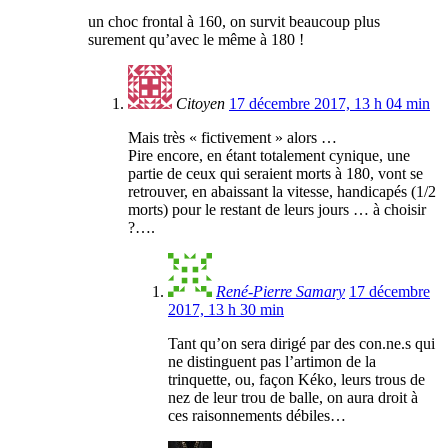
un choc frontal à 160, on survit beaucoup plus
surement qu’avec le même à 180 !
Citoyen
17 décembre 2017, 13 h 04 min
Mais très « fictivement » alors …
Pire encore, en étant totalement cynique, une
partie de ceux qui seraient morts à 180, vont se
retrouver, en abaissant la vitesse, handicapés (1/2
morts) pour le restant de leurs jours … à choisir
?….
René-Pierre Samary
17 décembre
2017, 13 h 30 min
Tant qu’on sera dirigé par des con.ne.s qui
ne distinguent pas l’artimon de la
trinquette, ou, façon Kéko, leurs trous de
nez de leur trou de balle, on aura droit à
ces raisonnements débiles…