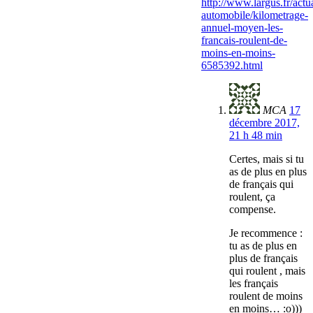
http://www.largus.fr/actua
automobile/kilometrage-
annuel-moyen-les-
francais-roulent-de-
moins-en-moins-
6585392.html
MCA
17
décembre 2017,
21 h 48 min
Certes, mais si tu
as de plus en plus
de français qui
roulent, ça
compense.
Je recommence :
tu as de plus en
plus de français
qui roulent , mais
les français
roulent de moins
en moins… :o)))