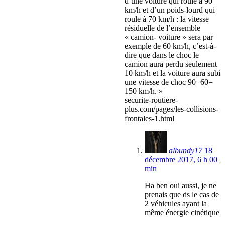
d’une voiture qui roule à 90
km/h et d’un poids-lourd qui
roule à 70 km/h : la vitesse
résiduelle de l’ensemble
« camion- voiture » sera par
exemple de 60 km/h, c’est-à-
dire que dans le choc le
camion aura perdu seulement
10 km/h et la voiture aura subi
une vitesse de choc 90+60=
150 km/h. »
securite-routiere-
plus.com/pages/les-collisions-
frontales-1.html
albundy17
18
décembre 2017, 6 h 00
min
Ha ben oui aussi, je ne
prenais que ds le cas de
2 véhicules ayant la
même énergie cinétique