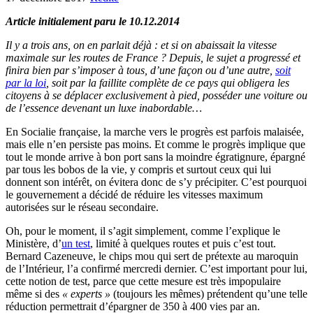
Article initialement paru le 10.12.2014
Il y a trois ans, on en parlait déjà : et si on abaissait la vitesse
maximale sur les routes de France ? Depuis, le sujet a progressé et
finira bien par s’imposer à tous, d’une façon ou d’une autre,
soit
par la loi
, soit par la faillite complète de ce pays qui obligera les
citoyens à se déplacer exclusivement à pied, posséder une voiture ou
de l’essence devenant un luxe inabordable…
En Socialie française, la marche vers le progrès est parfois malaisée,
mais elle n’en persiste pas moins. Et comme le progrès implique que
tout le monde arrive à bon port sans la moindre égratignure, épargné
par tous les bobos de la vie, y compris et surtout ceux qui lui
donnent son intérêt, on évitera donc de s’y précipiter. C’est pourquoi
le gouvernement a décidé de réduire les vitesses maximum
autorisées sur le réseau secondaire.
Oh, pour le moment, il s’agit simplement, comme l’explique le
Ministère, d’
un test
, limité à quelques routes et puis c’est tout.
Bernard Cazeneuve, le chips mou qui sert de prétexte au maroquin
de l’Intérieur, l’a confirmé mercredi dernier. C’est important pour lui,
cette notion de test, parce que cette mesure est très impopulaire
même si des
« experts »
(toujours les mêmes) prétendent qu’une telle
réduction permettrait d’épargner de 350 à 400 vies par an.