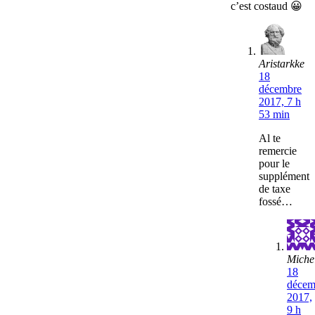
c’est costaud 😀
Aristarkke
18
décembre
2017, 7 h
53 min
Al te
remercie
pour le
supplément
de taxe
fossé…
Miche
18
décem
2017,
9 h