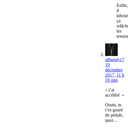
Enfin,
il
labour
ça
relâch
les
tensio
albundy17
19
décembre
2017, 11 h
59 min
« j’ai
accéléré »
Ouais, tu
t’es gouré
de pédale,
quoi…