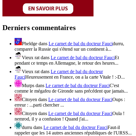
Derniers commentaires
Pheldge
dans
Le carnet de bal du docteur Fauci
durru,
comparer la Russie qui s'étend sur un continent à...
Vieux rat
dans
Le carnet de bal du docteur Fauci
Et
pendant ce temps en Allemagne, le retour des heures...
Vieux rat
dans
Le carnet de bal du docteur
Fauci
Heureusement en France, on a la carte Vitale ! :-D...
Murps
dans
Le carnet de bal du docteur Fauci
C'est
comme le mégafeu de Gironde sans précédent que jamais...
Citoyen
dans
Le carnet de bal du docteur Fauci
Oups :
erreur : ...parti chercher ...
Citoyen
dans
Le carnet de bal du docteur Fauci
Oula !
nemrod, il y a confusion ! Quand j'ai...
durru
dans
Le carnet de bal du docteur Fauci
Faut-il
rappeler que les 14 autres anciennes républiques de l'URSS...