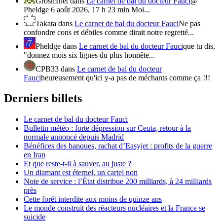
Grosminet
dans
Le carnet de bal du docteur Fauci
@
Pheldge 6 août 2026, 17 h 23 min Moi...
Takata
dans
Le carnet de bal du docteur Fauci
Ne pas
confondre cons et débiles comme dirait notre regretté...
Pheldge
dans
Le carnet de bal du docteur Fauci
que tu dis,
"donnez mois six lignes du plus honnête...
CPB33
dans
Le carnet de bal du docteur
Fauci
heureusement qu'ici y-a pas de méchants comme ça !!!
Derniers billets
Le carnet de bal du docteur Fauci
Bulletin météo : forte dépression sur Ceuta, retour à la
normale annoncé depuis Madrid
Bénéfices des banques, rachat d’Easyjet : profits de la guerre
en Iran
Et que reste-t-il à sauver, au juste ?
Un diamant est éternel, un cartel non
Note de service : l’État distribue 200 milliards, à 24 milliards
près
Cette forêt interdite aux moins de quinze ans
Le monde construit des réacteurs nucléaires et la France se
suicide