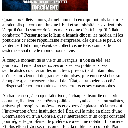
Quant aux Gilets Jaunes, à quel moment ceux qui ont pris la parole
auraient-ils pu comprendre que l’État et son obésité les avaient mis
là, qu’il était la source de leurs maux et que c’était lui qu’il fallait
combattre ?
Personne ne le leur a jamais dit
: ni les médias, ni les
politiciens ; l’école républicaine s’empresse, dès qu’elle le peut, de
vanter cet État omniprésent, ce collectivisme tous azimuts, le
système social que le monde nous envie.
À chaque moment de la vie d’un Français, il voit sa télé, ses
journaux, il entend sa radio, ses artistes, ses politiciens, ses
syndicalistes cracher sur les initiatives privées (et d’autant plus
qu’elles proviennent de grandes entreprises, pire encore si elles sont
étrangères), et encenser le travail de l’État, en rappeler son côté
indispensable tout en minimisant ses erreurs et ses catastrophes.
À chaque crise, à chaque fait divers, à chaque absurdité de la vie
courante, il entend ces mêmes politiciens, syndicalistes, journalistes,
artistes, philosophes, professeurs et experts de plateau réclamer qui
l’intervention d’une institution de l’État, qui la mise en place d’une
Commission ou d’un Conseil, qui l’intercession d’un corps constitué
pour régler le problème, de préférence avec une dotation financière.
Et plus elle est grosse, plus on en fera la publicité, à coup de Plan