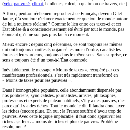
(
vélo
,
pauvreté
,
climat
, banlieues, calcul, à quatre ou de travers, etc.)
À force, peut-on réellement reprocher à ce Français, devenu Gilet
Jaune, d’à son tour réclamer exactement ce que tout le monde autour
de lui a toujours réclamé ? Comme le lien entre ces taxes-ci et cet
État obèse-là a consciencieusement été évité par tout le monde, pas
étonnant qu’il ne soit pas plus fait à ce moment.
Mieux encore : depuis cinq décennies, ce sont toujours les mêmes
qui ont toujours manifesté, organisé les mots d’ordre, canalisé les
foules et leurs ardeurs, toujours dans le même sens. Sans surprise, ce
sens a toujours été d’un tout-à-l’État commode.
Inévitablement, le message « Moins de taxes », récupéré par ces
manifestants professionnels, s’est très rapidement transformé en
« Moins de taxes
pour les pauvres
».
Dans l’iconographie populaire, celle abondamment dispensée par
nos politiciens, syndicalistes, journalistes, artistes, philosophes,
professeurs et experts de plateau habituels, s’il y a des pauvres, c’est
parce qu’il y a des riches. Tout le monde le dit. Il faudra donc taxer
les riches (encore plus). Eh oui : la France souffre d’avoir trop de
pauvres. Avec cette logique implacable, il faut donc appauvrir les
riches : ça fera … moins de riches et plus de pauvres. Problème
résolu, non ?