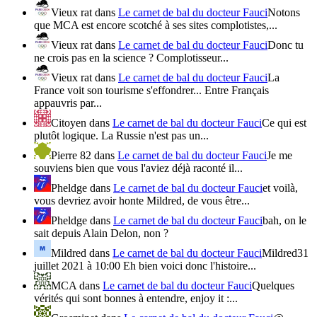
Vieux rat
dans
Le carnet de bal du docteur Fauci
Notons
que MCA est encore scotché à ses sites complotistes,...
Vieux rat
dans
Le carnet de bal du docteur Fauci
Donc tu
ne crois pas en la science ? Complotisseur...
Vieux rat
dans
Le carnet de bal du docteur Fauci
La
France voit son tourisme s'effondrer... Entre Français
appauvris par...
Citoyen
dans
Le carnet de bal du docteur Fauci
Ce qui est
plutôt logique. La Russie n'est pas un...
Pierre 82
dans
Le carnet de bal du docteur Fauci
Je me
souviens bien que vous l'aviez déjà raconté il...
Pheldge
dans
Le carnet de bal du docteur Fauci
et voilà,
vous devriez avoir honte Mildred, de vous être...
Pheldge
dans
Le carnet de bal du docteur Fauci
bah, on le
sait depuis Alain Delon, non ?
Mildred
dans
Le carnet de bal du docteur Fauci
Mildred31
juillet 2021 à 10:00 Eh bien voici donc l'histoire...
MCA
dans
Le carnet de bal du docteur Fauci
Quelques
vérités qui sont bonnes à entendre, enjoy it :...