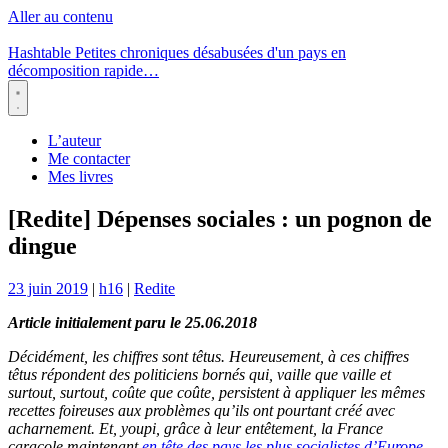
Aller au contenu
Hashtable
Petites chroniques désabusées d'un pays en
décomposition rapide…
Menu
L’auteur
Me contacter
Mes livres
[Redite] Dépenses sociales : un pognon de
dingue
23 juin 2019
|
h16
|
Redite
Article initialement paru le 25.06.2018
Décidément, les chiffres sont têtus. Heureusement, à ces chiffres
têtus répondent des politiciens bornés qui, vaille que vaille et
surtout, surtout, coûte que coûte, persistent à appliquer les mêmes
recettes foireuses aux problèmes qu’ils ont pourtant créé avec
acharnement. Et, youpi, grâce à leur entêtement, la France
caracole maintenant
en tête des pays les plus socialistes d’Europe
,