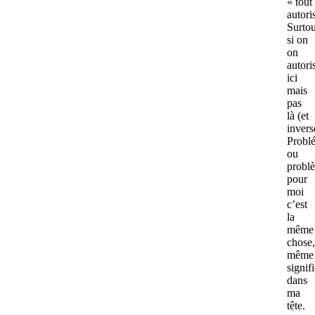
« tout
autori
Surtou
si on
on
autori
ici
mais
pas
là (et
invers
Probl
ou
probl
pour
moi
c’est
la
même
chose,
même
signif
dans
ma
tête.