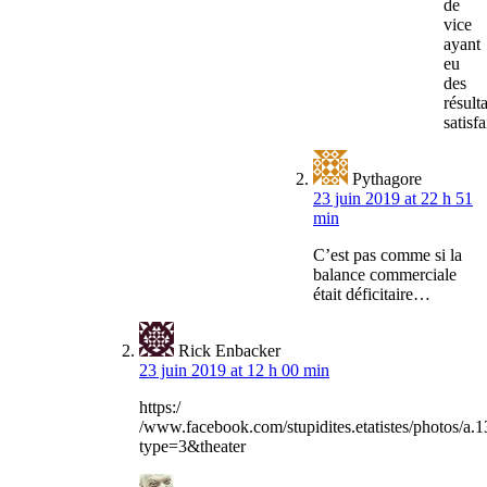
de
vice
ayant
eu
des
résulta
satisf
Pythagore
23 juin 2019 at 22 h 51
min
C’est pas comme si la
balance commerciale
était déficitaire…
Rick Enbacker
23 juin 2019 at 12 h 00 min
https:/
/www.facebook.com/stupidites.etatistes/photos
type=3&theater