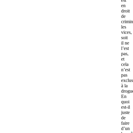
est
en
droit
de
crimin
les
vices,
soit
il ne
l’est
pas,
et
cela
n’est
pas
exclus
à la
drogu
En
quoi
est-il
juste
de
faire
d’un