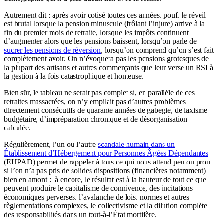
Autrement dit : après avoir cotisé toutes ces années, pouf, le réveil
est brutal lorsque la pension minuscule (frôlant l’injure) arrive à la
fin du premier mois de retraite, lorsque les impôts continuent
d’augmenter alors que les pensions baissent, lorsqu’on parle de
sucrer les pensions de réversion
, lorsqu’on comprend qu’on s’est fait
complètement avoir. On n’évoquera pas les pensions grotesques de
la plupart des artisans et autres commerçants que leur verse un RSI à
la gestion à la fois catastrophique et honteuse.
Bien sûr, le tableau ne serait pas complet si, en parallèle de ces
retraites massacrées, on n’y empilait pas d’autres problèmes
directement consécutifs de quarante années de gabegie, de laxisme
budgétaire, d’impréparation chronique et de désorganisation
calculée.
Régulièrement, l’un ou l’autre
scandale humain dans un
Établissement d’Hébergement pour Personnes Âgées Dépendantes
(EHPAD) permet de rappeler à tous ce qui nous attend peu ou prou
si l’on n’a pas pris de solides dispositions (financières notamment)
bien en amont : là encore, le résultat est à la hauteur de tout ce que
peuvent produire le capitalisme de connivence, des incitations
économiques perverses, l’avalanche de lois, normes et autres
règlementations complexes, le collectivisme et la dilution complète
des responsabilités dans un tout-à-l’État mortifère.