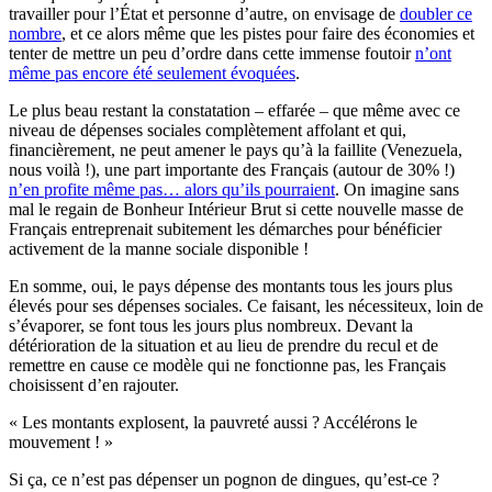
travailler pour l’État et personne d’autre, on envisage de
doubler ce
nombre
, et ce alors même que les pistes pour faire des économies et
tenter de mettre un peu d’ordre dans cette immense foutoir
n’ont
même pas encore été seulement évoquées
.
Le plus beau restant la constatation – effarée – que même avec ce
niveau de dépenses sociales complètement affolant et qui,
financièrement, ne peut amener le pays qu’à la faillite (Venezuela,
nous voilà !), une part importante des Français (autour de 30% !)
n’en profite même pas… alors qu’ils pourraient
. On imagine sans
mal le regain de Bonheur Intérieur Brut si cette nouvelle masse de
Français entreprenait subitement les démarches pour bénéficier
activement de la manne sociale disponible !
En somme, oui, le pays dépense des montants tous les jours plus
élevés pour ses dépenses sociales. Ce faisant, les nécessiteux, loin de
s’évaporer, se font tous les jours plus nombreux. Devant la
détérioration de la situation et au lieu de prendre du recul et de
remettre en cause ce modèle qui ne fonctionne pas, les Français
choisissent d’en rajouter.
« Les montants explosent, la pauvreté aussi ? Accélérons le
mouvement ! »
Si ça, ce n’est pas dépenser un pognon de dingues, qu’est-ce ?