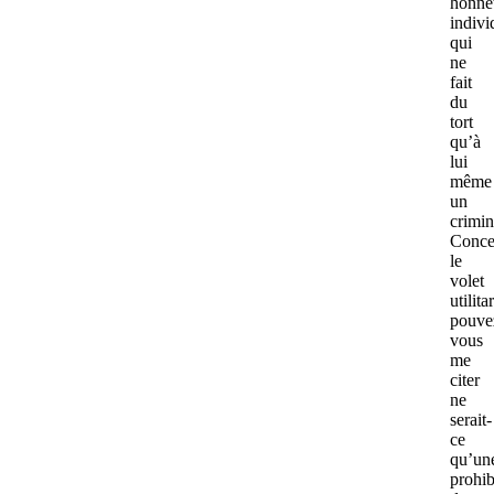
honnê
indivi
qui
ne
fait
du
tort
qu’à
lui
même
un
crimin
Conce
le
volet
utilita
pouve
vous
me
citer
ne
serait-
ce
qu’un
prohib