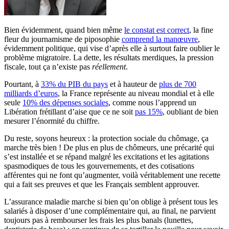
Bien évidemment, quand bien même
le constat est correct
, la fine
fleur du journamisme de piposophie
comprend la manœuvre
,
évidemment politique, qui vise d’après elle à surtout faire oublier le
problème migratoire. La dette, les résultats merdiques, la pression
fiscale, tout ça n’existe pas
réellement
.
Pourtant, à
33% du PIB du pays
et à hauteur de
plus de 700
milliards d’euros
, la France représente au niveau mondial et à elle
seule
10% des dépenses sociales
, comme nous l’apprend un
Libération frétillant d’aise que ce ne soit
pas 15%
, oubliant de bien
mesurer l’énormité du chiffre.
Du reste, soyons heureux : la protection sociale du chômage, ça
marche très bien ! De plus en plus de chômeurs, une précarité qui
s’est installée et se répand malgré les excitations et les agitations
spasmodiques de tous les gouvernements, et des cotisations
afférentes qui ne font qu’augmenter, voilà véritablement une recette
qui a fait ses preuves et que les Français semblent approuver.
L’assurance maladie marche si bien qu’on oblige à présent tous les
salariés à disposer d’une complémentaire qui, au final, ne parvient
toujours pas à rembourser les frais les plus banals (lunettes,