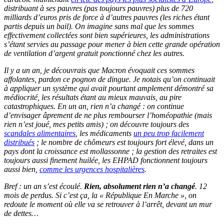
distribuant à ses pauvres (pas toujours pauvres) plus de 720
milliards d’euros pris de force à d’autres pauvres (les riches étant
partis depuis un bail). On imagine sans mal que les sommes
effectivement collectées sont bien supérieures, les administrations
s’étant servies au passage pour mener à bien cette grande opération
de ventilation d’argent gratuit ponctionné chez les autres.
Il y a un an, je découvrais que Macron évoquait ces sommes
affolantes, pardon ce pognon de dingue. Je notais qu’on continuait
à appliquer un système qui avait pourtant amplement démontré sa
médiocrité, les résultats étant au mieux mauvais, au pire
catastrophiques. En un an, rien n’a changé : on continue
d’envisager âprement de ne plus rembourser l’homéopathie (mais
rien n’est joué, mes petits amis) ; on découvre toujours des
scandales alimentaires
, les médicaments
un peu trop facilement
distribués
; le nombre de chômeurs est toujours fort élevé, dans un
pays dont la croissance est mollassonne ; la gestion des retraites est
toujours aussi finement huilée, les EHPAD fonctionnent toujours
aussi bien,
comme les urgences hospitalières
.
Bref : un an s’est écoulé.
Rien, absolument rien n’a changé
. 12
mois de perdus. Si c’est ça, la « République En Marche », on
redoute le moment où elle va se retrouver à l’arrêt, devant un mur
de dettes…