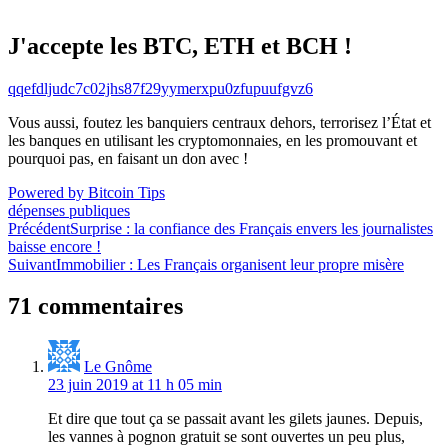
J'accepte les BTC, ETH et BCH !
qqefdljudc7c02jhs87f29yymerxpu0zfupuufgvz6
Vous aussi, foutez les banquiers centraux dehors, terrorisez l’État et
les banques en utilisant les cryptomonnaies, en les promouvant et
pourquoi pas, en faisant un don avec !
Powered by Bitcoin Tips
dépenses publiques
Navigation
Précédent
Surprise : la confiance des Français envers les journalistes
baisse encore !
de
Suivant
Immobilier : Les Français organisent leur propre misère
l’article
71 commentaires
Le Gnôme
23 juin 2019 at 11 h 05 min
Et dire que tout ça se passait avant les gilets jaunes. Depuis,
les vannes à pognon gratuit se sont ouvertes un peu plus,