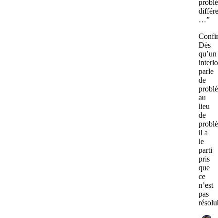
probl
différ
…”
Confi
Dès
qu’un
interl
parle
de
probl
au
lieu
de
probl
il a
le
parti
pris
que
ce
n’est
pas
résolu