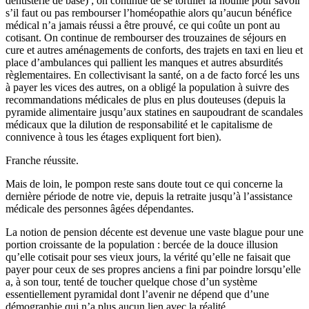
dentisterie de base) ; on continue de se tortiller la nouille pour savoir
s’il faut ou pas rembourser l’homéopathie alors qu’aucun bénéfice
médical n’a jamais réussi a être prouvé, ce qui coûte un pont au
cotisant. On continue de rembourser des trouzaines de séjours en
cure et autres aménagements de conforts, des trajets en taxi en lieu et
place d’ambulances qui pallient les manques et autres absurdités
règlementaires. En collectivisant la santé, on a de facto forcé les uns
à payer les vices des autres, on a obligé la population à suivre des
recommandations médicales de plus en plus douteuses (depuis la
pyramide alimentaire jusqu’aux statines en saupoudrant de scandales
médicaux que la dilution de responsabilité et le capitalisme de
connivence à tous les étages expliquent fort bien).
Franche réussite.
Mais de loin, le pompon reste sans doute tout ce qui concerne la
dernière période de notre vie, depuis la retraite jusqu’à l’assistance
médicale des personnes âgées dépendantes.
La notion de pension décente est devenue une vaste blague pour une
portion croissante de la population : bercée de la douce illusion
qu’elle cotisait pour ses vieux jours, la vérité qu’elle ne faisait que
payer pour ceux de ses propres anciens a fini par poindre lorsqu’elle
a, à son tour, tenté de toucher quelque chose d’un système
essentiellement pyramidal dont l’avenir ne dépend que d’une
démographie qui n’a plus aucun lien avec la réalité.