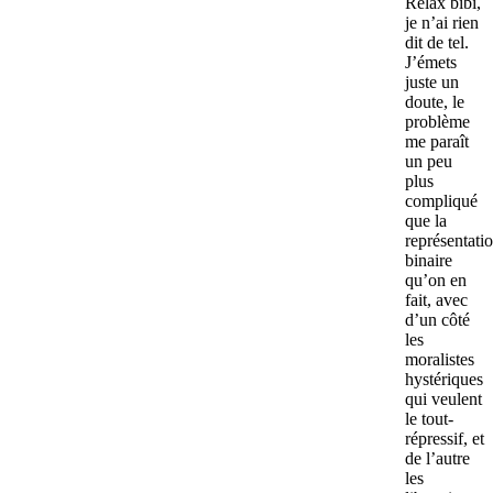
Relax bibi,
je n’ai rien
dit de tel.
J’émets
juste un
doute, le
problème
me paraît
un peu
plus
compliqué
que la
représentati
binaire
qu’on en
fait, avec
d’un côté
les
moralistes
hystériques
qui veulent
le tout-
répressif, et
de l’autre
les