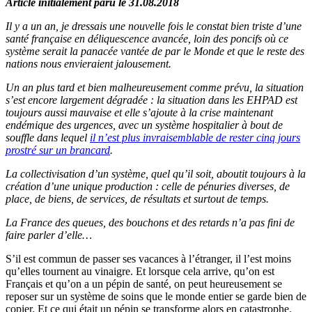
Article initialement paru le 31.08.2018
Il y a un an, je dressais une nouvelle fois le constat bien triste d’une
santé française en déliquescence avancée, loin des poncifs où ce
système serait la panacée vantée de par le Monde et que le reste des
nations nous envieraient jalousement.
Un an plus tard et bien malheureusement comme prévu, la situation
s’est encore largement dégradée : la situation dans les EHPAD est
toujours aussi mauvaise et elle s’ajoute à la crise maintenant
endémique des urgences, avec un système hospitalier à bout de
souffle dans lequel
il n’est plus invraisemblable de rester cinq jours
prostré sur un brancard
.
La collectivisation d’un système, quel qu’il soit, aboutit toujours à la
création d’une unique production : celle de pénuries diverses, de
place, de biens, de services, de résultats et surtout de temps.
La France des queues, des bouchons et des retards n’a pas fini de
faire parler d’elle…
S’il est commun de passer ses vacances à l’étranger, il l’est moins
qu’elles tournent au vinaigre. Et lorsque cela arrive, qu’on est
Français et qu’on a un pépin de santé, on peut heureusement se
reposer sur un système de soins que le monde entier se garde bien de
copier. Et ce qui était un pépin se transforme alors en catastrophe.