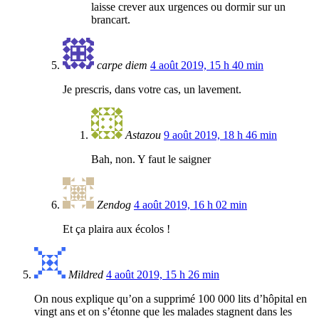
laisse crever aux urgences ou dormir sur un
brancart.
carpe diem
4 août 2019, 15 h 40 min
Je prescris, dans votre cas, un lavement.
Astazou
9 août 2019, 18 h 46 min
Bah, non. Y faut le saigner
Zendog
4 août 2019, 16 h 02 min
Et ça plaira aux écolos !
Mildred
4 août 2019, 15 h 26 min
On nous explique qu’on a supprimé 100 000 lits d’hôpital en
vingt ans et on s’étonne que les malades stagnent dans les