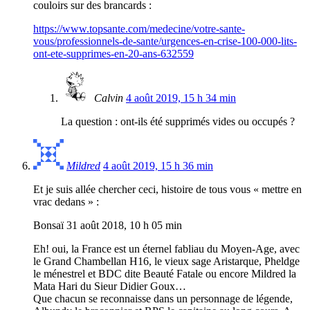
couloirs sur des brancards :
https://www.topsante.com/medecine/votre-sante-
vous/professionnels-de-sante/urgences-en-crise-100-000-lits-
ont-ete-supprimes-en-20-ans-632559
Calvin
4 août 2019, 15 h 34 min
La question : ont-ils été supprimés vides ou occupés ?
Mildred
4 août 2019, 15 h 36 min
Et je suis allée chercher ceci, histoire de tous vous « mettre en
vrac dedans » :
Bonsaï 31 août 2018, 10 h 05 min
Eh! oui, la France est un éternel fabliau du Moyen-Age, avec
le Grand Chambellan H16, le vieux sage Aristarque, Pheldge
le ménestrel et BDC dite Beauté Fatale ou encore Mildred la
Mata Hari du Sieur Didier Goux…
Que chacun se reconnaisse dans un personnage de légende,