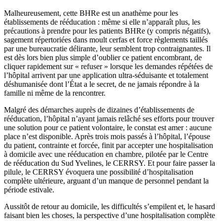
Malheureusement, cette BHRe est un anathème pour les
établissements de rééducation : même si elle n’apparaît plus, les
précautions à prendre pour les patients BHRe (y compris négatifs),
sagement répertoriées dans moult cerfas et force règlements taillés
par une bureaucratie délirante, leur semblent trop contraignantes. Il
est dès lors bien plus simple d’oublier ce patient encombrant, de
cliquer rapidement sur « refuser » lorsque les demandes répétées de
l’hôpital arrivent par une application ultra-séduisante et totalement
déshumanisée dont l’État a le secret, de ne jamais répondre à la
famille ni même de la rencontrer.
Malgré des démarches auprès de dizaines d’établissements de
rééducation, l’hôpital n’ayant jamais relâché ses efforts pour trouver
une solution pour ce patient volontaire, le constat est amer : aucune
place n’est disponible. Après trois mois passés à l’hôpital, l’épouse
du patient, contrainte et forcée, finit par accepter une hospitalisation
à domicile avec une rééducation en chambre, pilotée par le Centre
de rééducation du Sud Yvelines, le CERRSY. Et pour faire passer la
pilule, le CERRSY évoquera une possibilité d’hospitalisation
complète ultérieure, arguant d’un manque de personnel pendant la
période estivale.
Aussitôt de retour au domicile, les difficultés s’empilent et, le hasard
faisant bien les choses, la perspective d’une hospitalisation complète