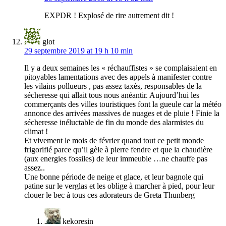
EXPDR ! Explosé de rire autrement dit !
glot
29 septembre 2019 at 19 h 10 min
Il y a deux semaines les « réchauffistes » se complaisaient en
pitoyables lamentations avec des appels à manifester contre
les vilains pollueurs , pas assez taxès, responsables de la
sécheresse qui allait tous nous anéantir. Aujourd’hui les
commerçants des villes touristiques font la gueule car la météo
annonce des arrivées massives de nuages et de pluie ! Finie la
sécheresse inéluctable de fin du monde des alarmistes du
climat !
Et vivement le mois de février quand tout ce petit monde
frigorifié parce qu’il gèle à pierre fendre et que la chaudière
(aux energies fossiles) de leur immeuble …ne chauffe pas
assez..
Une bonne période de neige et glace, et leur bagnole qui
patine sur le verglas et les oblige à marcher à pied, pour leur
clouer le bec à tous ces adorateurs de Greta Thunberg
kekoresin