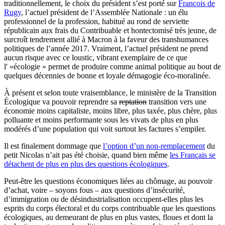
traditionnellement, le choix du président s’est porté sur
François de
Rugy
, l’actuel président de l’Assemblée Nationale : un élu
professionnel de la profession, habitué au rond de serviette
républicain aux frais du Contribuable et hontectomisé très jeune, de
surcroît tendrement allié à Macron à la faveur des transhumances
politiques de l’année 2017. Vraiment, l’actuel président ne prend
aucun risque avec ce loustic, vibrant exemplaire de ce que
l' »écologie » permet de produire comme animal politique au bout de
quelques décennies de bonne et loyale démagogie éco-moralinée.
À présent et selon toute vraisemblance, le ministère de la Transition
Écologique va pouvoir reprendre sa
reptation
transition vers une
économie moins capitaliste, moins libre, plus taxée, plus chère, plus
polluante et moins performante sous les vivats de plus en plus
modérés d’une population qui voit surtout les factures s’empiler.
Il est finalement dommage que
l’option d’un non-remplacement
du
petit Nicolas n’ait pas été choisie, quand bien même
les Français se
détachent de plus en plus des questions écologiques
.
Peut-être les questions économiques liées au chômage, au pouvoir
d’achat, voire – soyons fous – aux questions d’insécurité,
d’immigration ou de désindustrialisation occupent-elles plus les
esprits du corps électoral et du corps contribuable que les questions
écologiques, au demeurant de plus en plus vastes, floues et dont la