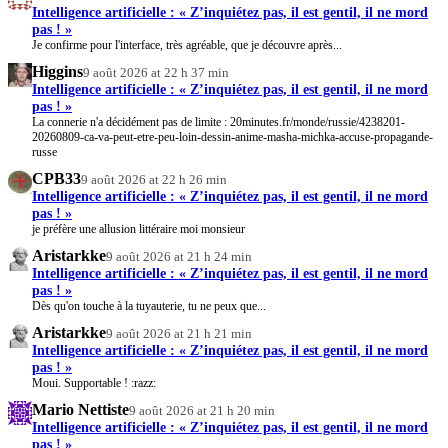
Intelligence artificielle : « Z’inquiétez pas, il est gentil, il ne mord
pas ! »
Je confirme pour l'interface, très agréable, que je découvre après...
Higgins
9 août 2026 at 22 h 37 min
Intelligence artificielle : « Z’inquiétez pas, il est gentil, il ne mord
pas ! »
La connerie n'a décidément pas de limite : 20minutes.fr/monde/russie/4238201-
20260809-ca-va-peut-etre-peu-loin-dessin-anime-masha-michka-accuse-propagande-
russe
CPB33
9 août 2026 at 22 h 26 min
Intelligence artificielle : « Z’inquiétez pas, il est gentil, il ne mord
pas ! »
je préfère une allusion littéraire moi monsieur
Aristarkke
9 août 2026 at 21 h 24 min
Intelligence artificielle : « Z’inquiétez pas, il est gentil, il ne mord
pas ! »
Dès qu'on touche à la tuyauterie, tu ne peux que...
Aristarkke
9 août 2026 at 21 h 21 min
Intelligence artificielle : « Z’inquiétez pas, il est gentil, il ne mord
pas ! »
Moui. Supportable ! :razz:
Mario Nettiste
9 août 2026 at 21 h 20 min
Intelligence artificielle : « Z’inquiétez pas, il est gentil, il ne mord
pas ! »