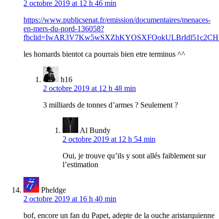
2 octobre 2019 at 12 h 46 min
https://www.publicsenat.fr/emission/documentaires/menaces-
en-mers-du-nord-136058?
fbclid=IwAR3V7Kw5wSXZhKYOSXFOokULBrIdl51c2CHU
les homards bientot ca pourrais bien etre terminus ^^
h16
2 octobre 2019 at 12 h 48 min
3 milliards de tonnes d’armes ? Seulement ?
Al Bundy
2 octobre 2019 at 12 h 54 min
Oui, je trouve qu’ils y sont allés faiblement sur
l’estimation
Pheldge
2 octobre 2019 at 16 h 40 min
bof, encore un fan du Papet, adepte de la ouche aristarquienne