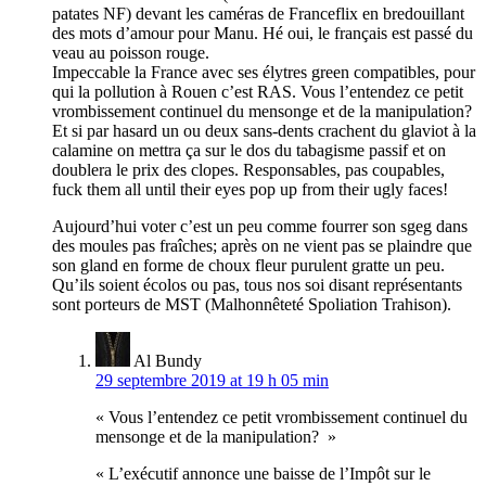
patates NF) devant les caméras de Franceflix en bredouillant
des mots d’amour pour Manu. Hé oui, le français est passé du
veau au poisson rouge.
Impeccable la France avec ses élytres green compatibles, pour
qui la pollution à Rouen c’est RAS. Vous l’entendez ce petit
vrombissement continuel du mensonge et de la manipulation?
Et si par hasard un ou deux sans-dents crachent du glaviot à la
calamine on mettra ça sur le dos du tabagisme passif et on
doublera le prix des clopes. Responsables, pas coupables,
fuck them all until their eyes pop up from their ugly faces!
Aujourd’hui voter c’est un peu comme fourrer son sgeg dans
des moules pas fraîches; après on ne vient pas se plaindre que
son gland en forme de choux fleur purulent gratte un peu.
Qu’ils soient écolos ou pas, tous nos soi disant représentants
sont porteurs de MST (Malhonnêteté Spoliation Trahison).
Al Bundy
29 septembre 2019 at 19 h 05 min
« Vous l’entendez ce petit vrombissement continuel du
mensonge et de la manipulation? »
« L’exécutif annonce une baisse de l’Impôt sur le