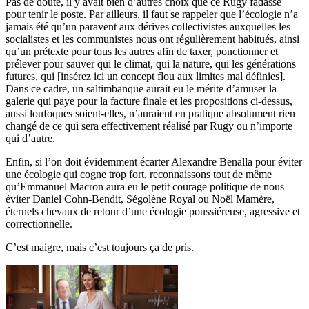
Pas de doute, il y avait bien d’autres choix que ce Rugy fadasse
pour tenir le poste. Par ailleurs, il faut se rappeler que l’écologie n’a
jamais été qu’un paravent aux dérives collectivistes auxquelles les
socialistes et les communistes nous ont régulièrement habitués, ainsi
qu’un prétexte pour tous les autres afin de taxer, ponctionner et
prélever pour sauver qui le climat, qui la nature, qui les générations
futures, qui [insérez ici un concept flou aux limites mal définies].
Dans ce cadre, un saltimbanque aurait eu le mérite d’amuser la
galerie qui paye pour la facture finale et les propositions ci-dessus,
aussi loufoques soient-elles, n’auraient en pratique absolument rien
changé de ce qui sera effectivement réalisé par Rugy ou n’importe
qui d’autre.
Enfin, si l’on doit évidemment écarter Alexandre Benalla pour éviter
une écologie qui cogne trop fort, reconnaissons tout de même
qu’Emmanuel Macron aura eu le petit courage politique de nous
éviter Daniel Cohn-Bendit, Ségolène Royal ou Noël Mamère,
éternels chevaux de retour d’une écologie poussiéreuse, agressive et
correctionnelle.
C’est maigre, mais c’est toujours ça de pris.