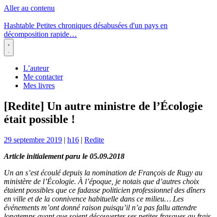
Aller au contenu
Hashtable
Petites chroniques désabusées d'un pays en
décomposition rapide…
Menu
L’auteur
Me contacter
Mes livres
[Redite] Un autre ministre de l’Écologie
était possible !
29 septembre 2019
|
h16
|
Redite
Article initialement paru le 05.09.2018
Un an s’est écoulé depuis la nomination de François de Rugy au
ministère de l’Écologie. À l’époque, je notais que d’autres choix
étaient possibles que ce fadasse politicien professionnel des dîners
en ville et de la connivence habituelle dans ce milieu… Les
événements m’ont donné raison puisqu’il n’a pas fallu attendre
longtemps avant que soient découvertes ses petites frasques au frais