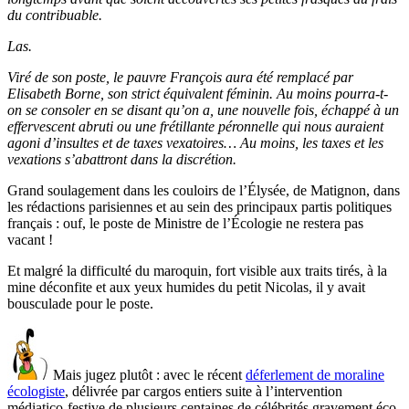
du contribuable.
Las.
Viré de son poste, le pauvre François aura été remplacé par
Elisabeth Borne, son strict équivalent féminin. Au moins pourra-t-
on se consoler en se disant qu’on a, une nouvelle fois, échappé à un
effervescent abruti ou une frétillante péronnelle qui nous auraient
agoni d’insultes et de taxes vexatoires… Au moins, les taxes et les
vexations s’abattront dans la discrétion.
Grand soulagement dans les couloirs de l’Élysée, de Matignon, dans
les rédactions parisiennes et au sein des principaux partis politiques
français : ouf, le poste de Ministre de l’Écologie ne restera pas
vacant !
Et malgré la difficulté du maroquin, fort visible aux traits tirés, à la
mine déconfite et aux yeux humides du petit Nicolas, il y avait
bousculade pour le poste.
Mais jugez plutôt : avec le récent
déferlement de moraline
écologiste
, délivrée par cargos entiers suite à l’intervention
médiatico-festive de plusieurs centaines de célébrités gravement éco-