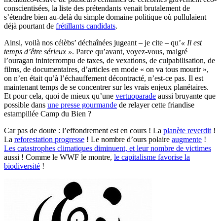
conscientisées, la liste des prétendants venait brutalement de
s’étendre bien au-delà du simple domaine politique où pullulaient
déjà pourtant de
frétillants candidats
.
Ainsi, voilà nos célèbs’ déchaînées jugeant – je cite – qu’
« Il est
temps d’être sérieux »
. Parce qu’avant, voyez-vous, malgré
l’ouragan ininterrompu de taxes, de vexations, de culpabilisation, de
films, de documentaires, d’articles en mode « on va tous mourir »,
on n’en était qu’à l’échauffement décontracté, n’est-ce pas. Il est
maintenant temps de se concentrer sur les vrais enjeux planétaires.
Et pour cela, quoi de mieux qu’une
vertuoparade
aussi bruyante que
possible dans
une presse gourmande
de relayer cette friandise
estampillée Camp du Bien ?
Car pas de doute : l’effondrement est en cours ! La
planète reverdit
!
La
reforestation progresse
! Le nombre d’ours polaire
augmente
!
Les catastrophes climatiques diminuent, et leur nombre de victimes
aussi ! Comme le WWF le montre,
le capitalisme favorise la
biodiversité
!