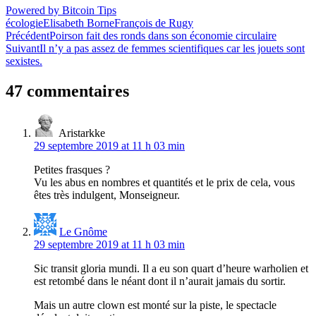
Powered by Bitcoin Tips
écologie
Elisabeth Borne
François de Rugy
Navigation
Précédent
Poirson fait des ronds dans son économie circulaire
Suivant
Il n’y a pas assez de femmes scientifiques car les jouets sont
de
sexistes.
l’article
47 commentaires
Aristarkke
29 septembre 2019 at 11 h 03 min
Petites frasques ?
Vu les abus en nombres et quantités et le prix de cela, vous
êtes très indulgent, Monseigneur.
Le Gnôme
29 septembre 2019 at 11 h 03 min
Sic transit gloria mundi. Il a eu son quart d’heure warholien et
est retombé dans le néant dont il n’aurait jamais du sortir.
Mais un autre clown est monté sur la piste, le spectacle