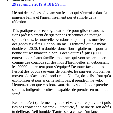
29 septembre 2019 at 18 h 59 min
Hé oui des redites ad vitam sur le sujet qui s’éternise dans la
niaiserie feinte et l’anéantissement pur et simple de la
réflexion.
Très pratique cette écologie carbonée pour glisser dans les
fions préalablement élargis par des décennies de forçage
sphinctériens, les nouvelles versions toujours plus musclées
des godes taxifères. Et hop, un malus renforcé qui va même
doublé en 2020. Un doublé, donc, fion – glotte mais pour la
bonne cause: financer le bonus des voitures à piles (6000
euros) accordé aux familles modestes qui vont se précipiter
comme des coucous sur des nids d’hirondelles en déboursant
les 20000 qui restent pour s’équiper! De toute façon, dans
l’esprit des bobos sauveurs de planète, les pauvres ont bien les
moyens de s’acheter du soda et du Nutella, donc ils n’ont qu’à
économiser et puis si ça ne suffit pas, il prendront le vélo.
Heureusement que ces bons samaritains sont là pour prendre
soin des indigents incultes incapables de prendre en main leur
santé!
Ben oui, c’est ça, ferme ta gueule et va voter le pauvre, et puis
t’es pas content de Macron? T’inquiète, à l’heure de son décès
tu défileras l’œil humide (l’autre sec à cause d’un lance