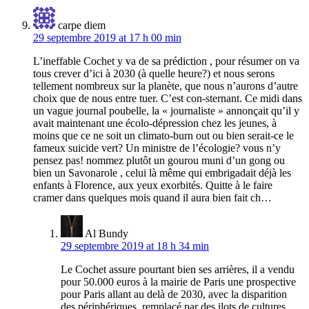
carpe diem
29 septembre 2019 at 17 h 00 min
L’ineffable Cochet y va de sa prédiction , pour résumer on va
tous crever d’ici à 2030 (à quelle heure?) et nous serons
tellement nombreux sur la planète, que nous n’aurons d’autre
choix que de nous entre tuer. C’est con-sternant. Ce midi dans
un vague journal poubelle, la « journaliste » annonçait qu’il y
avait maintenant une écolo-dépression chez les jeunes, à
moins que ce ne soit un climato-burn out ou bien serait-ce le
fameux suicide vert? Un ministre de l’écologie? vous n’y
pensez pas! nommez plutôt un gourou muni d’un gong ou
bien un Savonarole , celui là même qui embrigadait déjà les
enfants à Florence, aux yeux exorbités. Quitte à le faire
cramer dans quelques mois quand il aura bien fait ch…
Al Bundy
29 septembre 2019 at 18 h 34 min
Le Cochet assure pourtant bien ses arrières, il a vendu
pour 50.000 euros à la mairie de Paris une prospective
pour Paris allant au delà de 2030, avec la disparition
des périphériques, remplacé par des ilots de cultures