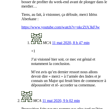
bosser de profiter du week-end avant de plonger dans le
merdier…
Tiens, au fait, à visionner, ça défoule, merci Idriss
Aberkane :
https://www.youtube.com/watch?v=nkcZfA3kFJw
MCA
11 mai 2020, 8 h 47 min
+1
J’ai visionné hier soir, ce mec est génial et
notamment la conclusion.
M’est avis qu’en dernier ressort nous allons
devoir dire « merci » à l’armée des Indes et je
connais un Major qui ferait bien de commencer à
dépoussiérer et ré- accorder sa cornemuse.
MCA
11 mai 2020, 9 h 02 min
Proposition faite par ma pomme pas plus tard qu’hier.