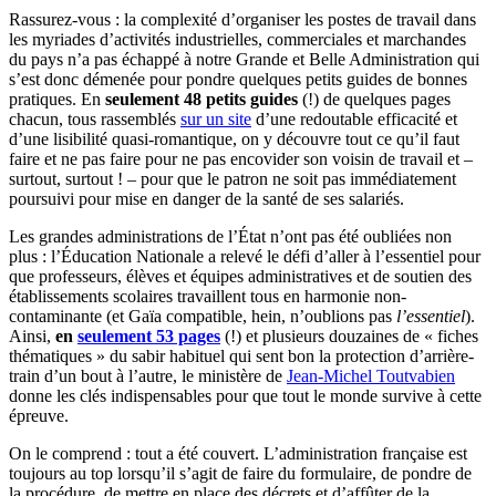
Rassurez-vous : la complexité d’organiser les postes de travail dans
les myriades d’activités industrielles, commerciales et marchandes
du pays n’a pas échappé à notre Grande et Belle Administration qui
s’est donc démenée pour pondre quelques petits guides de bonnes
pratiques. En
seulement 48 petits guides
(!) de quelques pages
chacun, tous rassemblés
sur un site
d’une redoutable efficacité et
d’une lisibilité quasi-romantique, on y découvre tout ce qu’il faut
faire et ne pas faire pour ne pas encovider son voisin de travail et –
surtout, surtout ! – pour que le patron ne soit pas immédiatement
poursuivi pour mise en danger de la santé de ses salariés.
Les grandes administrations de l’État n’ont pas été oubliées non
plus : l’Éducation Nationale a relevé le défi d’aller à l’essentiel pour
que professeurs, élèves et équipes administratives et de soutien des
établissements scolaires travaillent tous en harmonie non-
contaminante (et Gaïa compatible, hein, n’oublions pas
l’essentiel
).
Ainsi,
en
seulement 53 pages
(!) et plusieurs douzaines de « fiches
thématiques » du sabir habituel qui sent bon la protection d’arrière-
train d’un bout à l’autre, le ministère de
Jean-Michel Toutvabien
donne les clés indispensables pour que tout le monde survive à cette
épreuve.
On le comprend : tout a été couvert. L’administration française est
toujours au top lorsqu’il s’agit de faire du formulaire, de pondre de
la procédure, de mettre en place des décrets et d’affûter de la