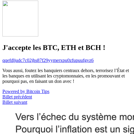
J'accepte les BTC, ETH et BCH !
qqefdljudc7c02jhs87f29yymerxpu0zfupuufgvz6
Vous aussi, foutez les banquiers centraux dehors, terrorisez l’État et
les banques en utilisant les cryptomonnaies, en les promouvant et
pourquoi pas, en faisant un don avec !
Powered by Bitcoin Tips
Billet précédent
Billet suivant