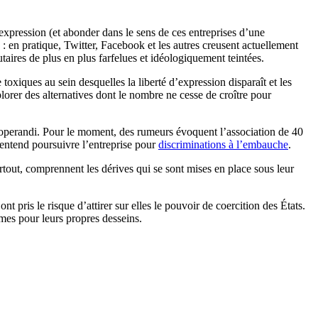
é d’expression (et abonder dans le sens de ces entreprises d’une
: en pratique, Twitter, Facebook et les autres creusent actuellement
taires de plus en plus farfelues et idéologiquement teintées.
oxiques au sein desquelles la liberté d’expression disparaît et les
xplorer des alternatives dont le nombre ne cesse de croître pour
s operandi. Pour le moment, des rumeurs évoquent l’association de 40
 entend poursuivre l’entreprise pour
discriminations à l’embauche
.
artout, comprennent les dérives qui se sont mises en place sous leur
nt pris le risque d’attirer sur elles le pouvoir de coercition des États.
ormes pour leurs propres desseins.