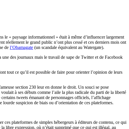
dans le « paysage informationnel » était à même d’influencer largement
hent réellement le grand public n’ont plus cessé et ces derniers mois ont
ane de
l’Obamagate
(un scandale équivalent au Watergate).
la une des journaux mais le travail de sape de Twitter et de Facebook
nt tout ce qu’il est possible de faire pour orienter l’opinion de leurs
e fameuse section 230 leur en donne le droit. Un souci se pose
oulait à ses débuts comme l’aile la plus radicale du parti de la liberté
de certains tweets émanant de personnages officiels, l’affichage
une lourde suspicion de biais ou d’orientation de ces plateformes.
ser ces plateformes de simples hébergeurs à éditeurs de contenu, ce qui
la libre expression, où n’était supprimé que ce qui est illégal, au