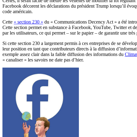
Certes, il serait facile de mettre les velléités de modifier la loi régu
Facebook décorent les déclarations du président Trump lorsqu’il évoq
code américain.
Cette
« section 230 »
du « Communications Decency Act » a été introduit
Cette section permet en substance à Facebook, YouTube, Twitter et des
par les utilisateurs, ce qui permet – sur le papier – de garantir une très
Si cette section 230 a largement permis à ces entreprises de se dévelop
leur position en tant que contributeurs directs à la diffusion d’inform
exemple assez clair dans la faible diffusion des informations du
Clima
« canaliser » les savoirs ne date pas d’hier.