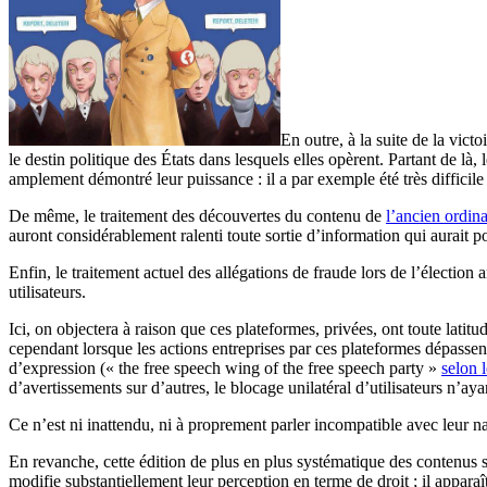
En outre, à la suite de la vic
le destin politique des États dans lesquels elles opèrent. Partant de là,
amplement démontré leur puissance : il a par exemple été très difficil
De même, le traitement des découvertes du contenu de
l’ancien ordin
auront considérablement ralenti toute sortie d’information qui aurait 
Enfin, le traitement actuel des allégations de fraude lors de l’élection
utilisateurs.
Ici, on objectera à raison que ces plateformes, privées, ont toute lati
cependant lorsque les actions entreprises par ces plateformes dépassent 
d’expression (« the free speech wing of the free speech party »
selon 
d’avertissements sur d’autres, le blocage unilatéral d’utilisateurs n’aya
Ce n’est ni inattendu, ni à proprement parler incompatible avec leur na
En revanche, cette édition de plus en plus systématique des contenus s
modifie substantiellement leur perception en terme de droit ; il apparaî