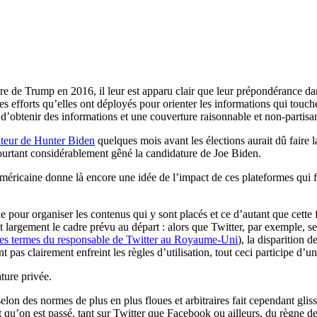
toire de Trump en 2016, il leur est apparu clair que leur prépondérance 
 les efforts qu’elles ont déployés pour orienter les informations qui touc
e d’obtenir des informations et une couverture raisonnable et non-partis
ateur de Hunter Biden
quelques mois avant les élections aurait dû faire 
pourtant considérablement gêné la candidature de Joe Biden.
 américaine donne là encore une idée de l’impact de ces plateformes qui fo
tude pour organiser les contenus qui y sont placés et ce d’autant que cett
largement le cadre prévu au départ : alors que Twitter, par exemple, se v
les termes du responsable de Twitter au Royaume-Uni
), la disparition 
nt pas clairement enfreint les règles d’utilisation, tout ceci participe d’
ture privée.
elon des normes de plus en plus floues et arbitraires fait cependant glis
t qu’on est passé, tant sur Twitter que Facebook ou ailleurs, du règne de 