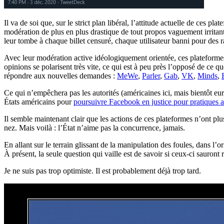
Il va de soi que, sur le strict plan libéral, l’attitude actuelle de ces p
modération de plus en plus drastique de tout propos vaguement irritant
leur tombe à chaque billet censuré, chaque utilisateur banni pour des r
Avec leur modération active idéologiquement orientée, ces plateformes 
opinions se polarisent très vite, ce qui est à peu près l’opposé de ce q
répondre aux nouvelles demandes :
MeWe
,
Parler
,
Gab
,
VK
,
Minds
,
Ce qui n’empêchera pas les autorités (américaines ici, mais bientôt e
États américains pour
poursuivre Facebook en justice pour pratiques a
Il semble maintenant clair que les actions de ces plateformes n’ont plu
nez. Mais voilà : l’État n’aime pas la concurrence, jamais.
En allant sur le terrain glissant de la manipulation des foules, dans l’or
À présent, la seule question qui vaille est de savoir si ceux-ci sauront
Je ne suis pas trop optimiste. Il est probablement déjà trop tard.