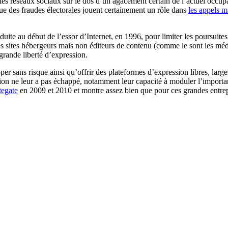
lant les réseaux sociaux sur le dos d’un agacement certain de l’actuel occ
ue des fraudes électorales jouent certainement un rôle dans
les appels m
e au début de l’essor d’Internet, en 1996, pour limiter les poursuites 
 sites hébergeurs mais non éditeurs de contenu (comme le sont les médi
 grande liberté d’expression.
per sans risque ainsi qu’offrir des plateformes d’expression libres, larg
ation ne leur a pas échappé, notamment leur capacité à moduler l’importa
tegate
en 2009 et 2010 et montre assez bien que pour ces grandes entrepri