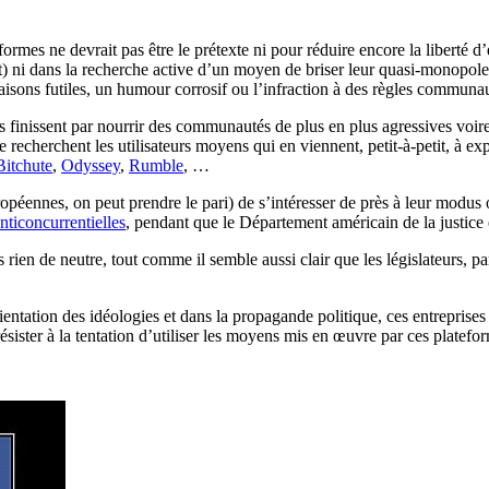
lateformes ne devrait pas être le prétexte ni pour réduire encore la libert
) ni dans la recherche active d’un moyen de briser leur quasi-monopole 
aisons futiles, un humour corrosif ou l’infraction à des règles communau
finissent par nourrir des communautés de plus en plus agressives voire t
ue recherchent les utilisateurs moyens qui en viennent, petit-à-petit, à e
Bitchute
,
Odyssey
,
Rumble
, …
uropéennes, on peut prendre le pari) de s’intéresser de près à leur modu
nticoncurrentielles
, pendant que le Département américain de la justice
s rien de neutre, tout comme il semble aussi clair que les législateurs, p
ientation des idéologies et dans la propagande politique, ces entreprises o
 résister à la tentation d’utiliser les moyens mis en œuvre par ces platef