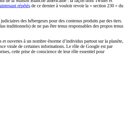
upant de la Maison Blanche américaine : la façon dont Twitter et
aintenant répétés
de ce dernier à vouloir revoir la « section 230 » du
judiciaires des hébergeurs pour des contenus produits par des tiers.
as traditionnels) de ne pas être tenus responsables des propos tenus
es et ouvertes à un nombre énorme d’individus partout sur la planète,
nce virale de certaines informations. Le rôle de Google est par
ses, cette prise de conscience de leur rôle essentiel pour