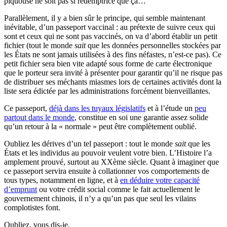
piquouse ne soit pas si rédemptrice que ça…
Parallèlement, il y a bien sûr le principe, qui semble maintenant
inévitable, d’un passeport vaccinal : au prétexte de suivre ceux qui
sont et ceux qui ne sont pas vaccinés, on va d’abord établir un petit
fichier (tout le monde
sait
que les données personnelles stockées par
les États ne sont jamais utilisées à des fins néfastes, n’est-ce pas). Ce
petit fichier sera bien vite adapté sous forme de carte électronique
que le porteur sera invité à présenter pour garantir qu’il ne risque pas
de distribuer ses méchants miasmes lors de certaines activités dont la
liste sera édictée par les administrations forcément bienveillantes.
Ce passeport,
déjà dans les tuyaux législatifs
et à l’étude un
peu
partout dans le monde
, constitue en soi une garantie assez solide
qu’un retour à la « normale » peut être complètement oublié.
Oubliez les dérives d’un tel passeport : tout le monde
sait
que les
États et les individus au pouvoir veulent votre bien. L’Histoire l’a
amplement prouvé, surtout au XXème siècle. Quant à imaginer que
ce passeport servira ensuite à collationner vos comportements de
tous types, notamment en ligne, et à
en déduire votre capacité
d’emprunt
ou votre crédit social comme le fait actuellement le
gouvernement chinois, il n’y a qu’un pas que seul les vilains
complotistes font.
Oubliez, vous dis-je.