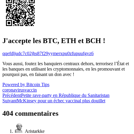
J'accepte les BTC, ETH et BCH !
qqefdljudc7c02jhs87f29yymerxpu0zfupuufgvz6
Vous aussi, foutez les banquiers centraux dehors, terrorisez l’État et
les banques en utilisant les cryptomonnaies, en les promouvant et
pourquoi pas, en faisant un don avec !
Powered by Bitcoin Tips
coronavirus
vaccin
Navigation
Précédent
Petite rave-party en République du Sanitaristan
Suivant
McKinsey pour un échec vaccinal plus douillet
de
l’article
404 commentaires
Aristarkke